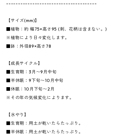
--------------------------------------
【サイズ(mm)】
■植物：約 幅75×高さ95 (刺、花柄は含まない。)
※植物により日々変化します。
■鉢：外径89×高さ78
【成長サイクル】
■生育期：3月〜9月中旬
■半休眠：9下旬〜10月中旬
■休眠：10月下旬〜2月
※その年の気候変化によります。
【水やり】
■生育期：用土が乾いたらたっぷり。
■半休眠：用土が乾いたらたっぷり。