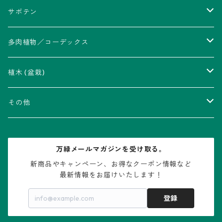
サボテン
アストロフィツム属
多肉植物／コーデックス
瑠璃兜錦、兜丸錦
アリオカルプス属
アカベ属
植木 (盆栽)
V-type兜
ウィギンシア属
アロエ属
ムクロジ科：カエデ属
その他
大疣兜
エキノカクタス属
ガステリア属
ニレ科：ケヤキ属
鉢
万緑メールマガジンを受け取る。
大疣瑠璃兜
エキノケレウス属
コノフィツム属
水石・景石
新商品やキャンペーン、お得なクーポン情報など

最新情報をお届けいたします！
亀甲兜
エキノプシス属
センナ属
登録
赤花兜