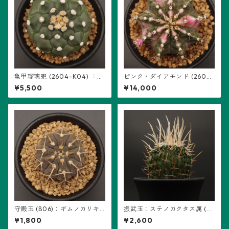
亀甲瑠璃兜 (2604-K04) ：ア
ピンク・ダイアモンド (2602-
ストロフィツム属 ※実生
PDM05)：ギムノカリキウム属
¥5,500
¥14,000
守殿玉 (B06)：ギムノカリキ
振武玉：ステノカクタス属 (B
ウム属 ※実生
08) ※実生
¥1,800
¥2,600