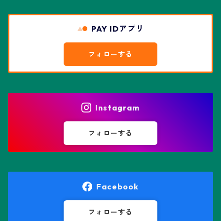
エスコバリア属
チレコドン属
リザード・スキン兜
PAY IDアプリ
エスポストア属
ドルステニア属
綴化、モンスト兜
フォローする
エピテランサエ属
ハオルチア属
花園兜
エリオシケ属
パキポディウム属
ヒトデ兜(★Star Shape)
Instagram
オブレゴニア属
フェネストラリア属
鸞鳳玉
フォローする
オレオケレウス属
プセウドリトス属
オロヤ属
ペラルゴニウム属
Facebook
ギムノカクタス属
ボスウェリア属
フォローする