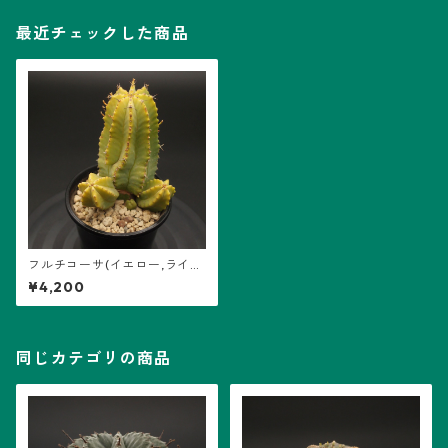
最近チェックした商品
フルチコーサ(イエロー,ライ
ト・グリーン) (B01)：ユーフ
¥4,200
ォルビア属 ※実生
同じカテゴリの商品