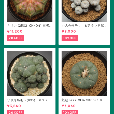
ネオン (2502-CNN04) ※訳あ
小人の帽子：エピテランサ属
り：ギムノカリキウム属 ※実
(B01)
¥11,200
¥9,000
生
20%OFF
10%OFF
仔吹き烏羽玉(B05)：ロフォフ
銀冠玉(2210LB-GK05)：ロフ
ォラ属
ォフォラ属 ※実生
¥3,840
¥3,060
20%OFF
10%OFF