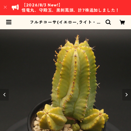
【2026/8/3 New!】
怪竜丸、守殿玉、黒刺鳳頭、計7株追加しました！
フルチコーサ(イエロー,ライト・グ
リーン) (B01)：ユーフォルビア属
※実生 | 万緑 BAN RYOKU