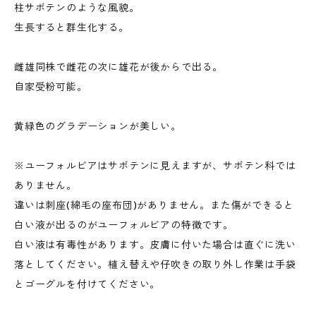
柱サボテンのような風貌。
生長すると群生化する。
雌雄同株で雌花の次に雄花が後からで出る。
自家受粉可能。
黄緑色のグラデーションが美しい。
※ユーフォルビアはサボテンに見えますが、サボテン科では
ありません。
違いは刺座(綿毛の座布団)がありません。また傷ができると
白い液が出るのがユーフォルビアの特徴です。
白い液は有毒性があります。皮膚に付いた場合は直ぐに洗い
落としてください。植え替えや仔吹きの取り外し作業は手袋
とゴーグルを付けてください。