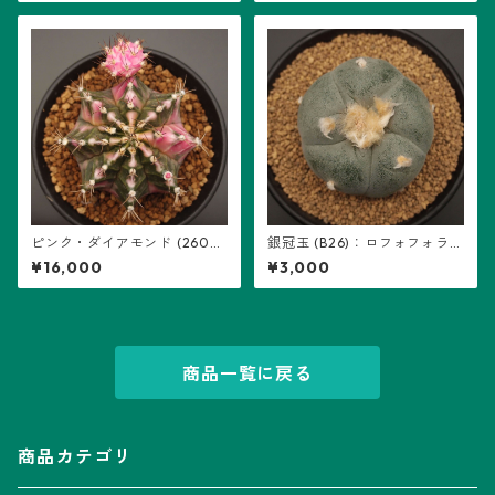
ピンク・ダイアモンド (2602-
銀冠玉 (B26)：ロフォフォラ属
PDM08)：ギムノカリキウム属
※実生
¥16,000
¥3,000
商品一覧に戻る
商品カテゴリ