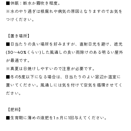
■休眠：断水か霧吹き程度。
※水のやり過ぎは根腐れや病気の原因となりますのでお気を
つけください。
【置き場所】
■日当たりの良い場所を好みますが、直射日光を避け、遮光
(30〜40%くらい)した風通しの良い雨除けのある明るい屋外
が最適です。
※真夏は日焼けしやすいので注意が必要です。
■冬の5度以下になる場合は、日当たりのよい窓辺か温室に
置いてください。風通しには気を付けて空気を循環させてく
ださい。
【肥料】
■生育期に薄めの液肥を1ヵ月に1回与えてください。