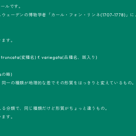
ルールです。
ェーデンの博物学者「カール・フォン・リンネ(1707-1778)」
きます。
. truncata(変種名) f. variegata(品種名、斑入り)
esの略)
、同一の種類が地理的な差でその形質をはっきりと変えているもの
れる分類で、同じ種類だけど形質がちょっと違うもの。
います。