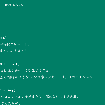
して現れるもの。
st.)
点が線状になること。
います。なるほど！
 f. monst.)
常とは違う場所に多数生じること。
ラテン語で"怪物のような”という意味があります。まさにモンスター！
 varieg.)
、クロロフィルの全部または一部の欠如による変異。
しまったもの。