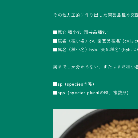
その他人工的に作り出した園芸品種や交
■属名 種小名 '園芸品種名'
■属名（種小名）cv. '園芸品種名' (cv.はcul
■属名（種小名）hyb. '交配種名' (hyb.はh
属までしか分からない、またはまだ種小
■sp. (speciesの略)
■spp. (species pluralの略、複数形)