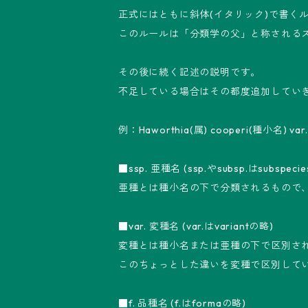
正式にはともに斜体(イタリック)で書く
このルールは「分類学の父」と称されるスウ
その後に続く記述の説明です。
不足している場合はその都度追加してい
例：Haworthia(属) cooperi(種小名) var
■ssp. 亜種名 (ssp.やsubsp.はsubspeci
亜種とは種小名の下で分類されるもので
■var. 変種名 (var.はvariantの略)
変種とは種小名または亜種の下で区別さ
このちょっとした違いを変種で区別して
■f. 品種名 (f.はformaの略)