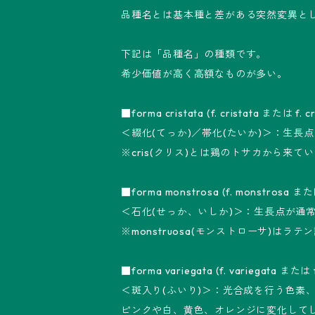
品種名とは基本種と差がある突然変異と
下記は「品種名」の種類です。
希少価値が高く高額なものが多い。
■forma cristata (f. cristata または f. cri
＜綴化(てっか)／帯化(たいか)＞：生長
※cris(クリス)とは鶏のトサカから来て
■forma monstrosa (f. monstrosa または
＜石化(せっか、いしか)＞：生長点が通
※monstruosa(モンストローサ)は
■forma variegata (f. variegata または f.
＜斑入り(ふいり)＞：光合成を行う色素
ピンクや白、黄色、オレンジに変化して