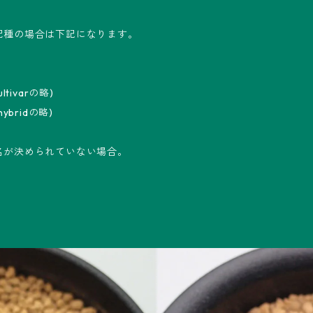
配種の場合は下記になります。
tivarの略)
ybridの略)
名が決められていない場合。