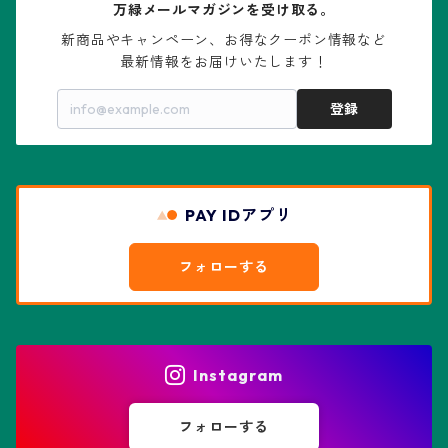
万緑メールマガジンを受け取る。
大疣瑠璃兜
エキノケレウス属
コノフィツム属
水石・景石
新商品やキャンペーン、お得なクーポン情報など

最新情報をお届けいたします！
亀甲兜
エキノプシス属
センナ属
登録
赤花兜
エスコバリア属
チレコドン属
リザード・スキン兜
PAY IDアプリ
エスポストア属
ドルステニア属
綴化、モンスト兜
フォローする
エピテランサエ属
ハオルチア属
花園兜
エリオシケ属
パキポディウム属
ヒトデ兜(★Star Shape)
Instagram
オブレゴニア属
フェネストラリア属
鸞鳳玉
フォローする