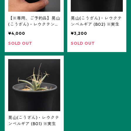
【※専用、ご予約品】晃山
晃山(こうざん)・レウクテ
(こうざん)・レウクテンベ
ンベルギア (B02) ※実生
ルギア (B03) ※実生、2頭
¥4,000
¥3,200
立ち
SOLD OUT
SOLD OUT
晃山(こうざん)・レウクテ
ンベルギア (B01) ※実生