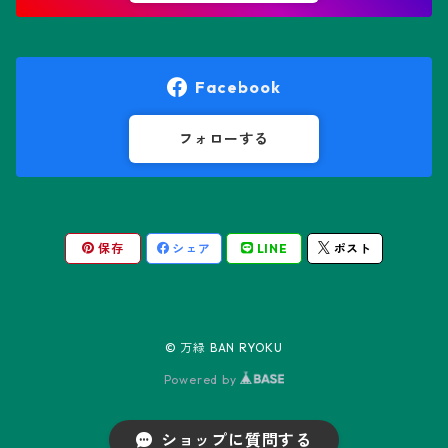
オレオケレウス属
プセウドリトス属
オロヤ属
ペラルゴニウム属
Facebook
ギムノカクタス属
ボスウェリア属
フォローする
ギムノカリキウム属
モンソニア属
保存
シェア
LINE
ポスト
friedrichii LB 2178
キリンドロオプンチア属
ユーフォルビア属
friedrichii VoS 12-1241
オールド・オベサ
ケレウス属
リトープス属
© 万緑 BAN RYOKU
friedrichii VoS 01-014/a
ノーマル・オベサ
Powered by
コピアポア属
Black Widow
ショップに質問する
コリファンタ属