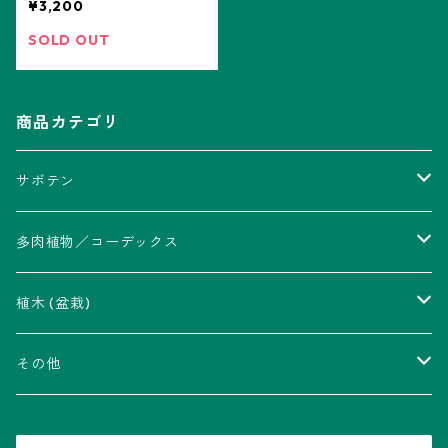
¥3,200
SOLD OUT
商品カテゴリ
サボテン
アストロフィツム属
多肉植物／コーデックス
瑠璃兜錦、兜丸錦
アリオカルプス属
アカベ属
植木 (盆栽)
V-type兜
ウィギンシア属
アロエ属
ムクロジ科：カエデ属
その他
大疣兜
エキノカクタス属
ガステリア属
ニレ科：ケヤキ属
鉢