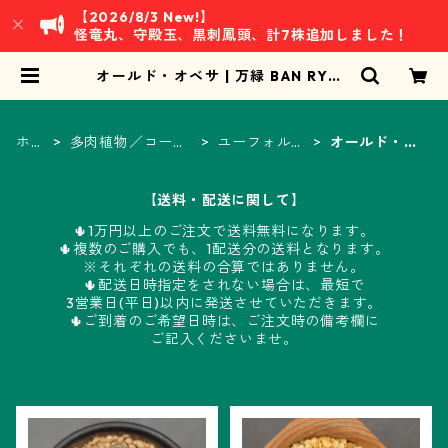
【2026/8/3 New!】
怪竜丸、守殿玉、黒刺鳳頭、計7株追加しました！
オールド・オベサ | 万緑 BAN RYOK
U
ホー
多肉植物／コーデ
ユーフォルビ
オールド・オ
ム
ックス
ア属
ベサ
【送料・配送に関して】
🌵1万円以上のご注文で送料無料になります。
🌵複数のご購入でも、1配送分の送料となります。
※それぞれの送料の合算ではありません。
🌵配送日時指定をされない場合は、最短で
3営業日(平日)以内に発送させていただきます。
🌵ご到着のご希望日時は、ご注文時の備考欄に
ご記入くださいませ。