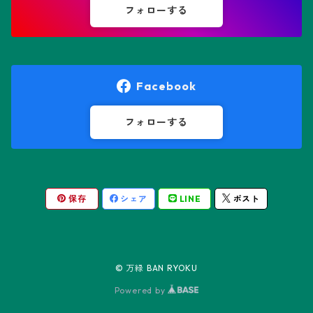
鸞鳳玉
フォローする
オレオケレウス属
プセウドリトス属
オロヤ属
ペラルゴニウム属
Facebook
ギムノカクタス属
ボスウェリア属
フォローする
ギムノカリキウム属
モンソニア属
保存
シェア
LINE
ポスト
friedrichii LB 2178
キリンドロオプンチア属
ユーフォルビア属
friedrichii VoS 12-1241
オールド・オベサ
ケレウス属
リトープス属
© 万緑 BAN RYOKU
friedrichii VoS 01-014/a
ノーマル・オベサ
Powered by
コピアポア属