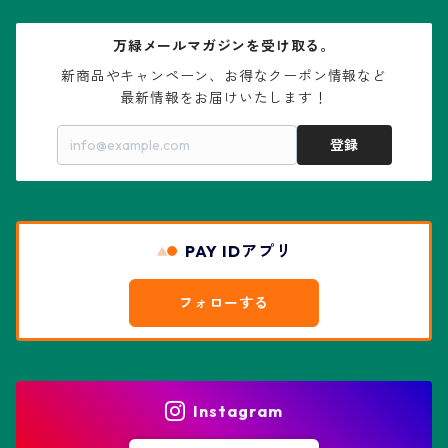
大疣兜
エキノカクタス属
ガステリア属
ニレ科：ケヤキ属
鉢
万緑メールマガジンを受け取る。
大疣瑠璃兜
エキノケレウス属
コノフィツム属
水石・景石
新商品やキャンペーン、お得なクーポン情報など

最新情報をお届けいたします！
亀甲兜
エキノプシス属
センナ属
登録
赤花兜
エスコバリア属
チレコドン属
リザード・スキン兜
PAY IDアプリ
エスポストア属
ドルステニア属
綴化、モンスト兜
フォローする
エピテランサエ属
ハオルチア属
花園兜
エリオシケ属
パキポディウム属
ヒトデ兜(★Star Shape)
Instagram
オブレゴニア属
フェネストラリア属