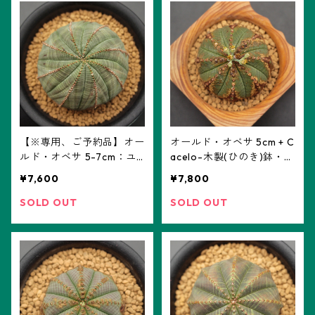
【※専用、ご予約品】オー
オールド・オベサ 5cm + C
ルド・オベサ 5-7cm：ユ
acelo-木製(ひのき)鉢・波
ーフォルビア属 (2209old
型 (DSO5-07) ※実生、雄
¥7,600
¥7,800
5-7_04) ※実生
株
SOLD OUT
SOLD OUT