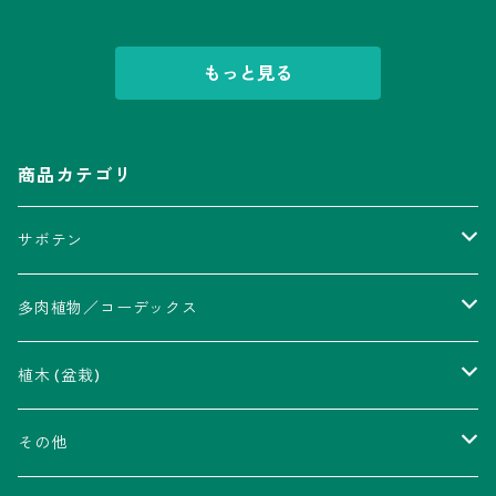
もっと見る
商品カテゴリ
サボテン
アストロフィツム属
多肉植物／コーデックス
瑠璃兜錦、兜丸錦
アリオカルプス属
アカベ属
植木 (盆栽)
V-type兜
ウィギンシア属
アロエ属
ムクロジ科：カエデ属
その他