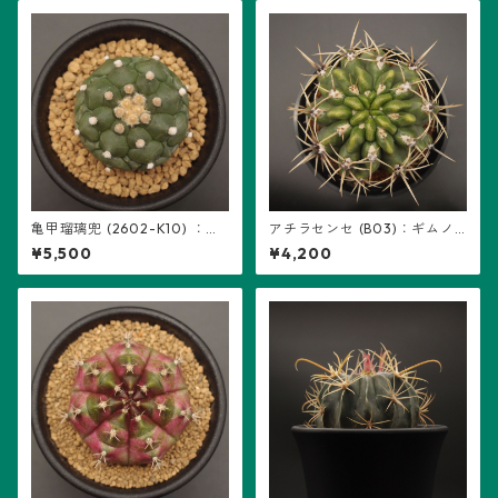
亀甲瑠璃兜 (2602-K10) ：ア
アチラセンセ (B03)：ギムノ
ストロフィツム属 ※実生
カリキウム属 ※実生、曙斑
¥5,500
¥4,200