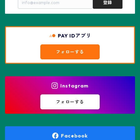
登録
赤花兜
エスコバリア属
チレコドン属
リザード・スキン兜
PAY IDアプリ
エスポストア属
ドルステニア属
綴化、モンスト兜
フォローする
エピテランサエ属
ハオルチア属
花園兜
エリオシケ属
パキポディウム属
ヒトデ兜(★Star Shape)
Instagram
オブレゴニア属
フェネストラリア属
鸞鳳玉
フォローする
オレオケレウス属
プセウドリトス属
オロヤ属
ペラルゴニウム属
Facebook