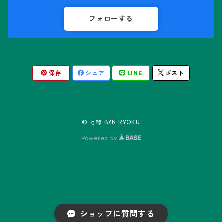
ギムノカクタス属
ボスウェリア属
フォローする
ギムノカリキウム属
モンソニア属
保存
シェア
LINE
ポスト
friedrichii LB 2178
キリンドロオプンチア属
ユーフォルビア属
friedrichii VoS 12-1241
オールド・オベサ
ケレウス属
リトープス属
© 万緑 BAN RYOKU
friedrichii VoS 01-014/a
ノーマル・オベサ
Powered by
コピアポア属
Black Widow
コリファンタ属
Neon
ステノカクタス属
ショップに質問する
Pink Diamond