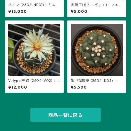
ネオン (2602-NE01)：ギムノ
金鵄玉(きんしぎょく)：フェロ
カリキウム属 ※実生
カクタス属 (B07) ※実生
¥13,000
¥5,000
V-type 兜錦 (2604-V02)：
亀甲瑠璃兜 (2604-K03) ：ア
アストロフィツム属 ※実生
ストロフィツム属 ※実生
¥12,000
¥5,500
商品一覧に戻る