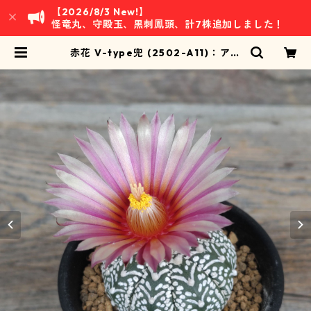
【2026/8/3 New!】
怪竜丸、守殿玉、黒刺鳳頭、計7株追加しました！
赤花 V-type兜 (2502-A11)：アス
トロフィツム属 ※実生 | 万緑 BAN R
YOKU