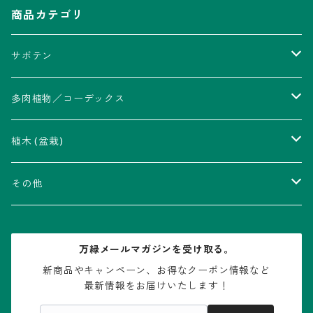
商品カテゴリ
サボテン
アストロフィツム属
多肉植物／コーデックス
瑠璃兜錦、兜丸錦
アリオカルプス属
アカベ属
植木 (盆栽)
V-type兜
ウィギンシア属
アロエ属
ムクロジ科：カエデ属
その他
大疣兜
エキノカクタス属
ガステリア属
ニレ科：ケヤキ属
鉢
万緑メールマガジンを受け取る。
大疣瑠璃兜
エキノケレウス属
コノフィツム属
水石・景石
新商品やキャンペーン、お得なクーポン情報など

最新情報をお届けいたします！
亀甲兜
エキノプシス属
センナ属