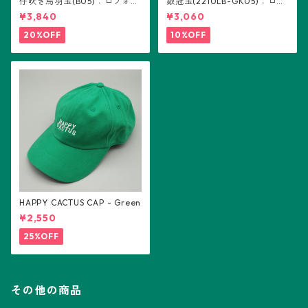
仔吹き烏羽玉(B05)：ロフォフ
銀冠玉(2210LB-GK05)：ロフ
ォラ属
ォフォラ属 ※実生
¥3,840
¥3,060
20%OFF
10%OFF
HAPPY CACTUS CAP - Green
¥2,550
25%OFF
その他の商品