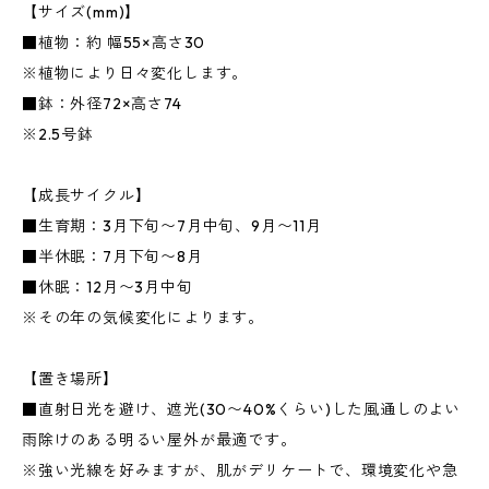
【サイズ(mm)】
■植物：約 幅55×高さ30
※植物により日々変化します。
■鉢：外径72×高さ74
※2.5号鉢
【成長サイクル】
■生育期：3月下旬〜7月中旬、9月〜11月
■半休眠：7月下旬〜8月
■休眠：12月〜3月中旬
※その年の気候変化によります。
【置き場所】
■直射日光を避け、遮光(30〜40%くらい)した風通しのよい
雨除けのある明るい屋外が最適です。
※強い光線を好みますが、肌がデリケートで、環境変化や急