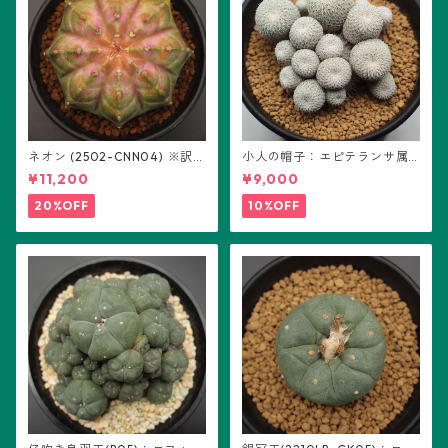
ネオン (2502-CNN04) ※訳あ
小人の帽子：エピテランサ属
り：ギムノカリキウム属 ※実
(B01)
¥11,200
¥9,000
生
20%OFF
10%OFF