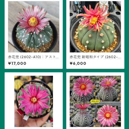
赤花兜 (2602-A10)：アスト
赤花兜 新昭和タイプ (2602-A
ロフィツム属 ※実生、五稜+複
04)：アストロフィツム属 ※
¥17,000
¥6,000
稜あり
実生