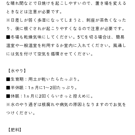
な晴れ間などで日焼けを起こしやすいので、置き場を変える
ときなどは注意が必要です。
※日差しが弱く多湿になってしまうと、刺座が茶色くなった
り、後に根ぐされが起こりやすくなるので注意が必要です。
■冬場も乾燥気味にしてください。5℃を切る場合は、簡易
温室や一般温室を利用するか室内に入れてください。風通し
には気を付けて空気を循環させてください。
【水やり】
■生育期：用土が乾いたらたっぷり。
■半休眠：1ヵ月に1〜2回たっぷり。
■休眠：1ヵ月に2回くらいさっと控えめに。
※水のやり過ぎは根腐れや病気の原因となりますのでお気を
つけください。
【肥料】