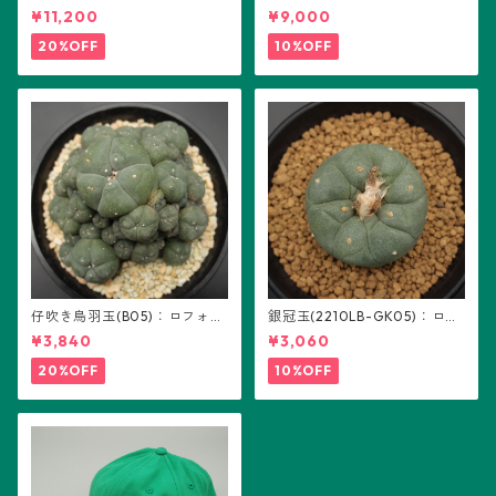
り：ギムノカリキウム属 ※実
(B01)
¥11,200
¥9,000
生
20%OFF
10%OFF
仔吹き烏羽玉(B05)：ロフォフ
銀冠玉(2210LB-GK05)：ロフ
ォラ属
ォフォラ属 ※実生
¥3,840
¥3,060
20%OFF
10%OFF