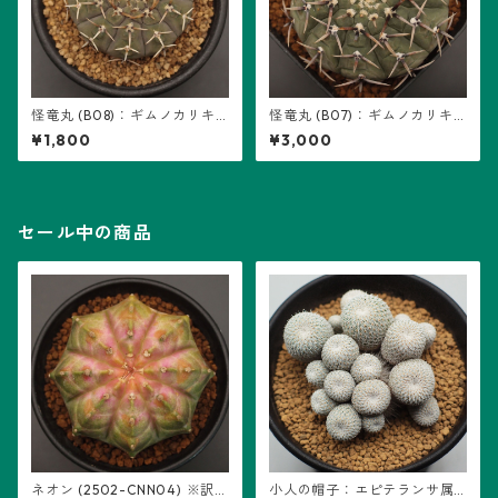
怪竜丸 (B08)：ギムノカリキ
怪竜丸 (B07)：ギムノカリキ
ウム属 ※実生
ウム属 ※実生
¥1,800
¥3,000
セール中の商品
ネオン (2502-CNN04) ※訳あ
小人の帽子：エピテランサ属