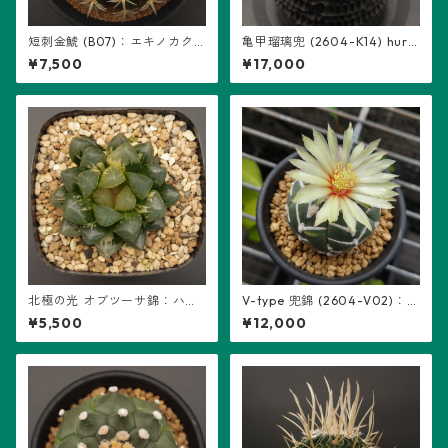
短刺金鯱 (B07)：エキノカク
亀甲瑠璃兜 (2604-K14) hure
タス属 ※実生
som鉢入り：アストロフィツ
¥7,500
¥17,000
ム属 ※実生
北極の光 オブツーサ錦：ハオ
V-type 兜錦 (2604-V02)：
ルチア属 (B01)
アストロフィツム属 ※実生
¥5,500
¥12,000