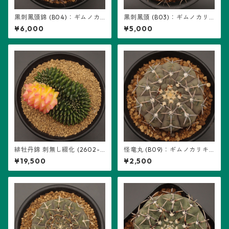
黒刺鳳頭錦 (B04)：ギムノカ
黒刺鳳頭 (B03)：ギムノカリ
リキウム属 ※実生、地味斑
キウム属 ※実生
¥6,000
¥5,000
緋牡丹錦 刺無し綴化 (2602-H
怪竜丸 (B09)：ギムノカリキ
B01)：ギムノカリキウム属 ※
ウム属 ※実生
¥19,500
¥2,500
実生