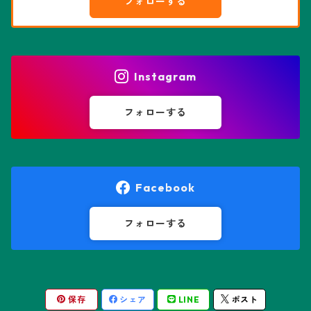
フォローする
エピテランサエ属
ハオルチア属
花園兜
エリオシケ属
パキポディウム属
ヒトデ兜(★Star Shape)
Instagram
オブレゴニア属
フェネストラリア属
鸞鳳玉
フォローする
オレオケレウス属
プセウドリトス属
オロヤ属
ペラルゴニウム属
Facebook
ギムノカクタス属
ボスウェリア属
フォローする
ギムノカリキウム属
モンソニア属
保存
シェア
LINE
ポスト
friedrichii LB 2178
キリンドロオプンチア属
ユーフォルビア属