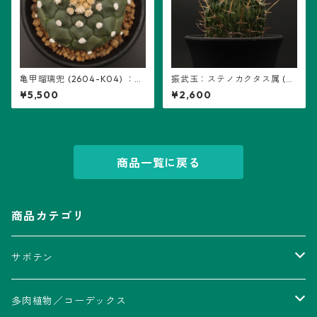
亀甲瑠璃兜 (2604-K04) ：ア
振武玉：ステノカクタス属 (B
ストロフィツム属 ※実生
08) ※実生
¥5,500
¥2,600
商品一覧に戻る
商品カテゴリ
サボテン
アストロフィツム属
多肉植物／コーデックス