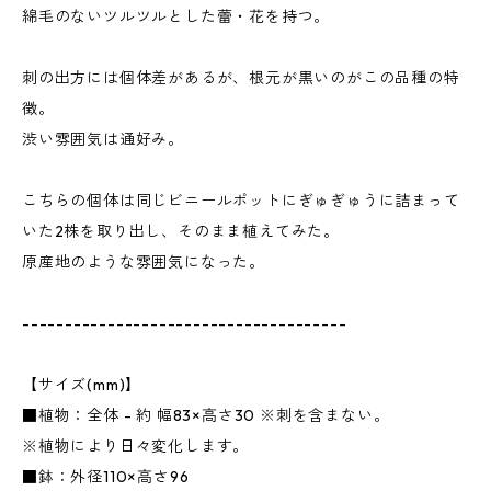
綿毛のないツルツルとした蕾・花を持つ。
刺の出方には個体差があるが、根元が黒いのがこの品種の特
徴。
渋い雰囲気は通好み。
こちらの個体は同じビニールポットにぎゅぎゅうに詰まって
いた2株を取り出し、そのまま植えてみた。
原産地のような雰囲気になった。
--------------------------------------
【サイズ(mm)】
■植物：全体 - 約 幅83×高さ30 ※刺を含まない。
※植物により日々変化します。
■鉢：外径110×高さ96