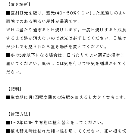
【置き場所】
■直射日光を避け、遮光(40〜50%くらい)した風通しのよい
雨除けのある明るい屋外が最適です。
※日に当たり過ぎると日焼けします。一度日焼けすると成長
するまで跡が消えないので遮光は必ずしてください。日焼け
が少しでも見られたら置き場所を変えてください。
■冬の5度以下になる場合は、日当たりのよい窓辺か温室に
置いてください。風通しには気を付けて空気を循環させてく
ださい。
【肥料】
■生育期に月1回程度薄めの液肥を加えると大きく育ちます。
【管理方法】
■1〜2年に1回生育期に植え替えをしてください。
■植え替え時は枯れた細い根を切ってください。細い根を切