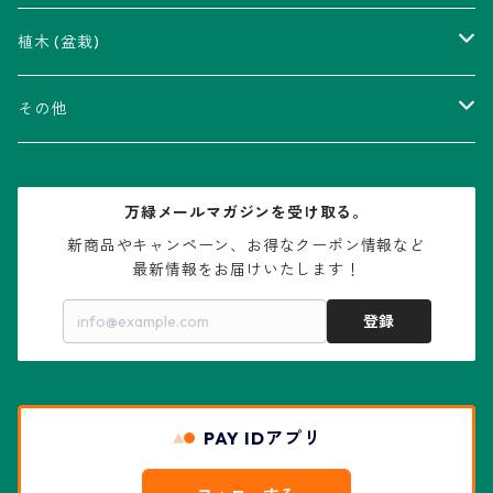
瑠璃兜錦、兜丸錦
アリオカルプス属
アカベ属
植木 (盆栽)
V-type兜
ウィギンシア属
アロエ属
ムクロジ科：カエデ属
その他
大疣兜
エキノカクタス属
ガステリア属
ニレ科：ケヤキ属
鉢
万緑メールマガジンを受け取る。
大疣瑠璃兜
エキノケレウス属
コノフィツム属
水石・景石
新商品やキャンペーン、お得なクーポン情報など

最新情報をお届けいたします！
亀甲兜
エキノプシス属
センナ属
登録
赤花兜
エスコバリア属
チレコドン属
リザード・スキン兜
PAY IDアプリ
エスポストア属
ドルステニア属
綴化、モンスト兜