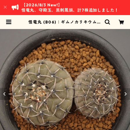
【2026/8/3 New!】
怪竜丸、守殿玉、黒刺鳳頭、計7株追加しました！
怪竜丸 (B06)：ギムノカリキウム属
※実生、2株 | 万緑 BAN RYOKU