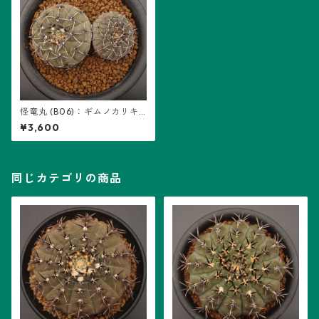
怪竜丸 (B06)：ギムノカリキ
ウム属 ※実生、2株
¥3,600
同じカテゴリの商品