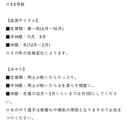
※3.5号鉢
【成長サイクル】
■生育期：春〜秋(4月〜10月)
■半休眠：11月、3月
■休眠：冬(12月〜2月)
※その年の気候変化によります。
【水やり】
■生育期：用土が乾いたらたっぷり。
■半休眠：用土が乾いたら土を湿らす程度に。
■休眠：冬場の12月〜2月くらいまでは月1回にしてくださ
い。
※水のやり過ぎは根腐れや病気の原因となりますのでお気を
つけください。