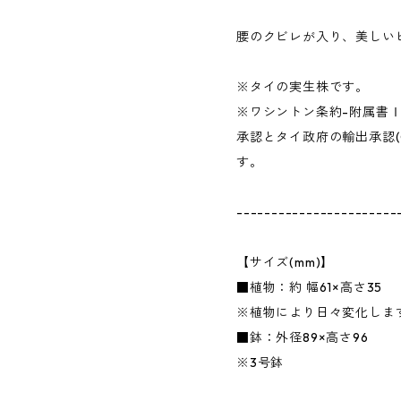
腰のクビレが入り、美しい
※タイの実生株です。
※ワシントン条約-附属書
承認とタイ政府の輸出承認(
す。
-----------------------
【サイズ(mm)】
■植物：約 幅61×高さ35
※植物により日々変化しま
■鉢：外径89×高さ96
※3号鉢