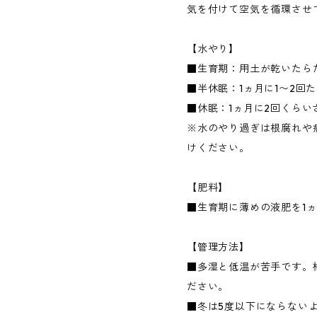
気を付けて空気を循環させ
【水やり】
■生育期：用土が乾いたら
■半休眠：1ヵ月に1〜2回
■休眠：1ヵ月に2回くらい
※水のやり過ぎは根腐れや
けください。
【肥料】
■生育期に薄めの液肥を1ヵ
【管理方法】
■多湿と低温が苦手です。
ださい。
■冬は5度以下にならない