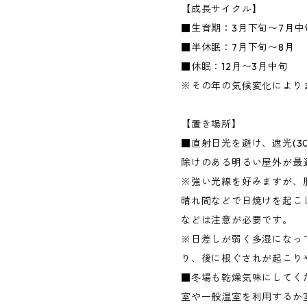
【成長サイクル】
■生育期：3月下旬〜7月中旬
■半休眠：7月下旬〜8月
■休眠：12月〜3月中旬
※その年の気候変化により
【置き場所】
■直射日光を避け、遮光(3
除けのある明るい屋外が最
※強い光線を好みますが、
晴れ間などで日焼けを起こ
などは注意が必要です。
※日差しが弱く多湿になっ
り、後に根ぐされが起こり
■冬場も乾燥気味にしてく
室や一般温室を利用するか