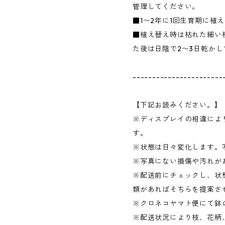
管理してください。
■1〜2年に1回生育期に植
■植え替え時は枯れた細い
た後は日陰で2〜3日乾か
-----------------------
【下記お読みください。】
※ディスプレイの相違によ
す。
※状態は日々変化します。
※写真にない損傷や汚れが
※配送前にチェックし、状
類があればそちらを提案さ
※クロネコヤマト便にて鉢
※配送状況により枝、花柄