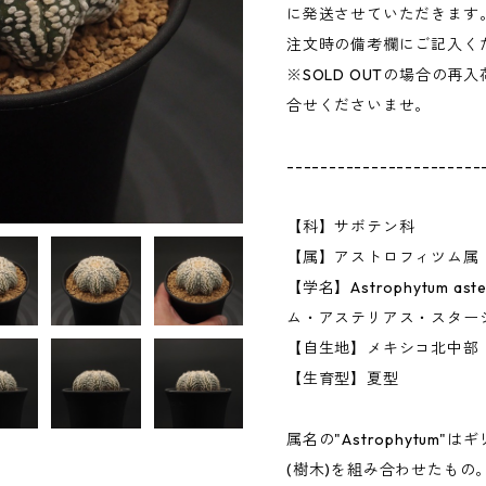
に発送させていただきます
注文時の備考欄にご記入く
※SOLD OUTの場合の
合せくださいませ。
-----------------------
【科】サボテン科
【属】アストロフィツム属
【学名】Astrophytum aste
ム・アステリアス・スター
【自生地】メキシコ北中部
【生育型】夏型
属名の"Astrophytum"はギリ
(樹木)を組み合わせたもの