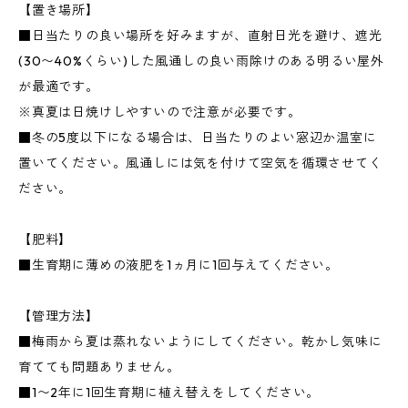
【置き場所】
■日当たりの良い場所を好みますが、直射日光を避け、遮光
(30〜40%くらい)した風通しの良い雨除けのある明るい屋外
が最適です。
※真夏は日焼けしやすいので注意が必要です。
■冬の5度以下になる場合は、日当たりのよい窓辺か温室に
置いてください。風通しには気を付けて空気を循環させてく
ださい。
【肥料】
■生育期に薄めの液肥を1ヵ月に1回与えてください。
【管理方法】
■梅雨から夏は蒸れないようにしてください。乾かし気味に
育てても問題ありません。
■1〜2年に1回生育期に植え替えをしてください。