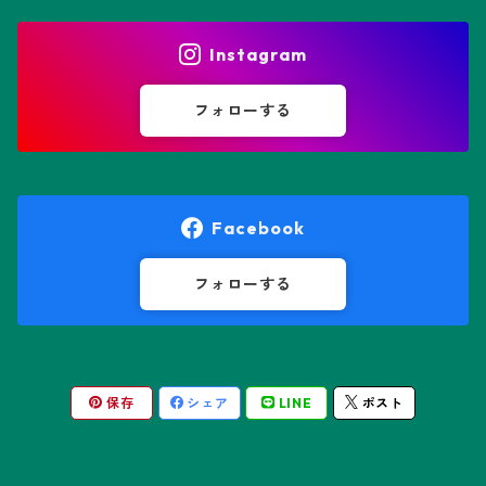
エリオシケ属
パキポディウム属
ヒトデ兜(★Star Shape)
Instagram
オブレゴニア属
フェネストラリア属
鸞鳳玉
フォローする
オレオケレウス属
プセウドリトス属
オロヤ属
ペラルゴニウム属
Facebook
ギムノカクタス属
ボスウェリア属
フォローする
ギムノカリキウム属
モンソニア属
保存
シェア
LINE
ポスト
friedrichii LB 2178
キリンドロオプンチア属
ユーフォルビア属
friedrichii VoS 12-1241
オールド・オベサ
ケレウス属
リトープス属