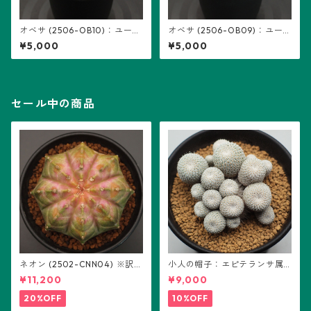
オベサ (2506-OB10)：ユーフ
オベサ (2506-OB09)：ユー
ォルビア属 ※実生、雌株
フォルビア属 ※実生、雄株
¥5,000
¥5,000
セール中の商品
ネオン (2502-CNN04) ※訳あ
小人の帽子：エピテランサ属
り：ギムノカリキウム属 ※実
(B01)
¥11,200
¥9,000
生
20%OFF
10%OFF