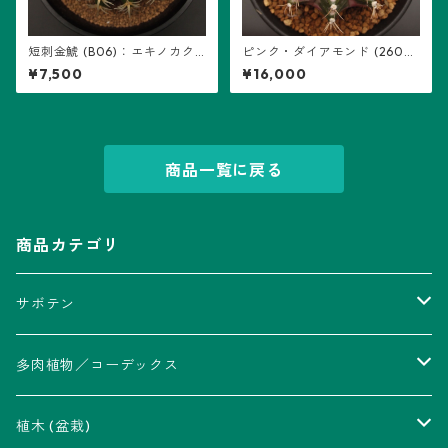
短刺金鯱 (B06)：エキノカク
ピンク・ダイアモンド (2602-
タス属 ※実生
PDM08)：ギムノカリキウム属
¥7,500
¥16,000
商品一覧に戻る
商品カテゴリ
サボテン
アストロフィツム属
多肉植物／コーデックス
瑠璃兜錦、兜丸錦
アリオカルプス属
アカベ属
植木 (盆栽)