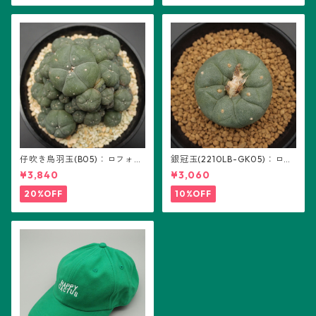
仔吹き烏羽玉(B05)：ロフォフ
銀冠玉(2210LB-GK05)：ロフ
ォラ属
ォフォラ属 ※実生
¥3,840
¥3,060
20%OFF
10%OFF