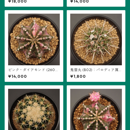
¥18,000
¥14,000
立ち、5稜
ピンク・ダイアモンド (2602-
鬼雲丸 (B02)：パロディア属
PDM06)：ギムノカリキウム
※実生
¥14,000
¥1,800
属