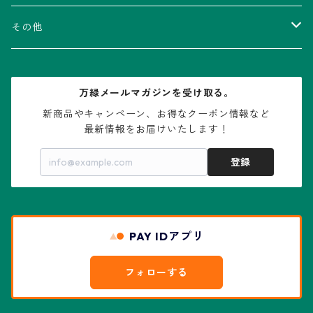
V-type兜
ウィギンシア属
アロエ属
ムクロジ科：カエデ属
その他
大疣兜
エキノカクタス属
ガステリア属
ニレ科：ケヤキ属
鉢
万緑メールマガジンを受け取る。
大疣瑠璃兜
エキノケレウス属
コノフィツム属
水石・景石
新商品やキャンペーン、お得なクーポン情報など

最新情報をお届けいたします！
亀甲兜
エキノプシス属
センナ属
登録
赤花兜
エスコバリア属
チレコドン属
リザード・スキン兜
PAY IDアプリ
エスポストア属
ドルステニア属
綴化、モンスト兜
フォローする
エピテランサエ属
ハオルチア属
花園兜