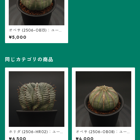
オベサ (2506-OB13)：ユーフ
ォルビア属 ※実生、雄株
¥5,000
同じカテゴリの商品
ホリダ (2506-HR02)：ユーフ
オベサ (2506-OB08)：ユーフ
ォルビア属
ォルビア属 ※実生、雌株
¥6,500
¥4,000