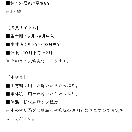
■鉢：外径93×高さ84
※3号鉢
【成長サイクル】
■生育期：3月〜9月中旬
■半休眠：9下旬〜10月中旬
■休眠：10月下旬〜2月
※その年の気候変化によります。
【水やり】
■生育期：用土が乾いたらたっぷり。
■半休眠：用土が乾いたらたっぷり。
■休眠：断水か霧吹き程度。
※水のやり過ぎは根腐れや病気の原因となりますのでお気を
つけください。