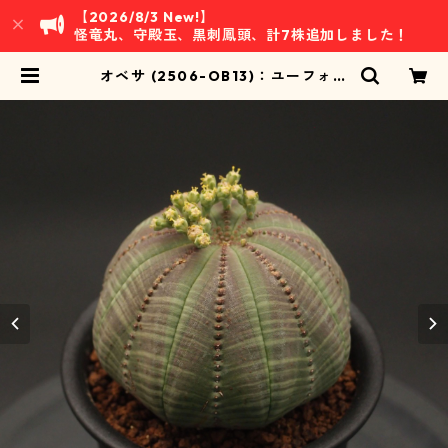
【2026/8/3 New!】
怪竜丸、守殿玉、黒刺鳳頭、計7株追加しました！
オベサ (2506-OB13)：ユーフォル
ビア属 ※実生、雄株 | 万緑 BAN RY
OKU