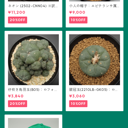
ネオン (2502-CNN04) ※訳あ
小人の帽子：エピテランサ属
り：ギムノカリキウム属 ※実
(B01)
¥11,200
¥9,000
生
20%OFF
10%OFF
仔吹き烏羽玉(B05)：ロフォフ
銀冠玉(2210LB-GK05)：ロフ
ォラ属
ォフォラ属 ※実生
¥3,840
¥3,060
20%OFF
10%OFF