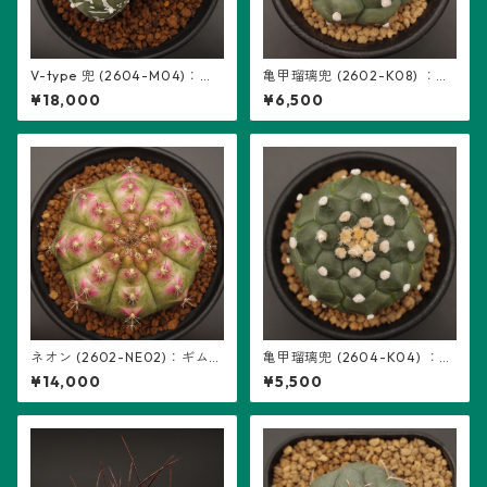
V-type 兜 (2604-M04)：ア
亀甲瑠璃兜 (2602-K08) ：ア
ストロフィツム属 ※実生、2頭
ストロフィツム属 ※実生
¥18,000
¥6,500
立ち、5稜
ネオン (2602-NE02)：ギムノ
亀甲瑠璃兜 (2604-K04) ：ア
カリキウム属 ※実生
ストロフィツム属 ※実生
¥14,000
¥5,500