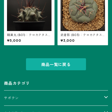
鶴巣丸 (B01)：テロカクタス属
武者影 (B03)：テロカクタス
※実生
属 ※実生
¥5,000
¥3,000
商品一覧に戻る
商品カテゴリ
サボテン