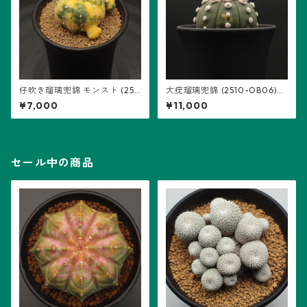
仔吹き瑠璃兜錦 モンスト (251
大疣瑠璃兜錦 (2510-OB06)：
2-NC01)：アストロフィツム
アストロフィツム属 ※実生
¥7,000
¥11,000
属 ※実生
セール中の商品