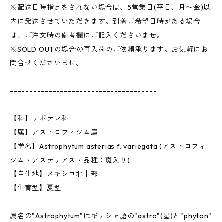
※配送日時指定をされない場合は、5営業日(平日、月〜金)以
内に発送させていただきます。到着ご希望日時がある場合
は、ご注文時の備考欄にご記入くださいませ。
※SOLD OUTの場合の再入荷のご依頼承ります。お気軽にお
問合せくださいませ。
--------------------------------------
【科】サボテン科
【属】アストロフィツム属
【学名】Astrophytum asterias f. variegata (アストロフィ
ツム・アステリアス・品種：斑入り)
【自生地】メキシコ北中部
【生育型】夏型
属名の"Astrophytum"はギリシャ語の"astro"(星)と"phyton"