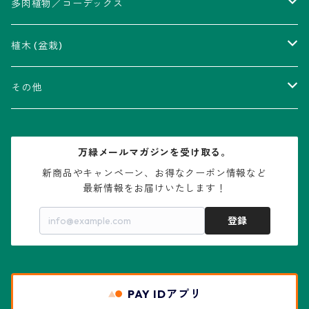
アストロフィツム属
多肉植物／コーデックス
瑠璃兜錦、兜丸錦
アリオカルプス属
アカベ属
植木 (盆栽)
V-type兜
ウィギンシア属
アロエ属
ムクロジ科：カエデ属
その他
大疣兜
エキノカクタス属
ガステリア属
ニレ科：ケヤキ属
鉢
万緑メールマガジンを受け取る。
大疣瑠璃兜
エキノケレウス属
コノフィツム属
水石・景石
新商品やキャンペーン、お得なクーポン情報など

最新情報をお届けいたします！
亀甲兜
エキノプシス属
センナ属
登録
赤花兜
エスコバリア属
チレコドン属
リザード・スキン兜
PAY IDアプリ
エスポストア属
ドルステニア属