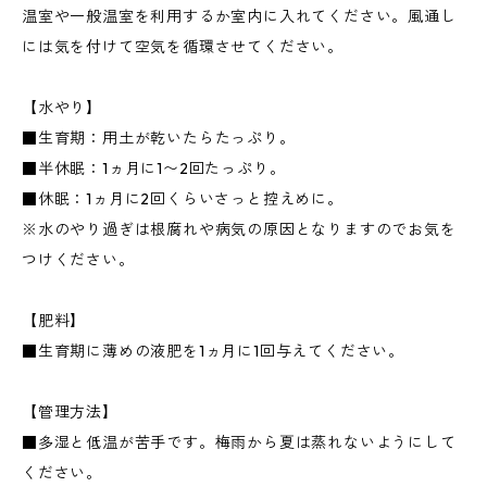
温室や一般温室を利用するか室内に入れてください。風通し
には気を付けて空気を循環させてください。
【水やり】
■生育期：用土が乾いたらたっぷり。
■半休眠：1ヵ月に1〜2回たっぷり。
■休眠：1ヵ月に2回くらいさっと控えめに。
※水のやり過ぎは根腐れや病気の原因となりますのでお気を
つけください。
【肥料】
■生育期に薄めの液肥を1ヵ月に1回与えてください。
【管理方法】
■多湿と低温が苦手です。梅雨から夏は蒸れないようにして
ください。