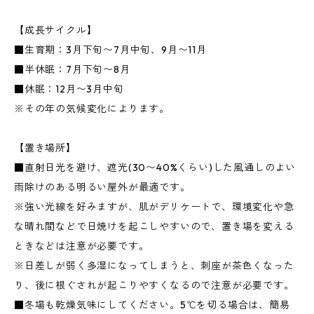
【成長サイクル】
■生育期：3月下旬〜7月中旬、9月〜11月
■半休眠：7月下旬〜8月
■休眠：12月〜3月中旬
※その年の気候変化によります。
【置き場所】
■直射日光を避け、遮光(30〜40%くらい)した風通しのよい
雨除けのある明るい屋外が最適です。
※強い光線を好みますが、肌がデリケートで、環境変化や急
な晴れ間などで日焼けを起こしやすいので、置き場を変える
ときなどは注意が必要です。
※日差しが弱く多湿になってしまうと、刺座が茶色くなった
り、後に根ぐされが起こりやすくなるので注意が必要です。
■冬場も乾燥気味にしてください。5℃を切る場合は、簡易