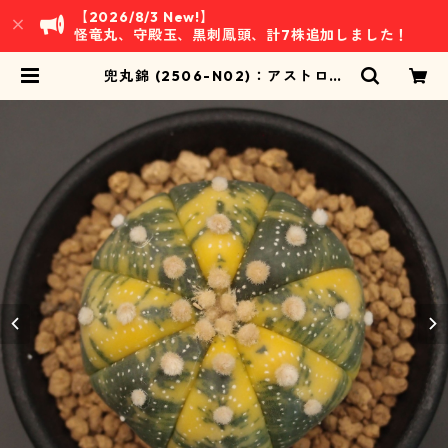
【2026/8/3 New!】
怪竜丸、守殿玉、黒刺鳳頭、計7株追加しました！
兜丸錦 (2506-N02)：アストロフ
ィツム属 ※実生 | 万緑 BAN RYOK
U