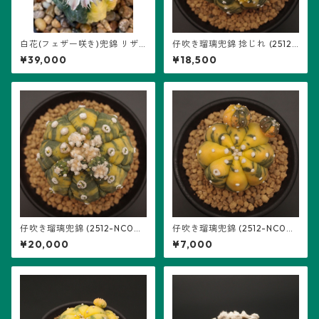
白花(フェザー咲き)兜錦 リザ
仔吹き瑠璃兜錦 捻じれ (2512-
ード・スキン (2502-W01)：
NC04)：アストロフィツム属
¥39,000
¥18,500
アストロフィツム属 ※実生 ※
※実生
2026/4/13 再撮影
仔吹き瑠璃兜錦 (2512-NC0
仔吹き瑠璃兜錦 (2512-NC0
5)：アストロフィツム属 ※実
2)：アストロフィツム属 ※実
¥20,000
¥7,000
生
生