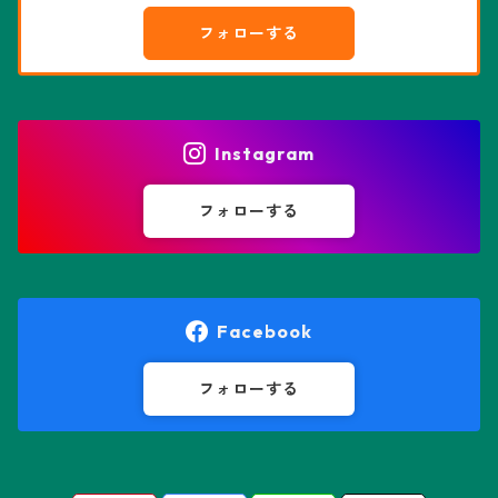
綴化、モンスト兜
フォローする
エピテランサエ属
ハオルチア属
花園兜
エリオシケ属
パキポディウム属
ヒトデ兜(★Star Shape)
Instagram
オブレゴニア属
フェネストラリア属
鸞鳳玉
フォローする
オレオケレウス属
プセウドリトス属
オロヤ属
ペラルゴニウム属
Facebook
ギムノカクタス属
ボスウェリア属
フォローする
ギムノカリキウム属
モンソニア属