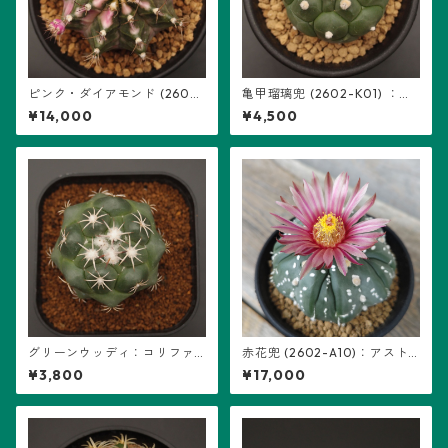
ピンク・ダイアモンド (2602-
亀甲瑠璃兜 (2602-K01) ：ア
PDM05)：ギムノカリキウム属
ストロフィツム属 ※実生
¥14,000
¥4,500
グリーンウッディ：コリファ
赤花兜 (2602-A10)：アスト
ンタ属 (B14)
ロフィツム属 ※実生、五稜+複
¥3,800
¥17,000
稜あり