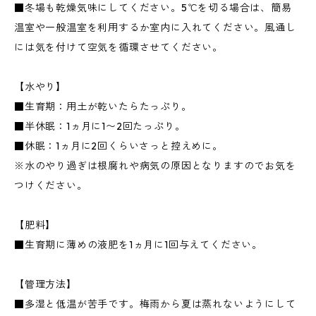
■冬場も乾燥気味にしてください。5℃を切る場合は、簡易
温室や一般温室を利用するか室内に入れてください。風通し
には気を付けて空気を循環させてください。
【水やり】
■生育期：用土が乾いたらたっぷり。
■半休眠：1ヵ月に1〜2回たっぷり。
■休眠：1ヵ月に2回くらいさっと控えめに。
※水のやり過ぎは根腐れや病気の原因となりますのでお気を
つけください。
【肥料】
■生育期に薄めの液肥を1ヵ月に1回与えてください。
【管理方法】
■多湿と低温が苦手です。梅雨から夏は蒸れないようにして