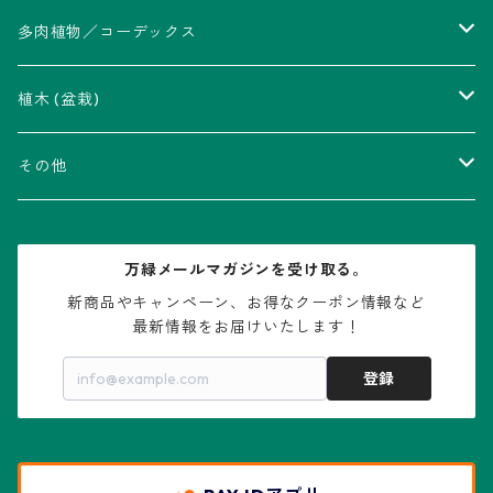
アストロフィツム属
多肉植物／コーデックス
瑠璃兜錦、兜丸錦
アリオカルプス属
アカベ属
植木 (盆栽)
V-type兜
ウィギンシア属
アロエ属
ムクロジ科：カエデ属
その他
大疣兜
エキノカクタス属
ガステリア属
ニレ科：ケヤキ属
鉢
万緑メールマガジンを受け取る。
大疣瑠璃兜
エキノケレウス属
コノフィツム属
水石・景石
新商品やキャンペーン、お得なクーポン情報など

最新情報をお届けいたします！
亀甲兜
エキノプシス属
センナ属
登録
赤花兜
エスコバリア属
チレコドン属
リザード・スキン兜