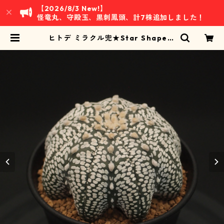
【2026/8/3 New!】
怪竜丸、守殿玉、黒刺鳳頭、計7株追加しました！
ヒトデ ミラクル兜★Star Shape(2
506-S05)：アストロフィツム属 ※
実生 | 万緑 BAN RYOKU