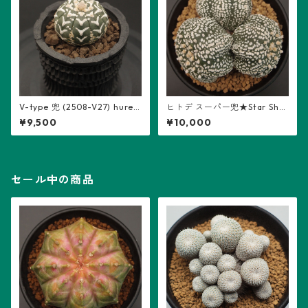
V-type 兜 (2508-V27) hures
ヒトデ スーパー兜★Star Sha
om鉢入り：アストロフィツム
pe(2506-TT02)：アストロフ
¥9,500
¥10,000
属 ※実生
ィツム属 ※実生、多頭
セール中の商品