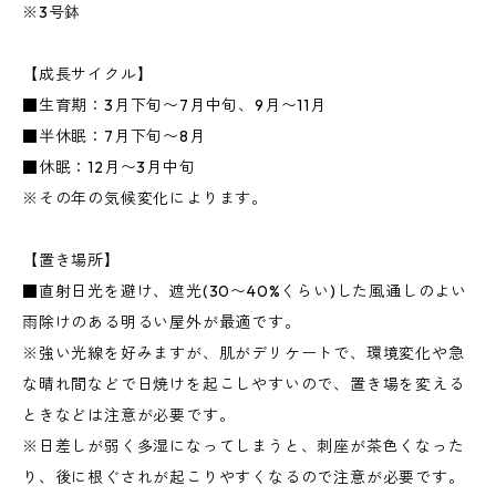
※3号鉢
【成長サイクル】
■生育期：3月下旬〜7月中旬、9月〜11月
■半休眠：7月下旬〜8月
■休眠：12月〜3月中旬
※その年の気候変化によります。
【置き場所】
■直射日光を避け、遮光(30〜40%くらい)した風通しのよい
雨除けのある明るい屋外が最適です。
※強い光線を好みますが、肌がデリケートで、環境変化や急
な晴れ間などで日焼けを起こしやすいので、置き場を変える
ときなどは注意が必要です。
※日差しが弱く多湿になってしまうと、刺座が茶色くなった
り、後に根ぐされが起こりやすくなるので注意が必要です。