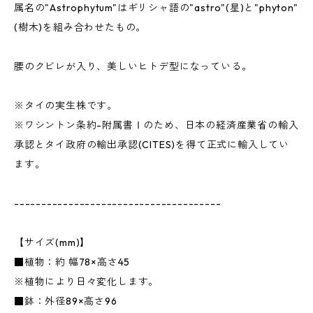
属名の"Astrophytum"はギリシャ語の"astro"(星)と"phyton"
(樹木)を組み合わせたもの。
腰のクビレが入り、美しいヒトデ型になっている。
※タイの実生株です。
※ワシントン条約-附属書Ⅰのため、日本の経済産業省の輸入
承認とタイ政府の輸出承認(CITES)を得て正式に輸入してい
ます。
--------------------------------------
【サイズ(mm)】
■植物：約 幅78×高さ45
※植物により日々変化します。
■鉢：外径89×高さ96