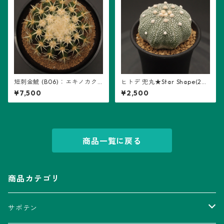
短刺金鯱 (B06)：エキノカク
ヒトデ 兜丸★Star Shape(26
タス属 ※実生
04-S03)：アストロフィツム
¥7,500
¥2,500
属 ※実生
商品一覧に戻る
商品カテゴリ
サボテン