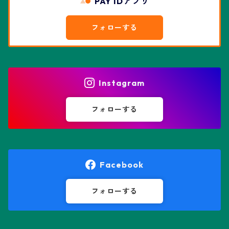
PAY IDアプリ
エスポストア属
ドルステニア属
綴化、モンスト兜
フォローする
エピテランサエ属
ハオルチア属
花園兜
エリオシケ属
パキポディウム属
ヒトデ兜(★Star Shape)
Instagram
オブレゴニア属
フェネストラリア属
鸞鳳玉
フォローする
オレオケレウス属
プセウドリトス属
オロヤ属
ペラルゴニウム属
Facebook
ギムノカクタス属
ボスウェリア属
フォローする
ギムノカリキウム属
モンソニア属