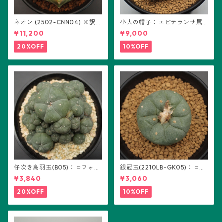
ネオン (2502-CNN04) ※訳あ
小人の帽子：エピテランサ属
り：ギムノカリキウム属 ※実
(B01)
¥11,200
¥9,000
生
20%OFF
10%OFF
仔吹き烏羽玉(B05)：ロフォフ
銀冠玉(2210LB-GK05)：ロフ
ォラ属
ォフォラ属 ※実生
¥3,840
¥3,060
20%OFF
10%OFF