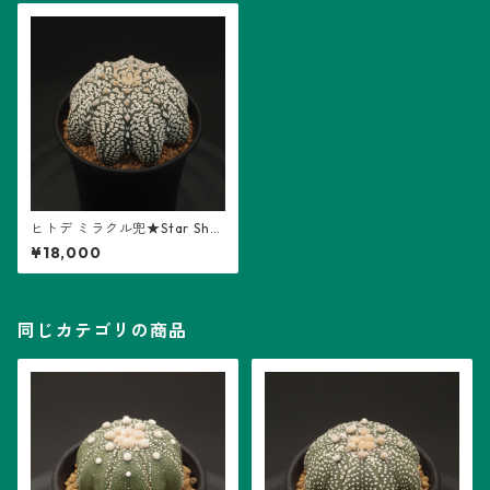
ヒトデ ミラクル兜★Star Sha
pe(2506-S05)：アストロフィ
¥18,000
ツム属 ※実生
同じカテゴリの商品