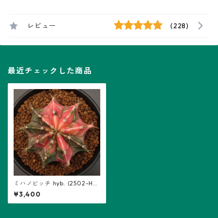
レビュー
(228)
最近チェックした商品
ミハノビッチ hyb. (2502-HY
B10)：ギムノカリキウム属 ※
¥3,400
実生