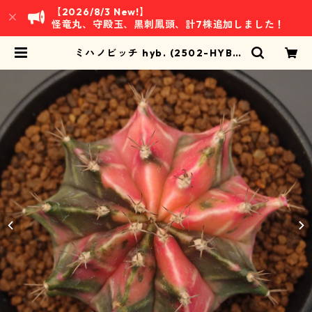
【2026/8/3 New!】
怪竜丸、守殿玉、黒刺鳳頭、計7株追加しました！
ミハノビッチ hyb. (2502-HYB1
0)：ギムノカリキウム属 ※実生 | 万
緑 BAN RYOKU