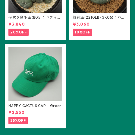
仔吹き烏羽玉(B05)：ロフォフ
銀冠玉(2210LB-GK05)：ロフ
ォラ属
ォフォラ属 ※実生
¥3,840
¥3,060
20%OFF
10%OFF
HAPPY CACTUS CAP - Green
¥2,550
25%OFF