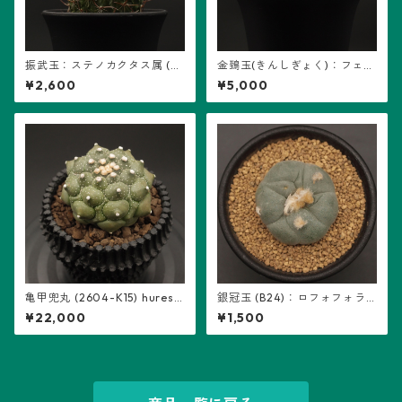
振武玉：ステノカクタス属 (B
金鵄玉(きんしぎょく)：フェロ
08) ※実生
カクタス属 (B07) ※実生
¥2,600
¥5,000
亀甲兜丸 (2604-K15) hureso
銀冠玉 (B24)：ロフォフォラ
m鉢入り：アストロフィツム
属 ※実生
¥22,000
¥1,500
属 ※実生