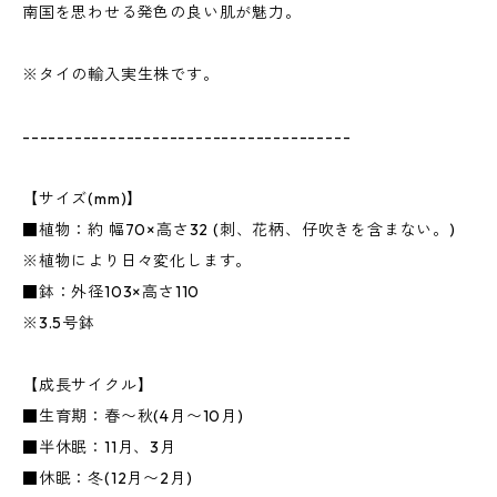
南国を思わせる発色の良い肌が魅力。
※タイの輸入実生株です。
--------------------------------------
【サイズ(mm)】
■植物：約 幅70×高さ32 (刺、花柄、仔吹きを含まない。)
※植物により日々変化します。
■鉢：外径103×高さ110
※3.5号鉢
【成長サイクル】
■生育期：春〜秋(4月〜10月)
■半休眠：11月、3月
■休眠：冬(12月〜2月)