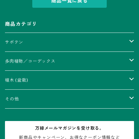
商品一覧に戻る
商品カテゴリ
サボテン
アストロフィツム属
多肉植物／コーデックス
瑠璃兜錦、兜丸錦
アリオカルプス属
アカベ属
植木 (盆栽)
V-type兜
ウィギンシア属
アロエ属
ムクロジ科：カエデ属
その他
大疣兜
エキノカクタス属
ガステリア属
ニレ科：ケヤキ属
鉢
万緑メールマガジンを受け取る。
大疣瑠璃兜
エキノケレウス属
コノフィツム属
水石・景石
新商品やキャンペーン、お得なクーポン情報など
