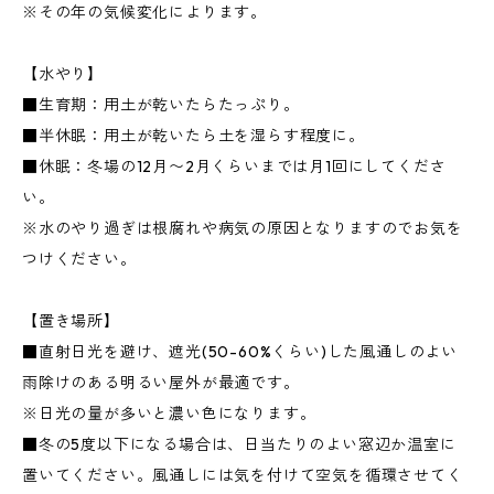
※その年の気候変化によります。
【水やり】
■生育期：用土が乾いたらたっぷり。
■半休眠：用土が乾いたら土を湿らす程度に。
■休眠：冬場の12月〜2月くらいまでは月1回にしてくださ
い。
※水のやり過ぎは根腐れや病気の原因となりますのでお気を
つけください。
【置き場所】
■直射日光を避け、遮光(50-60%くらい)した風通しのよい
雨除けのある明るい屋外が最適です。
※日光の量が多いと濃い色になります。
■冬の5度以下になる場合は、日当たりのよい窓辺か温室に
置いてください。風通しには気を付けて空気を循環させてく