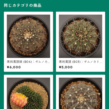
同じカテゴリの商品
黒刺鳳頭錦 (B04)：ギムノカ
黒刺鳳頭 (B03)：ギムノカリ
リキウム属 ※実生、地味斑
キウム属 ※実生
¥6,000
¥5,000