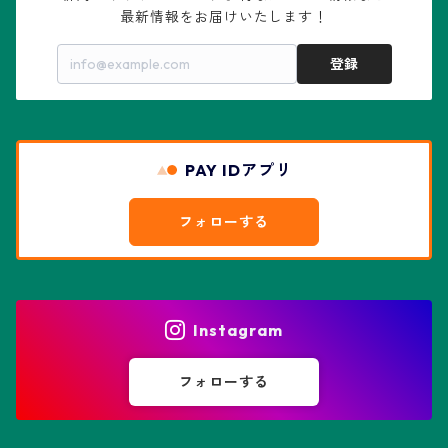
最新情報をお届けいたします！
亀甲兜
エキノプシス属
センナ属
登録
赤花兜
エスコバリア属
チレコドン属
リザード・スキン兜
PAY IDアプリ
エスポストア属
ドルステニア属
綴化、モンスト兜
フォローする
エピテランサエ属
ハオルチア属
花園兜
エリオシケ属
パキポディウム属
ヒトデ兜(★Star Shape)
Instagram
オブレゴニア属
フェネストラリア属
鸞鳳玉
フォローする
オレオケレウス属
プセウドリトス属