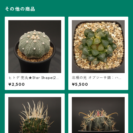
その他の商品
ヒトデ 兜丸★Star Shape(26
北極の光 オブツーサ錦：ハオ
04-S03)：アストロフィツム
ルチア属 (B01)
¥2,500
¥5,500
属 ※実生