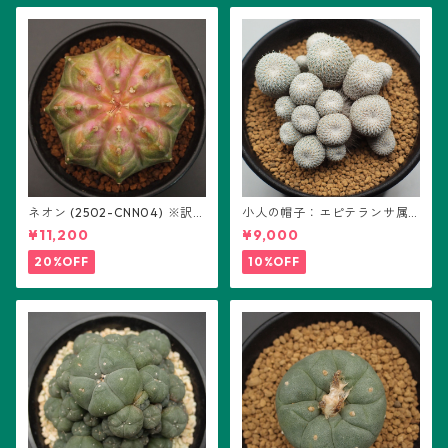
ネオン (2502-CNN04) ※訳あ
小人の帽子：エピテランサ属
り：ギムノカリキウム属 ※実
(B01)
¥11,200
¥9,000
生
20%OFF
10%OFF