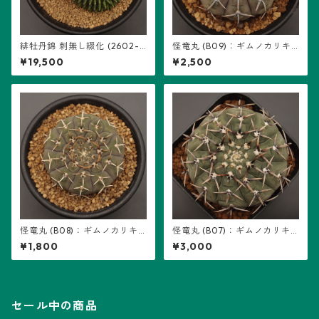
緋牡丹錦 刺無し綴化 (2602-H
怪竜丸 (B09)：ギムノカリキ
B01)：ギムノカリキウム属 ※
ウム属 ※実生
¥19,500
¥2,500
実生
怪竜丸 (B08)：ギムノカリキ
怪竜丸 (B07)：ギムノカリキ
ウム属 ※実生
ウム属 ※実生
¥1,800
¥3,000
セール中の商品