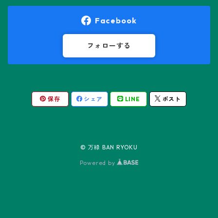
オロヤ属
ペラルゴニウム属
Facebook
ギムノカクタス属
ボスウェリア属
フォローする
ギムノカリキウム属
モンソニア属
保存
シェア
LINE
ポスト
friedrichii LB 2178
キリンドロオプンチア属
ユーフォルビア属
friedrichii VoS 12-1241
オールド・オベサ
ケレウス属
リトープス属
© 万緑 BAN RYOKU
friedrichii VoS 01-014/a
ノーマル・オベサ
Powered by
コピアポア属
Black Widow
コリファンタ属
Neon