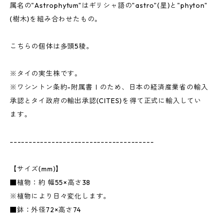
属名の"Astrophytum"はギリシャ語の"astro"(星)と"phyton"
(樹木)を組み合わせたもの。
こちらの個体は多頭5稜。
※タイの実生株です。
※ワシントン条約-附属書Ⅰのため、日本の経済産業省の輸入
承認とタイ政府の輸出承認(CITES)を得て正式に輸入してい
ます。
--------------------------------------
【サイズ(mm)】
■植物：約 幅55×高さ38
※植物により日々変化します。
■鉢：外径72×高さ74