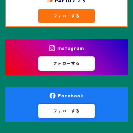
PAY IDアプリ
エスポストア属
ドルステニア属
綴化、モンスト兜
フォローする
エピテランサエ属
ハオルチア属
花園兜
エリオシケ属
パキポディウム属
ヒトデ兜(★Star Shape)
Instagram
オブレゴニア属
フェネストラリア属
鸞鳳玉
フォローする
オレオケレウス属
プセウドリトス属
オロヤ属
ペラルゴニウム属
Facebook
ギムノカクタス属
ボスウェリア属
フォローする
ギムノカリキウム属
モンソニア属