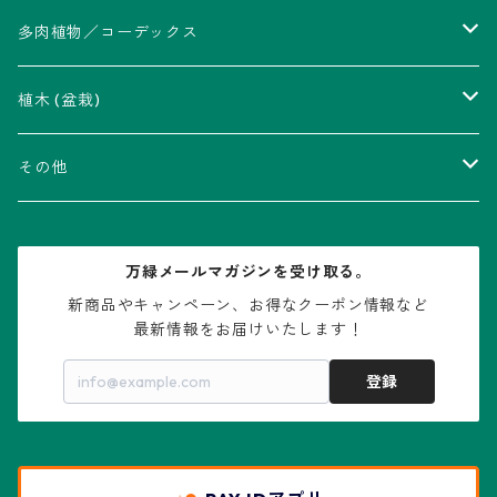
アストロフィツム属
多肉植物／コーデックス
瑠璃兜錦、兜丸錦
アリオカルプス属
アカベ属
植木 (盆栽)
V-type兜
ウィギンシア属
アロエ属
ムクロジ科：カエデ属
その他
大疣兜
エキノカクタス属
ガステリア属
ニレ科：ケヤキ属
鉢
万緑メールマガジンを受け取る。
大疣瑠璃兜
エキノケレウス属
コノフィツム属
水石・景石
新商品やキャンペーン、お得なクーポン情報など

最新情報をお届けいたします！
亀甲兜
エキノプシス属
センナ属
登録
赤花兜
エスコバリア属
チレコドン属
リザード・スキン兜