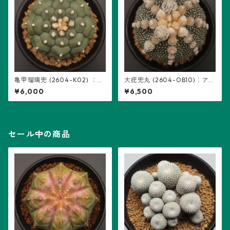
亀甲瑠璃兜 (2604-K02) ：ア
大疣兜丸 (2604-OB10)：アス
ストロフィツム属 ※実生
トロフィツム属 ※実生
¥6,000
¥6,500
セール中の商品