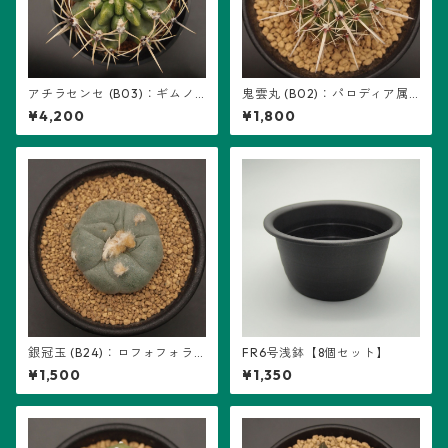
アチラセンセ (B03)：ギムノ
鬼雲丸 (B02)：パロディア属
カリキウム属 ※実生、曙斑
※実生
¥4,200
¥1,800
銀冠玉 (B24)：ロフォフォラ
FR6号浅鉢【8個セット】
属 ※実生
¥1,500
¥1,350