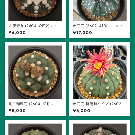
大疣兜丸 (2604-OB12)：アス
赤花兜 (2602-A10)：アスト
トロフィツム属 ※実生
ロフィツム属 ※実生、五稜+複
¥6,000
¥17,000
稜あり
亀甲瑠璃兜 (2604-K11) ：ア
赤花兜 新昭和タイプ (2602-A
ストロフィツム属 ※実生
04)：アストロフィツム属 ※
¥8,000
¥6,000
実生