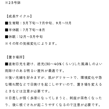
※2.5号鉢
【成長サイクル】
■生育期：3月下旬〜7月中旬、9月〜11月
■半休眠：7月下旬〜8月
■休眠：12月〜3月中旬
※その年の気候変化によります。
【置き場所】
■直射日光を避け、遮光(30〜40%くらい)した風通しのよい
雨除けのある明るい屋外が最適です。
※強い光線を好みますが、肌がデリケートで、環境変化や急
な晴れ間などで日焼けを起こしやすいので、置き場を変える
ときなどは注意が必要です。
※日差しが弱く多湿になってしまうと、刺座が茶色くなった
り、後に根ぐされが起こりやすくなるので注意が必要です。