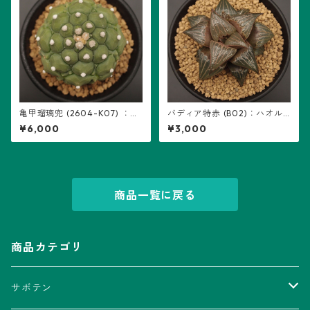
亀甲瑠璃兜 (2604-K07) ：ア
バディア特赤 (B02)：ハオル
ストロフィツム属 ※実生
チア属 ※実生
¥6,000
¥3,000
商品一覧に戻る
商品カテゴリ
サボテン