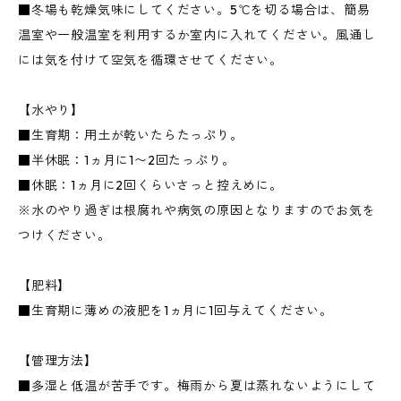
■冬場も乾燥気味にしてください。5℃を切る場合は、簡易
温室や一般温室を利用するか室内に入れてください。風通し
には気を付けて空気を循環させてください。
【水やり】
■生育期：用土が乾いたらたっぷり。
■半休眠：1ヵ月に1〜2回たっぷり。
■休眠：1ヵ月に2回くらいさっと控えめに。
※水のやり過ぎは根腐れや病気の原因となりますのでお気を
つけください。
【肥料】
■生育期に薄めの液肥を1ヵ月に1回与えてください。
【管理方法】
■多湿と低温が苦手です。梅雨から夏は蒸れないようにして