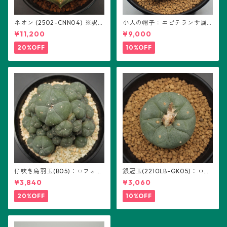
ネオン (2502-CNN04) ※訳あ
小人の帽子：エピテランサ属
り：ギムノカリキウム属 ※実
(B01)
¥11,200
¥9,000
生
20%OFF
10%OFF
仔吹き烏羽玉(B05)：ロフォフ
銀冠玉(2210LB-GK05)：ロフ
ォラ属
ォフォラ属 ※実生
¥3,840
¥3,060
20%OFF
10%OFF