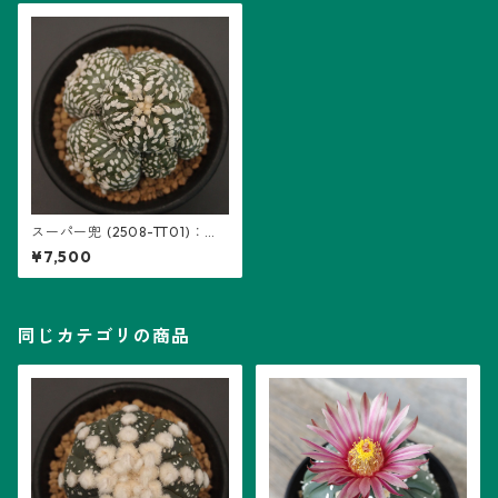
スーパー兜 (2508-TT01)：ア
ストロフィツム属 ※実生、多
¥7,500
頭、5稜
同じカテゴリの商品