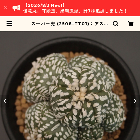
【2026/8/3 New!】
怪竜丸、守殿玉、黒刺鳳頭、計7株追加しました！
スーパー兜 (2508-TT01)：アスト
ロフィツム属 ※実生、多頭、5稜 |
万緑 BAN RYOKU