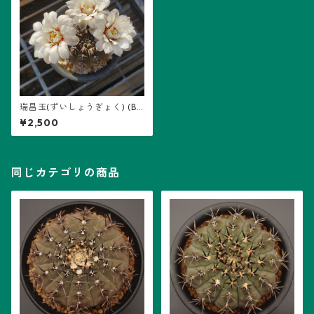
瑞昌玉(ずいしょうぎょく) (B1
6)：ギムノカリキウム属 ※実
¥2,500
生
同じカテゴリの商品