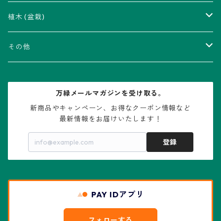
瑠璃兜錦、兜丸錦
アリオカルプス属
アカベ属
植木 (盆栽)
V-type兜
ウィギンシア属
アロエ属
ムクロジ科：カエデ属
その他
大疣兜
エキノカクタス属
ガステリア属
ニレ科：ケヤキ属
鉢
万緑メールマガジンを受け取る。
大疣瑠璃兜
エキノケレウス属
コノフィツム属
水石・景石
新商品やキャンペーン、お得なクーポン情報など

最新情報をお届けいたします！
亀甲兜
エキノプシス属
センナ属
登録
赤花兜
エスコバリア属
チレコドン属
リザード・スキン兜
PAY IDアプリ
エスポストア属
ドルステニア属
綴化、モンスト兜
フォローする