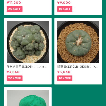
り：ギムノカリキウム属 ※実
(B01)
¥11,200
¥9,000
生
20%OFF
10%OFF
仔吹き烏羽玉(B05)：ロフォフ
銀冠玉(2210LB-GK05)：ロフ
ォラ属
ォフォラ属 ※実生
¥3,840
¥3,060
20%OFF
10%OFF