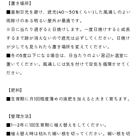
【置き場所】
■直射日光を避け、遮光(40〜50%くらい)した風通しのよい
雨除けのある明るい屋外が最適です。
※日に当たり過ぎると日焼けします。一度日焼けすると成長
するまで跡が消えないので遮光は必ずしてください。日焼け
が少しでも見られたら置き場所を変えてください。
■冬の5度以下になる場合は、日当たりのよい窓辺か温室に
置いてください。風通しには気を付けて空気を循環させてく
ださい。
【肥料】
■生育期に月1回程度薄めの液肥を加えると大きく育ちます。
【管理方法】
■1〜2年に1回生育期に植え替えをしてください。
■植え替え時は枯れた細い根を切ってください。細い根を切