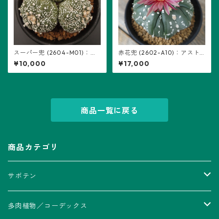
スーパー兜 (2604-M01)：ア
赤花兜 (2602-A10)：アスト
ストロフィツム属 ※実生、3頭
ロフィツム属 ※実生、五稜+複
¥10,000
¥17,000
立ち
稜あり
商品一覧に戻る
商品カテゴリ
サボテン
アストロフィツム属
多肉植物／コーデックス