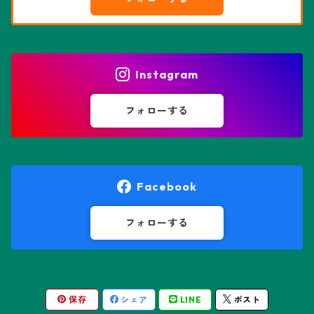
エピテランサエ属
ハオルチア属
花園兜
エリオシケ属
パキポディウム属
ヒトデ兜(★Star Shape)
Instagram
オブレゴニア属
フェネストラリア属
鸞鳳玉
フォローする
オレオケレウス属
プセウドリトス属
オロヤ属
ペラルゴニウム属
Facebook
ギムノカクタス属
ボスウェリア属
フォローする
ギムノカリキウム属
モンソニア属
保存
シェア
LINE
ポスト
friedrichii LB 2178
キリンドロオプンチア属
ユーフォルビア属