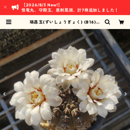
【2026/8/3 New!】
怪竜丸、守殿玉、黒刺鳳頭、計7株追加しました！
瑞昌玉(ずいしょうぎょく) (B16)：
ギムノカリキウム属 ※実生 | 万緑 B
AN RYOKU