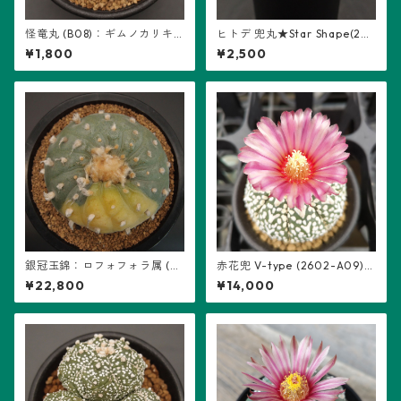
怪竜丸 (B08)：ギムノカリキ
ヒトデ 兜丸★Star Shape(26
ウム属 ※実生
04-S03)：アストロフィツム
¥1,800
¥2,500
属 ※実生
銀冠玉錦：ロフォフォラ属 (B
赤花兜 V-type (2602-A09)：
04) ※扁平、多稜
アストロフィツム属 ※実生
¥22,800
¥14,000