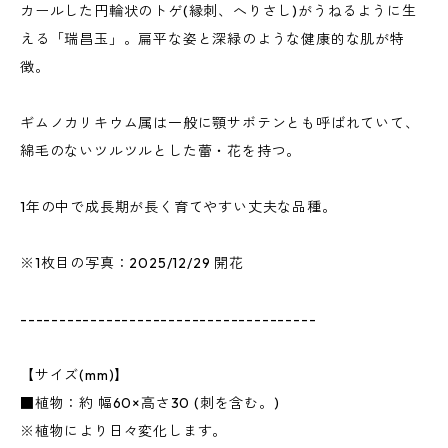
カールした円輪状のトゲ(縁刺、へりさし)がうねるように生
える「瑞昌玉」。扁平な姿と深緑のような健康的な肌が特
徴。
ギムノカリキウム属は一般に顎サボテンとも呼ばれていて、
綿毛のないツルツルとした蕾・花を持つ。
1年の中で成長期が長く育てやすい丈夫な品種。
※1枚目の写真：2025/12/29 開花
--------------------------------------
【サイズ(mm)】
■植物：約 幅60×高さ30 (刺を含む。)
※植物により日々変化します。