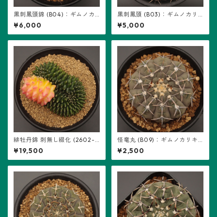
黒刺鳳頭錦 (B04)：ギムノカ
黒刺鳳頭 (B03)：ギムノカリ
リキウム属 ※実生、地味斑
キウム属 ※実生
¥6,000
¥5,000
緋牡丹錦 刺無し綴化 (2602-H
怪竜丸 (B09)：ギムノカリキ
B01)：ギムノカリキウム属 ※
ウム属 ※実生
¥19,500
¥2,500
実生