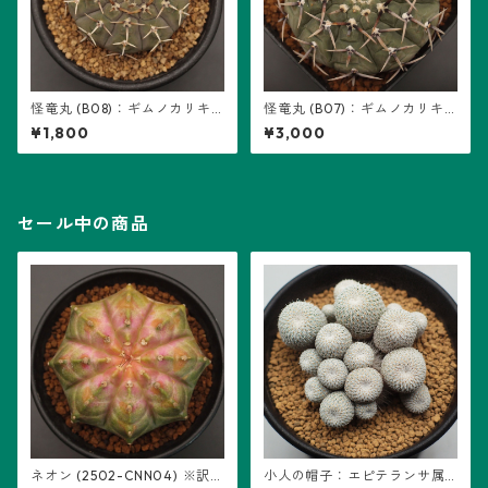
怪竜丸 (B08)：ギムノカリキ
怪竜丸 (B07)：ギムノカリキ
ウム属 ※実生
ウム属 ※実生
¥1,800
¥3,000
セール中の商品
ネオン (2502-CNN04) ※訳あ
小人の帽子：エピテランサ属