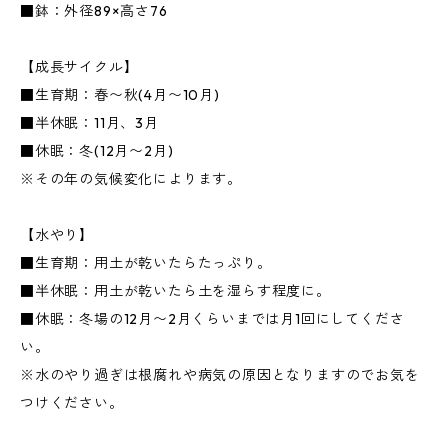
■鉢：外径89×高さ76
【成長サイクル】
■生育期：春〜秋(4月〜10月)
■半休眠：11月、3月
■休眠：冬(12月〜2月)
※その年の気候変化によります。
【水やり】
■生育期：用土が乾いたらたっぷり。
■半休眠：用土が乾いたら土を湿らす程度に。
■休眠：冬場の12月〜2月くらいまでは月1回にしてくださ
い。
※水のやり過ぎは根腐れや病気の原因となりますのでお気を
つけください。