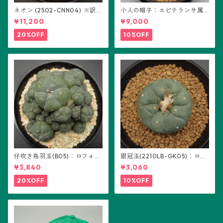
ネオン (2502-CNN04) ※訳あ
小人の帽子：エピテランサ属
り：ギムノカリキウム属 ※実
(B01)
¥11,200
¥9,000
生
20%OFF
10%OFF
仔吹き烏羽玉(B05)：ロフォフ
銀冠玉(2210LB-GK05)：ロフ
ォラ属
ォフォラ属 ※実生
¥3,840
¥3,060
20%OFF
10%OFF