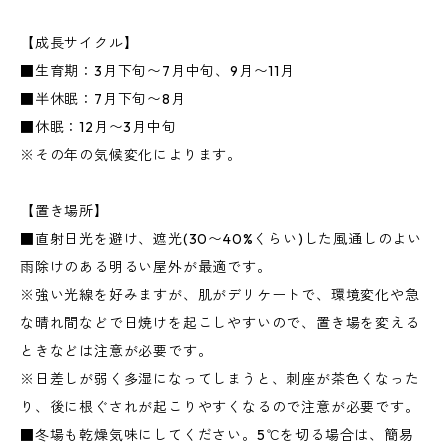
【成長サイクル】
■生育期：3月下旬〜7月中旬、9月〜11月
■半休眠：7月下旬〜8月
■休眠：12月〜3月中旬
※その年の気候変化によります。
【置き場所】
■直射日光を避け、遮光(30〜40%くらい)した風通しのよい
雨除けのある明るい屋外が最適です。
※強い光線を好みますが、肌がデリケートで、環境変化や急
な晴れ間などで日焼けを起こしやすいので、置き場を変える
ときなどは注意が必要です。
※日差しが弱く多湿になってしまうと、刺座が茶色くなった
り、後に根ぐされが起こりやすくなるので注意が必要です。
■冬場も乾燥気味にしてください。5℃を切る場合は、簡易