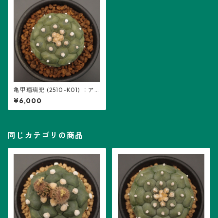
亀甲瑠璃兜 (2510-K01) ：ア
ストロフィツム属 ※実生
¥6,000
同じカテゴリの商品