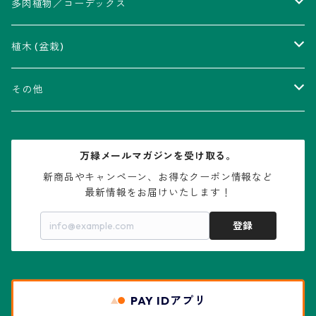
アストロフィツム属
多肉植物／コーデックス
瑠璃兜錦、兜丸錦
アリオカルプス属
アカベ属
植木 (盆栽)
V-type兜
ウィギンシア属
アロエ属
ムクロジ科：カエデ属
その他
大疣兜
エキノカクタス属
ガステリア属
ニレ科：ケヤキ属
鉢
万緑メールマガジンを受け取る。
大疣瑠璃兜
エキノケレウス属
コノフィツム属
水石・景石
新商品やキャンペーン、お得なクーポン情報など

最新情報をお届けいたします！
亀甲兜
エキノプシス属
センナ属
登録
赤花兜
エスコバリア属
チレコドン属
リザード・スキン兜
PAY IDアプリ
エスポストア属
ドルステニア属