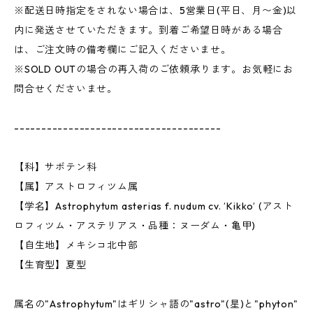
※配送日時指定をされない場合は、5営業日(平日、月〜金)以
内に発送させていただきます。到着ご希望日時がある場合
は、ご注文時の備考欄にご記入くださいませ。
※SOLD OUTの場合の再入荷のご依頼承ります。お気軽にお
問合せくださいませ。
--------------------------------------
【科】サボテン科
【属】アストロフィツム属
【学名】Astrophytum asterias f. nudum cv. ’Kikko’ (アスト
ロフィツム・アステリアス・品種：ヌーダム・亀甲)
【自生地】メキシコ北中部
【生育型】夏型
属名の"Astrophytum"はギリシャ語の"astro"(星)と"phyton"