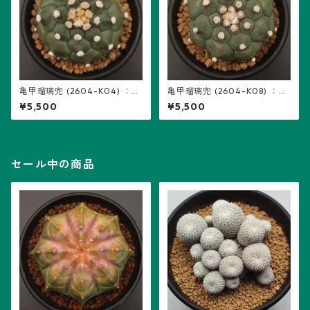
亀甲瑠璃兜 (2604-K04) ：ア
亀甲瑠璃兜 (2604-K08) ：ア
ストロフィツム属 ※実生
ストロフィツム属 ※実生
¥5,500
¥5,500
セール中の商品