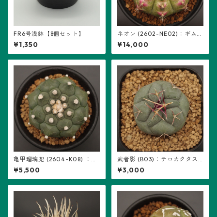
FR6号浅鉢【8個セット】
ネオン (2602-NE02)：ギムノ
カリキウム属 ※実生
¥1,350
¥14,000
亀甲瑠璃兜 (2604-K08) ：ア
武者影 (B03)：テロカクタス
ストロフィツム属 ※実生
属 ※実生
¥5,500
¥3,000