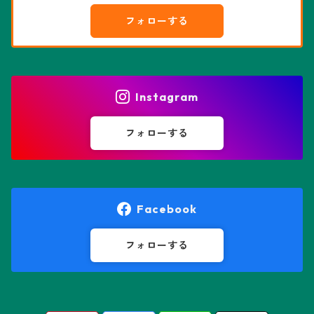
綴化、モンスト兜
フォローする
エピテランサエ属
ハオルチア属
花園兜
エリオシケ属
パキポディウム属
ヒトデ兜(★Star Shape)
Instagram
オブレゴニア属
フェネストラリア属
鸞鳳玉
フォローする
オレオケレウス属
プセウドリトス属
オロヤ属
ペラルゴニウム属
Facebook
ギムノカクタス属
ボスウェリア属
フォローする
ギムノカリキウム属
モンソニア属