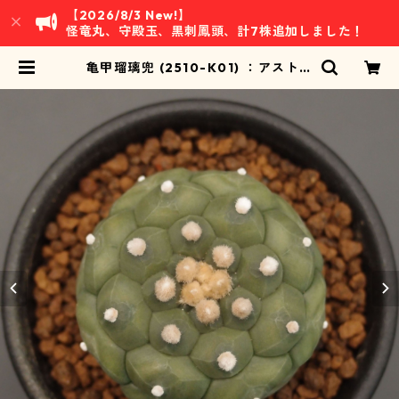
【2026/8/3 New!】
怪竜丸、守殿玉、黒刺鳳頭、計7株追加しました！
亀甲瑠璃兜 (2510-K01) ：アストロ
フィツム属 ※実生 | 万緑 BAN RYO
KU