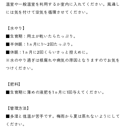
温室や一般温室を利用するか室内に入れてください。風通し
には気を付けて空気を循環させてください。
【水やり】
■生育期：用土が乾いたらたっぷり。
■半休眠：1ヵ月に1〜2回たっぷり。
■休眠：1ヵ月に2回くらいさっと控えめに。
※水のやり過ぎは根腐れや病気の原因となりますのでお気を
つけください。
【肥料】
■生育期に薄めの液肥を1ヵ月に1回与えてください。
【管理方法】
■多湿と低温が苦手です。梅雨から夏は蒸れないようにして
ください。