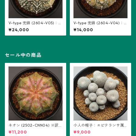
V-type 兜錦 (2604-V05)：ア
V-type 兜錦 (2604-V04)：
ストロフィツム属 ※実生
アストロフィツム属 ※実生
¥24,000
¥14,000
セール中の商品
ネオン (2502-CNN04) ※訳あ
小人の帽子：エピテランサ属
り：ギムノカリキウム属 ※実
(B01)
¥11,200
¥9,000
生