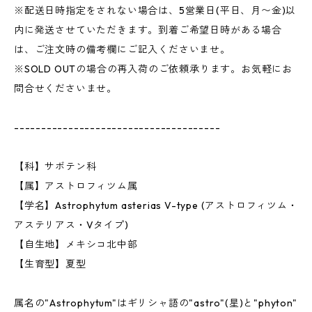
※配送日時指定をされない場合は、5営業日(平日、月〜金)以
内に発送させていただきます。到着ご希望日時がある場合
は、ご注文時の備考欄にご記入くださいませ。
※SOLD OUTの場合の再入荷のご依頼承ります。お気軽にお
問合せくださいませ。
--------------------------------------
【科】サボテン科
【属】アストロフィツム属
【学名】Astrophytum asterias V-type (アストロフィツム・
アステリアス・Vタイプ)
【自生地】メキシコ北中部
【生育型】夏型
属名の"Astrophytum"はギリシャ語の"astro"(星)と"phyton"