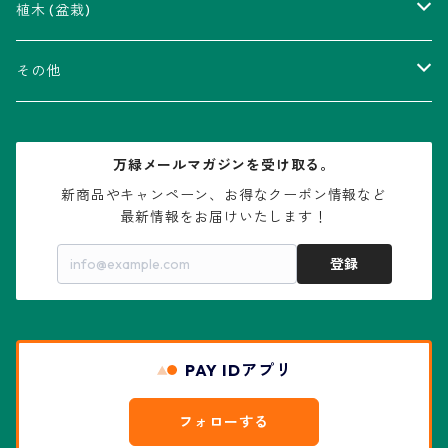
瑠璃兜錦、兜丸錦
アリオカルプス属
アカベ属
植木 (盆栽)
V-type兜
ウィギンシア属
アロエ属
ムクロジ科：カエデ属
その他
大疣兜
エキノカクタス属
ガステリア属
ニレ科：ケヤキ属
鉢
万緑メールマガジンを受け取る。
大疣瑠璃兜
エキノケレウス属
コノフィツム属
水石・景石
新商品やキャンペーン、お得なクーポン情報など

最新情報をお届けいたします！
亀甲兜
エキノプシス属
センナ属
登録
赤花兜
エスコバリア属
チレコドン属
リザード・スキン兜
PAY IDアプリ
エスポストア属
ドルステニア属
綴化、モンスト兜
フォローする
エピテランサエ属
ハオルチア属