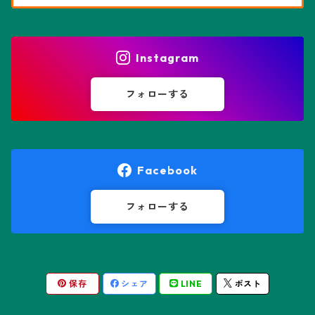
花園兜
エリオシケ属
パキポディウム属
ヒトデ兜(★Star Shape)
Instagram
オブレゴニア属
フェネストラリア属
鸞鳳玉
フォローする
オレオケレウス属
プセウドリトス属
オロヤ属
ペラルゴニウム属
Facebook
ギムノカクタス属
ボスウェリア属
フォローする
ギムノカリキウム属
モンソニア属
保存
シェア
LINE
ポスト
friedrichii LB 2178
キリンドロオプンチア属
ユーフォルビア属