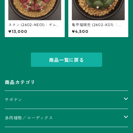
ネオン (2602-NE01)：ギムノ
亀甲瑠璃兜 (2602-K01) ：ア
カリキウム属 ※実生
ストロフィツム属 ※実生
¥13,000
¥4,500
商品一覧に戻る
商品カテゴリ
サボテン
アストロフィツム属
多肉植物／コーデックス