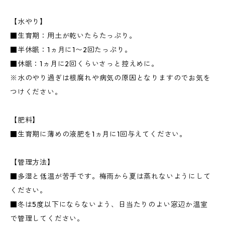
【水やり】
■生育期：用土が乾いたらたっぷり。
■半休眠：1ヵ月に1〜2回たっぷり。
■休眠：1ヵ月に2回くらいさっと控えめに。
※水のやり過ぎは根腐れや病気の原因となりますのでお気を
つけください。
【肥料】
■生育期に薄めの液肥を1ヵ月に1回与えてください。
【管理方法】
■多湿と低温が苦手です。梅雨から夏は蒸れないようにして
ください。
■冬は5度以下にならないよう、日当たりのよい窓辺か温室
で管理してください。