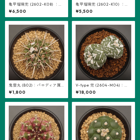
亀甲瑠璃兜 (2602-K08) ：ア
亀甲瑠璃兜 (2602-K10) ：ア
ストロフィツム属 ※実生
ストロフィツム属 ※実生
¥6,500
¥5,500
鬼雲丸 (B02)：パロディア属
V-type 兜 (2604-M04)：ア
※実生
ストロフィツム属 ※実生、2頭
¥1,800
¥18,000
立ち、5稜