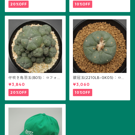
20%OFF
10%OFF
仔吹き烏羽玉(B05)：ロフォフ
銀冠玉(2210LB-GK05)：ロフ
ォラ属
ォフォラ属 ※実生
¥3,840
¥3,060
20%OFF
10%OFF