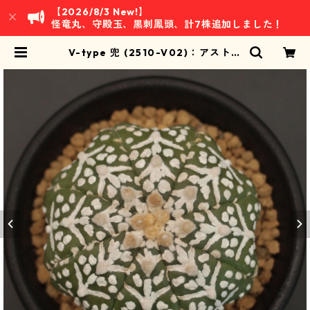
【2026/8/3 New!】
怪竜丸、守殿玉、黒刺鳳頭、計7株追加しました！
V-type 兜 (2510-V02)：アストロ
フィツム属 ※実生 | 万緑 BAN RYO
KU