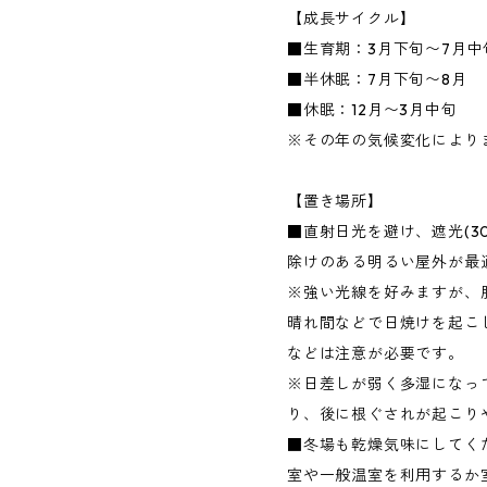
【成長サイクル】
■生育期：3月下旬〜7月中旬
■半休眠：7月下旬〜8月
■休眠：12月〜3月中旬
※その年の気候変化により
【置き場所】
■直射日光を避け、遮光(3
除けのある明るい屋外が最
※強い光線を好みますが、
晴れ間などで日焼けを起こ
などは注意が必要です。
※日差しが弱く多湿になっ
り、後に根ぐされが起こり
■冬場も乾燥気味にしてく
室や一般温室を利用するか