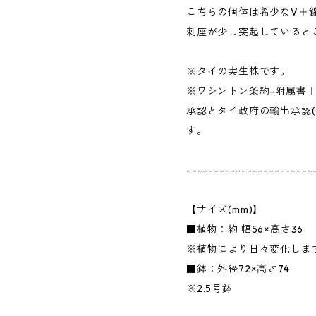
こちらの個体は希少なV＋
刺座が少し突起していると
※タイの実生株です。
※ワシントン条約-附属書
承認とタイ政府の輸出承認(
す。
-----------------------
【サイズ(mm)】
■植物：約 幅56×高さ36
※植物により日々変化しま
■鉢：外径72×高さ74
※2.5号鉢