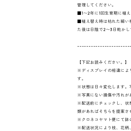
管理してください。
■1〜2年に1回生育期に植
■植え替え時は枯れた細い
た後は日陰で2〜3日乾か
-----------------------
【下記お読みください。】
※ディスプレイの相違によ
す。
※状態は日々変化します。
※写真にない損傷や汚れが
※配送前にチェックし、状
類があればそちらを提案さ
※クロネコヤマト便にて鉢
※配送状況により枝、花柄