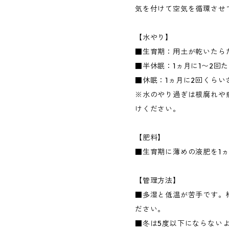
気を付けて空気を循環させ
【水やり】
■生育期：用土が乾いたら
■半休眠：1ヵ月に1〜2回
■休眠：1ヵ月に2回くらい
※水のやり過ぎは根腐れや
けください。
【肥料】
■生育期に薄めの液肥を1ヵ
【管理方法】
■多湿と低温が苦手です。
ださい。
■冬は5度以下にならない