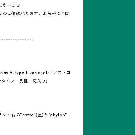
ださいませ。
再入荷のご依頼承ります。お気軽にお問
---------------
ias V-type f. variegata (アストロ
Vタイプ・品種：斑入り)
シャ語の"astro"(星)と"phyton"
。