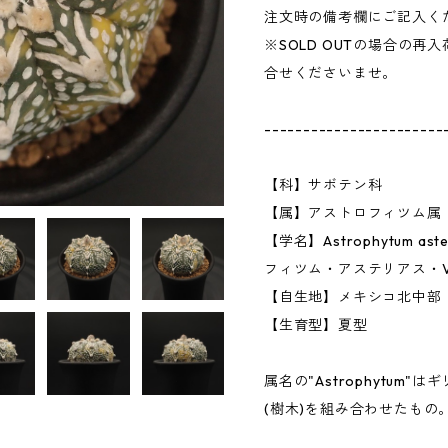
注文時の備考欄にご記入く
※SOLD OUTの場合の
合せくださいませ。
-----------------------
【科】サボテン科
【属】アストロフィツム属
【学名】Astrophytum aster
フィツム・アステリアス・
【自生地】メキシコ北中部
【生育型】夏型
属名の"Astrophytum"はギリ
(樹木)を組み合わせたもの