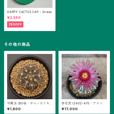
HAPPY CACTUS CAP - Green
¥2,550
25%OFF
その他の商品
守殿玉 (B06)：ギムノカリキ
赤花兜 (2602-A11)：アストロ
ウム属 ※実生
フィツム属 ※実生、五稜+複稜
¥1,800
¥17,000
あり