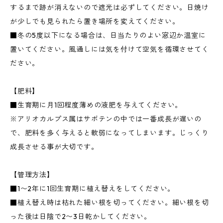
するまで跡が消えないので遮光は必ずしてください。日焼け
が少しでも見られたら置き場所を変えてください。
■冬の5度以下になる場合は、日当たりのよい窓辺か温室に
置いてください。風通しには気を付けて空気を循環させてく
ださい。
【肥料】
■生育期に月1回程度薄めの液肥を与えてください。
※アリオカルプス属はサボテンの中では一番成長が遅いの
で、肥料を多く与えると軟弱になってしまいます。じっくり
成長させる事が大切です。
【管理方法】
■1〜2年に1回生育期に植え替えをしてください。
■植え替え時は枯れた細い根を切ってください。細い根を切
った後は日陰で2〜3日乾かしてください。