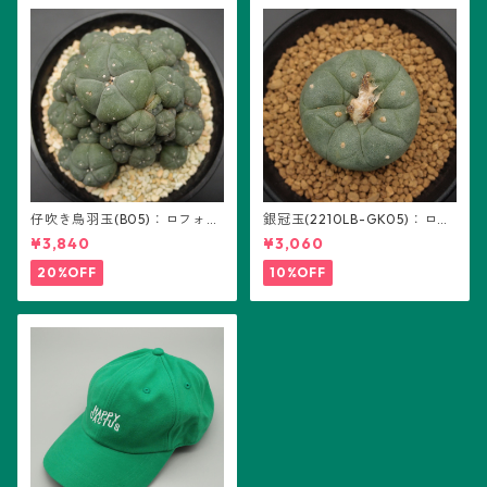
仔吹き烏羽玉(B05)：ロフォフ
銀冠玉(2210LB-GK05)：ロフ
ォラ属
ォフォラ属 ※実生
¥3,840
¥3,060
20%OFF
10%OFF