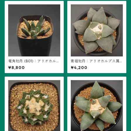
竜角牡丹 (B01)：アリオカルプ
青磁牡丹：アリオカルプス属
ス属 ※実生
(B08) ※実生
¥8,800
¥4,200