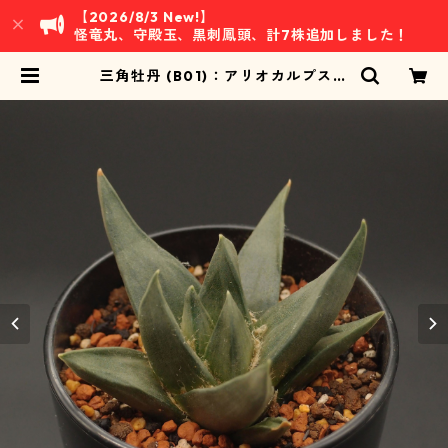
【2026/8/3 New!】
怪竜丸、守殿玉、黒刺鳳頭、計7株追加しました！
三角牡丹 (B01)：アリオカルプス属
※実生 | 万緑 BAN RYOKU