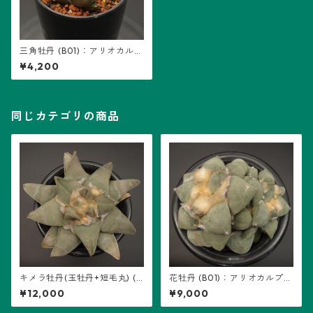
三角牡丹 (B01)：アリオカルプ
ス属 ※実生
¥4,200
同じカテゴリの商品
キメラ牡丹(玉牡丹+短毛丸) (B
花牡丹 (B01)：アリオカルプス
01)：アリオカルプス属 ※実生
属 ※実生、2頭
¥12,000
¥9,000