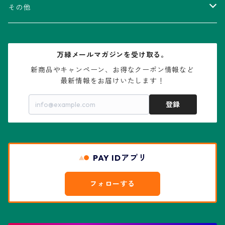
V-type兜
ウィギンシア属
アロエ属
ムクロジ科：カエデ属
その他
大疣兜
エキノカクタス属
ガステリア属
ニレ科：ケヤキ属
鉢
万緑メールマガジンを受け取る。
大疣瑠璃兜
エキノケレウス属
コノフィツム属
水石・景石
新商品やキャンペーン、お得なクーポン情報など

最新情報をお届けいたします！
亀甲兜
エキノプシス属
センナ属
登録
赤花兜
エスコバリア属
チレコドン属
リザード・スキン兜
PAY IDアプリ
エスポストア属
ドルステニア属
綴化、モンスト兜
フォローする
エピテランサエ属
ハオルチア属
花園兜
エリオシケ属
パキポディウム属