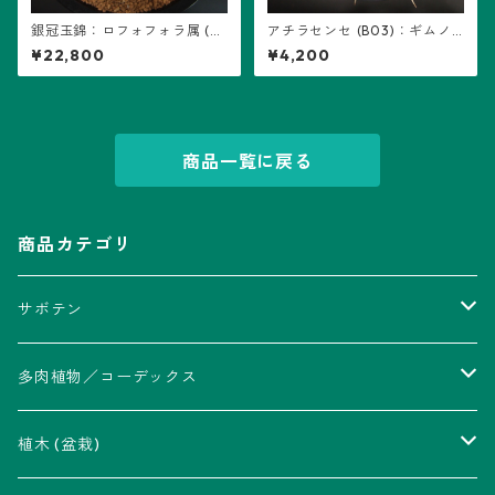
銀冠玉錦：ロフォフォラ属 (B
アチラセンセ (B03)：ギムノ
04) ※扁平、多稜
カリキウム属 ※実生、曙斑
¥22,800
¥4,200
商品一覧に戻る
商品カテゴリ
サボテン
アストロフィツム属
多肉植物／コーデックス
瑠璃兜錦、兜丸錦
アリオカルプス属
アカベ属
植木 (盆栽)