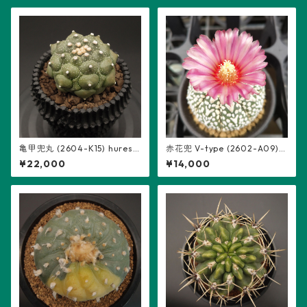
亀甲兜丸 (2604-K15) hureso
赤花兜 V-type (2602-A09)：
m鉢入り：アストロフィツム
アストロフィツム属 ※実生
¥22,000
¥14,000
属 ※実生