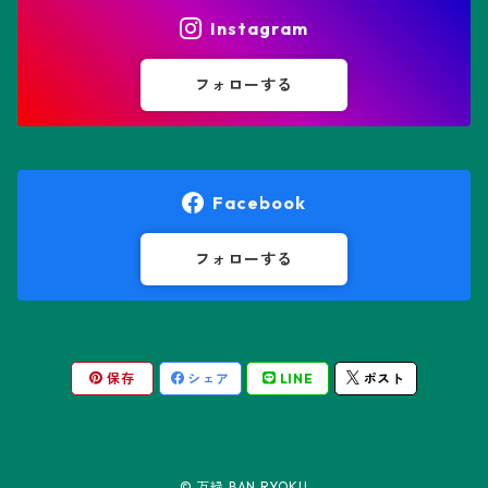
ヒトデ兜(★Star Shape)
Instagram
オブレゴニア属
フェネストラリア属
鸞鳳玉
フォローする
オレオケレウス属
プセウドリトス属
オロヤ属
ペラルゴニウム属
Facebook
ギムノカクタス属
ボスウェリア属
フォローする
ギムノカリキウム属
モンソニア属
保存
シェア
LINE
ポスト
friedrichii LB 2178
キリンドロオプンチア属
ユーフォルビア属
friedrichii VoS 12-1241
オールド・オベサ
ケレウス属
リトープス属
© 万緑 BAN RYOKU