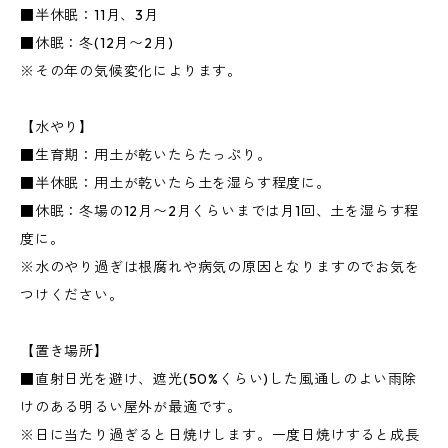
■半休眠：11月、3月
■休眠：冬(12月〜2月)
※その年の気候変化によります。
【水やり】
■生育期：用土が乾いたらたっぷり。
■半休眠：用土が乾いたら土を湿らす程度に。
■休眠：冬場の12月〜2月くらいまでは月1回、土を湿らす程
度に。
※水のやり過ぎは根腐れや病気の原因となりますのでお気を
つけください。
【置き場所】
■直射日光を避け、遮光(50%くらい)した風通しのよい雨除
けのある明るい屋外が最適です。
※日に当たり過ぎると日焼けします。一度日焼けすると成長