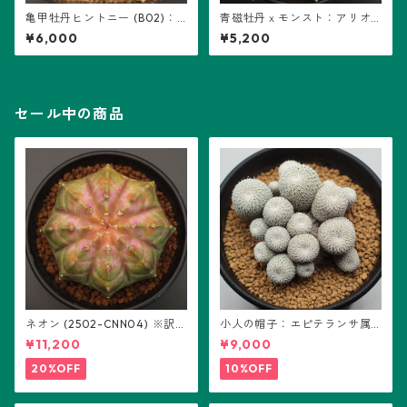
亀甲牡丹ヒントニー (B02)：
青磁牡丹ｘモンスト：アリオ
アリオカルプス属 ※実生
カルプス属 (B06) ※実生
¥6,000
¥5,200
セール中の商品
ネオン (2502-CNN04) ※訳あ
小人の帽子：エピテランサ属
り：ギムノカリキウム属 ※実
(B01)
¥11,200
¥9,000
生
20%OFF
10%OFF