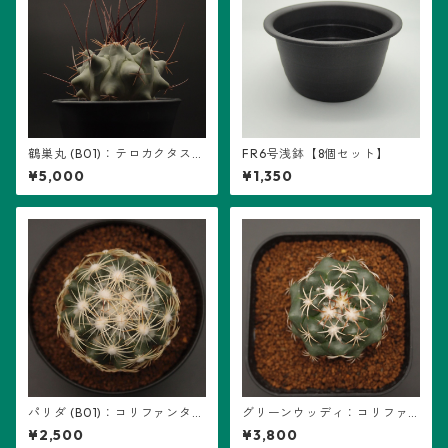
鶴巣丸 (B01)：テロカクタス属
FR6号浅鉢【8個セット】
※実生
¥5,000
¥1,350
パリダ (B01)：コリファンタ属
グリーンウッディ：コリファ
※実生
ンタ属 (B12)
¥2,500
¥3,800