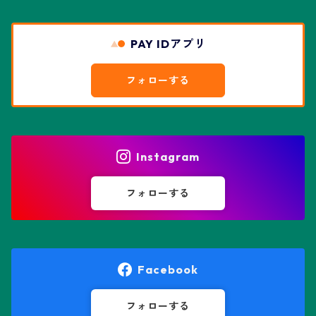
エスコバリア属
チレコドン属
リザード・スキン兜
PAY IDアプリ
エスポストア属
ドルステニア属
綴化、モンスト兜
フォローする
エピテランサエ属
ハオルチア属
花園兜
エリオシケ属
パキポディウム属
ヒトデ兜(★Star Shape)
Instagram
オブレゴニア属
フェネストラリア属
鸞鳳玉
フォローする
オレオケレウス属
プセウドリトス属
オロヤ属
ペラルゴニウム属
Facebook
ギムノカクタス属
ボスウェリア属
フォローする