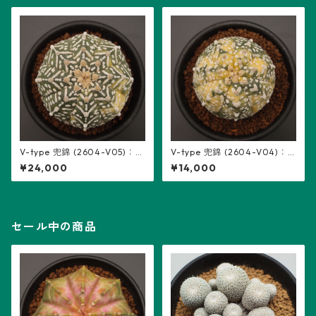
V-type 兜錦 (2604-V05)：ア
V-type 兜錦 (2604-V04)：
ストロフィツム属 ※実生
アストロフィツム属 ※実生
¥24,000
¥14,000
セール中の商品