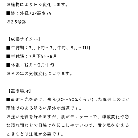
※植物により日々変化します。
■鉢：外径72×高さ74
※2.5号鉢
【成長サイクル】
■生育期：3月下旬〜7月中旬、9月〜11月
■半休眠：7月下旬〜8月
■休眠：12月〜3月中旬
※その年の気候変化によります。
【置き場所】
■直射日光を避け、遮光(30〜40%くらい)した風通しのよい
雨除けのある明るい屋外が最適です。
※強い光線を好みますが、肌がデリケートで、環境変化や急
な晴れ間などで日焼けを起こしやすいので、置き場を変える
ときなどは注意が必要です。