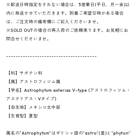
※配送日時指定をされない場合は、5営業日(平日、月〜金)以
内に発送させていただきます。到着ご希望日時がある場合
は、ご注文時の備考欄にご記入くださいませ。
※SOLD OUTの場合の再入荷のご依頼承ります。お気軽にお
問合せくださいませ。
--------------------------------------
【科】サボテン科
【属】アストロフィツム属
【学名】Astrophytum asterias V-type (アストロフィツム・
アステリアス・Vタイプ)
【自生地】メキシコ北中部
【生育型】夏型
属名の"Astrophytum"はギリシャ語の"astro"(星)と"phyton"