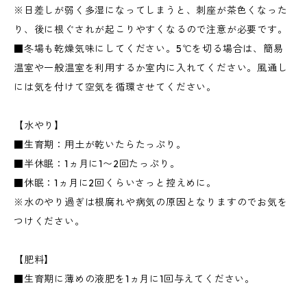
※日差しが弱く多湿になってしまうと、刺座が茶色くなった
り、後に根ぐされが起こりやすくなるので注意が必要です。
■冬場も乾燥気味にしてください。5℃を切る場合は、簡易
温室や一般温室を利用するか室内に入れてください。風通し
には気を付けて空気を循環させてください。
【水やり】
■生育期：用土が乾いたらたっぷり。
■半休眠：1ヵ月に1〜2回たっぷり。
■休眠：1ヵ月に2回くらいさっと控えめに。
※水のやり過ぎは根腐れや病気の原因となりますのでお気を
つけください。
【肥料】
■生育期に薄めの液肥を1ヵ月に1回与えてください。