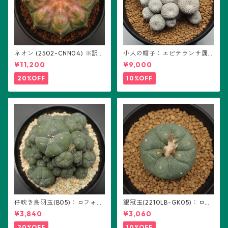
ネオン (2502-CNN04) ※訳あ
小人の帽子：エピテランサ属
り：ギムノカリキウム属 ※実
(B01)
¥11,200
¥9,000
生
20%OFF
10%OFF
仔吹き烏羽玉(B05)：ロフォフ
銀冠玉(2210LB-GK05)：ロフ
ォラ属
ォフォラ属 ※実生
¥3,840
¥3,060
20%OFF
10%OFF