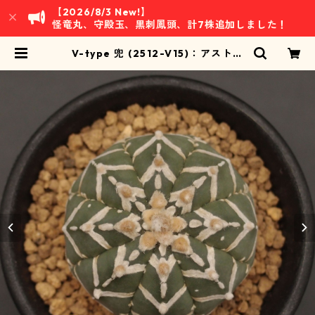
【2026/8/3 New!】
怪竜丸、守殿玉、黒刺鳳頭、計7株追加しました！
V-type 兜 (2512-V15)：アストロ
フィツム属 ※実生 | 万緑 BAN RYO
KU