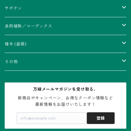
サボテン
アストロフィツム属
多肉植物／コーデックス
瑠璃兜錦、兜丸錦
アリオカルプス属
アカベ属
植木 (盆栽)
V-type兜
ウィギンシア属
アロエ属
ムクロジ科：カエデ属
その他
大疣兜
エキノカクタス属
ガステリア属
ニレ科：ケヤキ属
鉢
万緑メールマガジンを受け取る。
大疣瑠璃兜
エキノケレウス属
コノフィツム属
水石・景石
新商品やキャンペーン、お得なクーポン情報など

最新情報をお届けいたします！
亀甲兜
エキノプシス属
センナ属
登録
赤花兜