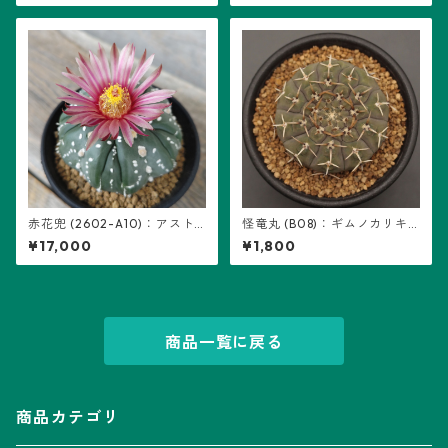
赤花兜 (2602-A10)：アスト
怪竜丸 (B08)：ギムノカリキ
ロフィツム属 ※実生、五稜+複
ウム属 ※実生
¥17,000
¥1,800
稜あり
商品一覧に戻る
商品カテゴリ