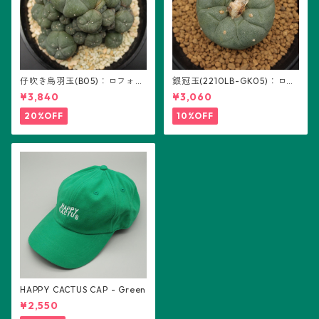
仔吹き烏羽玉(B05)：ロフォフ
銀冠玉(2210LB-GK05)：ロフ
ォラ属
ォフォラ属 ※実生
¥3,840
¥3,060
20%OFF
10%OFF
HAPPY CACTUS CAP - Green
¥2,550