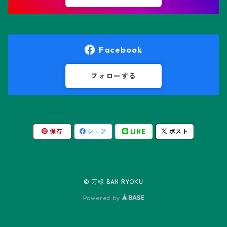
オレオケレウス属
プセウドリトス属
オロヤ属
ペラルゴニウム属
Facebook
ギムノカクタス属
ボスウェリア属
フォローする
ギムノカリキウム属
モンソニア属
保存
シェア
LINE
ポスト
friedrichii LB 2178
キリンドロオプンチア属
ユーフォルビア属
friedrichii VoS 12-1241
オールド・オベサ
ケレウス属
リトープス属
© 万緑 BAN RYOKU
friedrichii VoS 01-014/a
ノーマル・オベサ
Powered by
コピアポア属
Black Widow