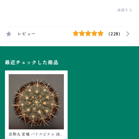
通報する
レビュー
(228)
最近チェックした商品
武勲丸 変種 バリスピナム (B0
1)：ギムノカリキウム属 ※実