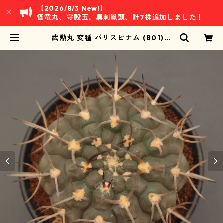
【2026/8/3 New!】
怪竜丸、守殿玉、黒刺鳳頭、計7株追加しました！
武勲丸 変種 バリスピナム (B01)：
ギムノカリキウム属 ※実生 | 万緑 B
AN RYOKU