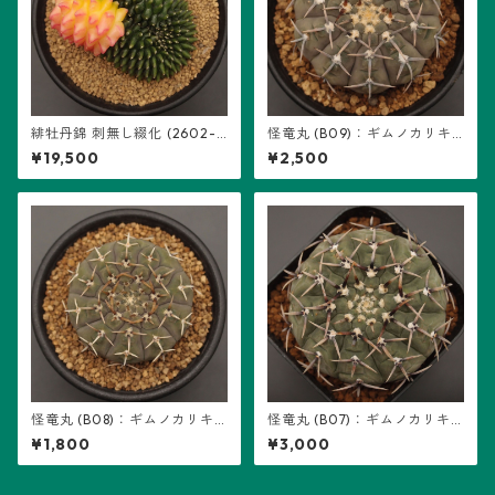
緋牡丹錦 刺無し綴化 (2602-H
怪竜丸 (B09)：ギムノカリキ
B01)：ギムノカリキウム属 ※
ウム属 ※実生
¥19,500
¥2,500
実生
怪竜丸 (B08)：ギムノカリキ
怪竜丸 (B07)：ギムノカリキ
ウム属 ※実生
ウム属 ※実生
¥1,800
¥3,000