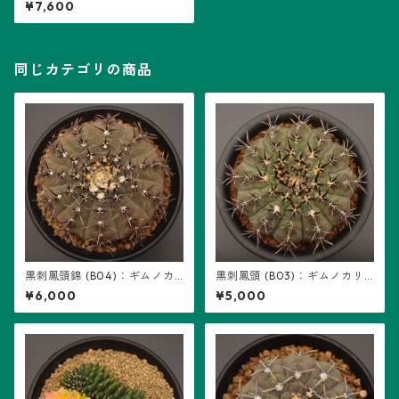
¥7,600
生
同じカテゴリの商品
黒刺鳳頭錦 (B04)：ギムノカ
黒刺鳳頭 (B03)：ギムノカリ
リキウム属 ※実生、地味斑
キウム属 ※実生
¥6,000
¥5,000