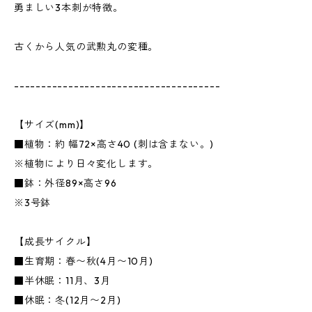
勇ましい3本刺が特徴。
古くから人気の武勲丸の変種。
--------------------------------------
【サイズ(mm)】
■植物：約 幅72×高さ40 (刺は含まない。)
※植物により日々変化します。
■鉢：外径89×高さ96
※3号鉢
【成長サイクル】
■生育期：春〜秋(4月〜10月)
■半休眠：11月、3月
■休眠：冬(12月〜2月)