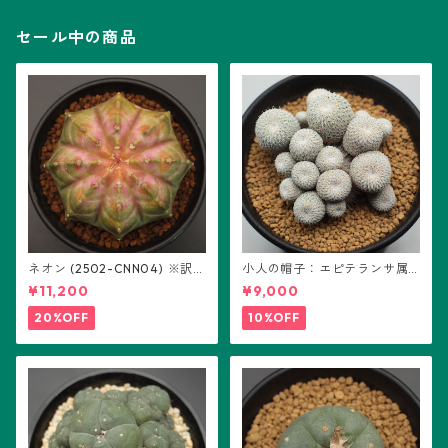
セール中の商品
ネオン (2502-CNN04) ※訳あ
小人の帽子：エピテランサ属
り：ギムノカリキウム属 ※実
(B01)
¥11,200
¥9,000
生
20%OFF
10%OFF