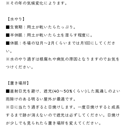
※その年の気候変化によります。
【水やり】
■生育期：用土が乾いたらたっぷり。
■半休眠：用土が乾いたら土を湿らす程度に。
■休眠：冬場の12月〜2月くらいまでは月1回にしてくださ
い。
※水のやり過ぎは根腐れや病気の原因となりますのでお気を
つけください。
【置き場所】
■直射日光を避け、遮光(40〜50%くらい)した風通しのよい
雨除けのある明るい屋外が最適です。
※日に当たり過ぎると日焼けします。一度日焼けすると成長
するまで跡が消えないので遮光は必ずしてください。日焼け
が少しでも見られたら置き場所を変えてください。