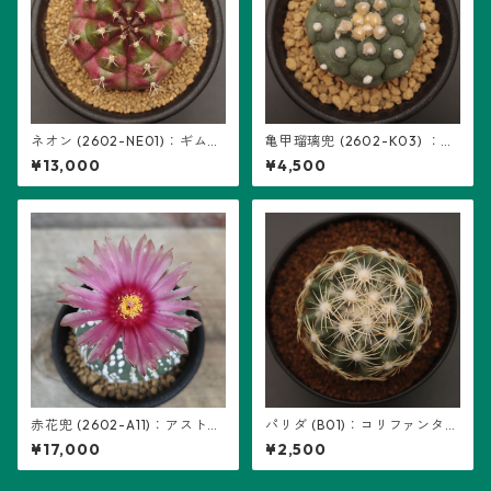
ネオン (2602-NE01)：ギムノ
亀甲瑠璃兜 (2602-K03) ：ア
カリキウム属 ※実生
ストロフィツム属 ※実生
¥13,000
¥4,500
赤花兜 (2602-A11)：アストロ
パリダ (B01)：コリファンタ属
フィツム属 ※実生、五稜+複稜
※実生
¥17,000
¥2,500
あり