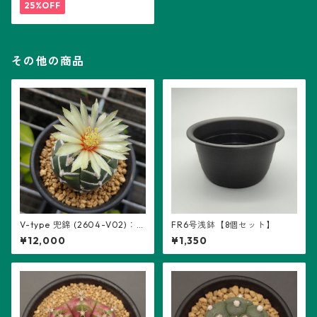
25%OFF
その他の商品
V-type 兜錦 (2604-V02)：
FR6号浅鉢【8個セット】
アストロフィツム属 ※実生
¥12,000
¥1,350