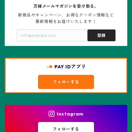
万緑メールマガジンを受け取る。
大疣瑠璃兜
エキノケレウス属
コノフィツム属
水石・景石
新商品やキャンペーン、お得なクーポン情報など

最新情報をお届けいたします！
亀甲兜
エキノプシス属
センナ属
登録
赤花兜
エスコバリア属
チレコドン属
リザード・スキン兜
PAY IDアプリ
エスポストア属
ドルステニア属
綴化、モンスト兜
フォローする
エピテランサエ属
ハオルチア属
花園兜
エリオシケ属
パキポディウム属
ヒトデ兜(★Star Shape)
Instagram
オブレゴニア属
フェネストラリア属
鸞鳳玉
フォローする