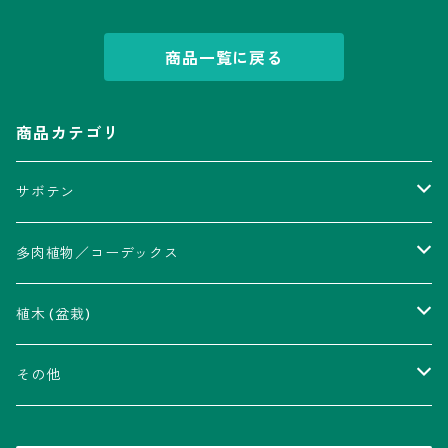
商品一覧に戻る
商品カテゴリ
サボテン
アストロフィツム属
多肉植物／コーデックス
瑠璃兜錦、兜丸錦
アリオカルプス属
アカベ属
植木 (盆栽)
V-type兜
ウィギンシア属
アロエ属
ムクロジ科：カエデ属
その他
大疣兜
エキノカクタス属
ガステリア属
ニレ科：ケヤキ属
鉢