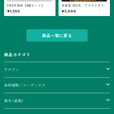
FR6号浅鉢【8個セット】
武者影 (B03)：テロカクタス
属 ※実生
¥1,350
¥3,000
商品一覧に戻る
商品カテゴリ
サボテン
アストロフィツム属
多肉植物／コーデックス
瑠璃兜錦、兜丸錦
アリオカルプス属
アカベ属
植木 (盆栽)