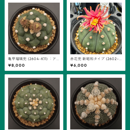
亀甲瑠璃兜 (2604-K11) ：ア
赤花兜 新昭和タイプ (2602-A
ストロフィツム属 ※実生
04)：アストロフィツム属 ※
¥8,000
¥6,000
実生