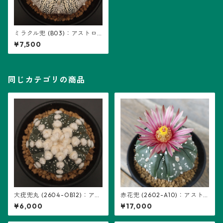
ミラクル兜 (B03)：アストロ
フィツム属 ※実生
¥7,500
同じカテゴリの商品
大疣兜丸 (2604-OB12)：アス
赤花兜 (2602-A10)：アスト
トロフィツム属 ※実生
ロフィツム属 ※実生、五稜+複
¥6,000
¥17,000
稜あり