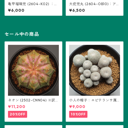
亀甲瑠璃兜 (2604-K02) ：ア
大疣兜丸 (2604-OB10)：アス
ストロフィツム属 ※実生
トロフィツム属 ※実生
¥6,000
¥6,500
セール中の商品
ネオン (2502-CNN04) ※訳あ
小人の帽子：エピテランサ属
り：ギムノカリキウム属 ※実
(B01)
¥11,200
¥9,000
生
20%OFF
10%OFF