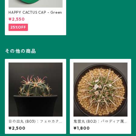
HAPPY CACTUS CAP - Green
¥2,550
25%OFF
その他の商品
日の出丸 (B03)：フェロカク
鬼雲丸 (B02)：パロディア属
タス属 ※実生
※実生
¥2,500
¥1,800