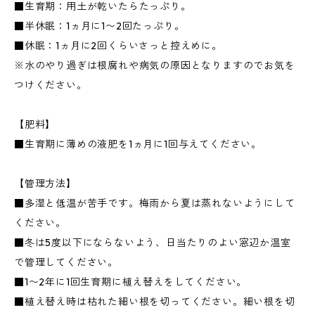
■生育期：用土が乾いたらたっぷり。
■半休眠：1ヵ月に1〜2回たっぷり。
■休眠：1ヵ月に2回くらいさっと控えめに。
※水のやり過ぎは根腐れや病気の原因となりますのでお気を
つけください。
【肥料】
■生育期に薄めの液肥を1ヵ月に1回与えてください。
【管理方法】
■多湿と低温が苦手です。梅雨から夏は蒸れないようにして
ください。
■冬は5度以下にならないよう、日当たりのよい窓辺か温室
で管理してください。
■1〜2年に1回生育期に植え替えをしてください。
■植え替え時は枯れた細い根を切ってください。細い根を切