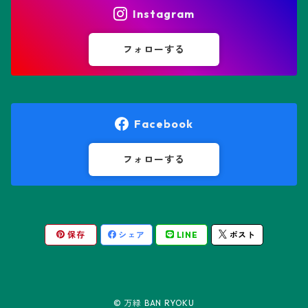
ヒトデ兜(★Star Shape)
Instagram
オブレゴニア属
フェネストラリア属
鸞鳳玉
フォローする
オレオケレウス属
プセウドリトス属
オロヤ属
ペラルゴニウム属
Facebook
ギムノカクタス属
ボスウェリア属
フォローする
ギムノカリキウム属
モンソニア属
保存
シェア
LINE
ポスト
friedrichii LB 2178
キリンドロオプンチア属
ユーフォルビア属
friedrichii VoS 12-1241
オールド・オベサ
ケレウス属
リトープス属
© 万緑 BAN RYOKU