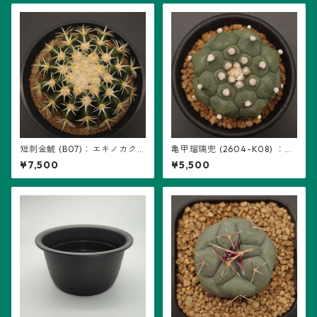
短刺金鯱 (B07)：エキノカク
亀甲瑠璃兜 (2604-K08) ：ア
タス属 ※実生
ストロフィツム属 ※実生
¥7,500
¥5,500