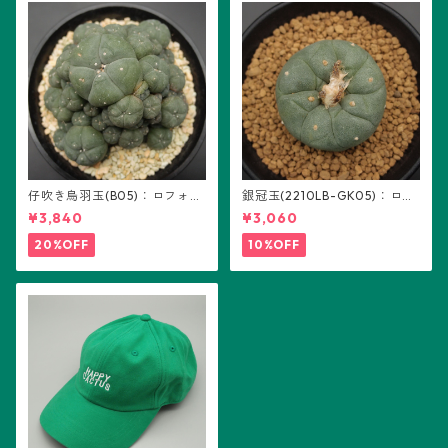
仔吹き烏羽玉(B05)：ロフォフ
銀冠玉(2210LB-GK05)：ロフ
ォラ属
ォフォラ属 ※実生
¥3,840
¥3,060
20%OFF
10%OFF