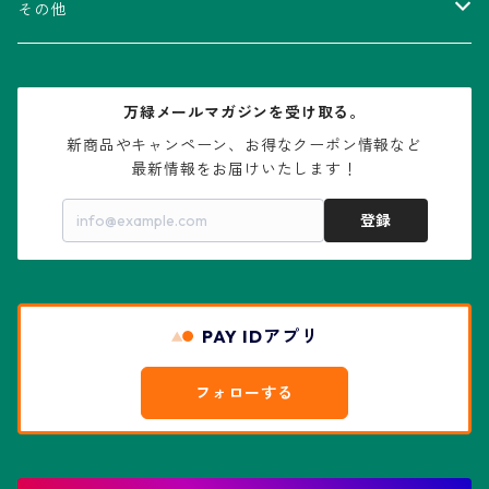
V-type兜
ウィギンシア属
アロエ属
ムクロジ科：カエデ属
その他
大疣兜
エキノカクタス属
ガステリア属
ニレ科：ケヤキ属
鉢
万緑メールマガジンを受け取る。
大疣瑠璃兜
エキノケレウス属
コノフィツム属
水石・景石
新商品やキャンペーン、お得なクーポン情報など

最新情報をお届けいたします！
亀甲兜
エキノプシス属
センナ属
登録
赤花兜
エスコバリア属
チレコドン属
リザード・スキン兜
PAY IDアプリ
エスポストア属
ドルステニア属
綴化、モンスト兜
フォローする
エピテランサエ属
ハオルチア属
花園兜
エリオシケ属
パキポディウム属