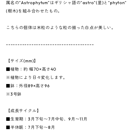
属名の"Astrophytum"はギリシャ語の"astro"(星)と"phyton"
(樹木)を組み合わせたもの。
こちらの個体は米粒のような粒の揃った白点が美しい。
--------------------------------------
【サイズ(mm)】
■植物：約 幅70×高さ40
※植物により日々変化します。
■鉢：外径89×高さ96
※3号鉢
【成長サイクル】
■生育期：3月下旬〜7月中旬、9月〜11月
■半休眠：7月下旬〜8月