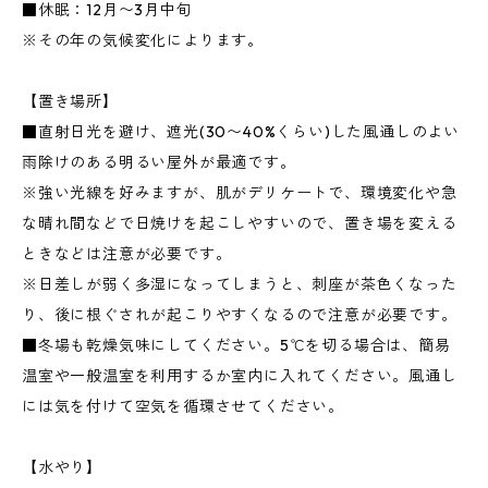
■休眠：12月〜3月中旬
※その年の気候変化によります。
【置き場所】
■直射日光を避け、遮光(30〜40%くらい)した風通しのよい
雨除けのある明るい屋外が最適です。
※強い光線を好みますが、肌がデリケートで、環境変化や急
な晴れ間などで日焼けを起こしやすいので、置き場を変える
ときなどは注意が必要です。
※日差しが弱く多湿になってしまうと、刺座が茶色くなった
り、後に根ぐされが起こりやすくなるので注意が必要です。
■冬場も乾燥気味にしてください。5℃を切る場合は、簡易
温室や一般温室を利用するか室内に入れてください。風通し
には気を付けて空気を循環させてください。
【水やり】