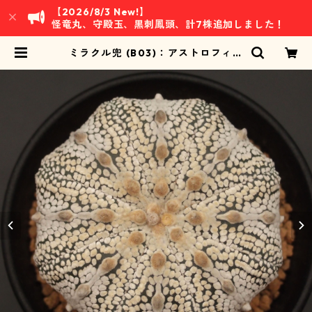
【2026/8/3 New!】
怪竜丸、守殿玉、黒刺鳳頭、計7株追加しました！
ミラクル兜 (B03)：アストロフィツ
ム属 ※実生 | 万緑 BAN RYOKU