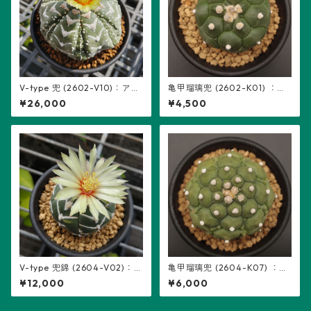
V-type 兜 (2602-V10)：アス
亀甲瑠璃兜 (2602-K01) ：ア
トロフィツム属 ※実生、7稜
ストロフィツム属 ※実生
¥26,000
¥4,500
(リザードスキンの複稜有り)
V-type 兜錦 (2604-V02)：
亀甲瑠璃兜 (2604-K07) ：ア
アストロフィツム属 ※実生
ストロフィツム属 ※実生
¥12,000
¥6,000