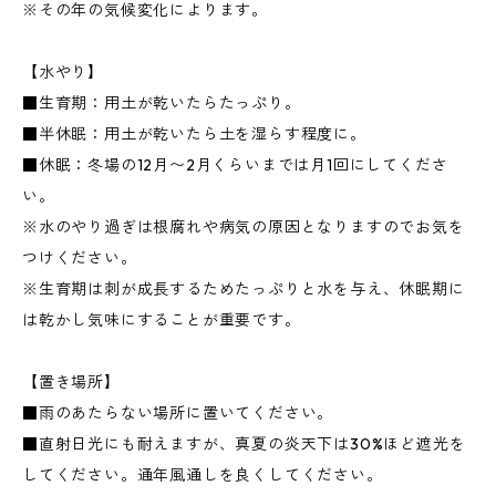
※その年の気候変化によります。
【水やり】
■生育期：用土が乾いたらたっぷり。
■半休眠：用土が乾いたら土を湿らす程度に。
■休眠：冬場の12月〜2月くらいまでは月1回にしてくださ
い。
※水のやり過ぎは根腐れや病気の原因となりますのでお気を
つけください。
※生育期は刺が成長するためたっぷりと水を与え、休眠期に
は乾かし気味にすることが重要です。
【置き場所】
■雨のあたらない場所に置いてください。
■直射日光にも耐えますが、真夏の炎天下は30%ほど遮光を
してください。通年風通しを良くしてください。