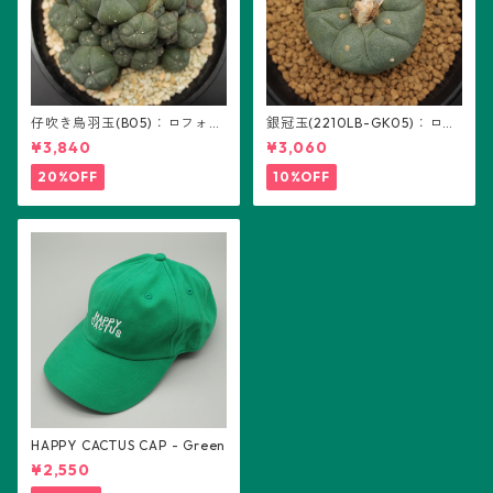
仔吹き烏羽玉(B05)：ロフォフ
銀冠玉(2210LB-GK05)：ロフ
ォラ属
ォフォラ属 ※実生
¥3,840
¥3,060
20%OFF
10%OFF
HAPPY CACTUS CAP - Green
¥2,550