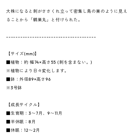
大株になると刺がささくれ立って密集し鳥の巣のように見え
ることから「鶴巣丸」と付けられた。
--------------------------------------
【サイズ(mm)】
■植物：約 幅74×高さ55 (刺を含まない。)
※植物により日々変化します。
■鉢：外径89×高さ96
※3号鉢
【成長サイクル】
■生育期：3〜7月、9〜11月
■半休眠：8月
■休眠：12〜2月