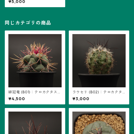
¥5,000
同じカテゴリの商品
緋冠竜 (B01)：テロカクタス属
ラウセリ (B02)：テロカクタ
※実生
ス属 ※実生
¥4,500
¥3,000