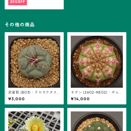
25%OFF
その他の商品
武者影 (B03)：テロカクタス
ネオン (2602-NE02)：ギムノ
属 ※実生
カリキウム属 ※実生
¥3,000
¥14,000