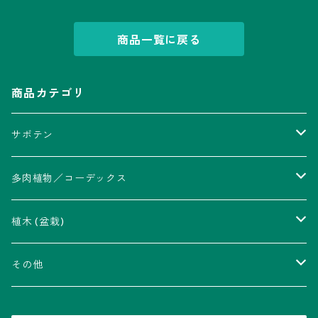
商品一覧に戻る
商品カテゴリ
サボテン
アストロフィツム属
多肉植物／コーデックス
瑠璃兜錦、兜丸錦
アリオカルプス属
アカベ属
植木 (盆栽)
V-type兜
ウィギンシア属
アロエ属
ムクロジ科：カエデ属
その他
大疣兜
エキノカクタス属
ガステリア属
ニレ科：ケヤキ属
鉢