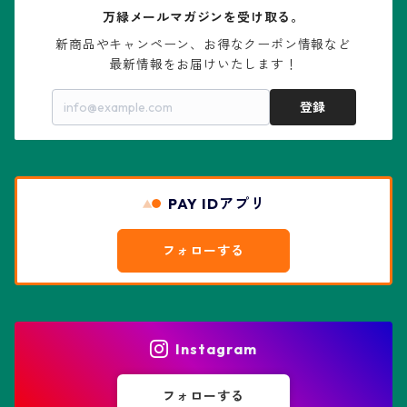
万緑メールマガジンを受け取る。
大疣瑠璃兜
エキノケレウス属
コノフィツム属
水石・景石
新商品やキャンペーン、お得なクーポン情報など

最新情報をお届けいたします！
亀甲兜
エキノプシス属
センナ属
登録
赤花兜
エスコバリア属
チレコドン属
リザード・スキン兜
PAY IDアプリ
エスポストア属
ドルステニア属
綴化、モンスト兜
フォローする
エピテランサエ属
ハオルチア属
花園兜
エリオシケ属
パキポディウム属
ヒトデ兜(★Star Shape)
Instagram
オブレゴニア属
フェネストラリア属
鸞鳳玉
フォローする