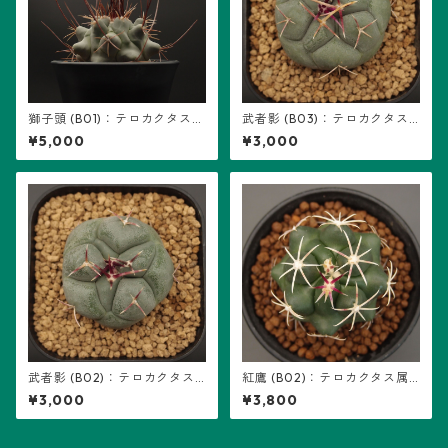
獅子頭 (B01)：テロカクタス属
武者影 (B03)：テロカクタス
※実生
属 ※実生
¥5,000
¥3,000
武者影 (B02)：テロカクタス
紅鷹 (B02)：テロカクタス属
属 ※実生
※実生
¥3,000
¥3,800