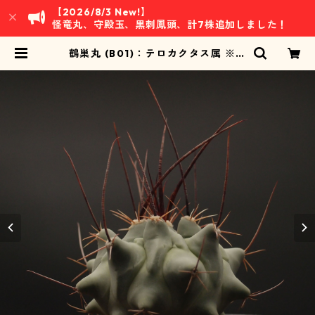
【2026/8/3 New!】
怪竜丸、守殿玉、黒刺鳳頭、計7株追加しました！
鶴巣丸 (B01)：テロカクタス属 ※実
生 | 万緑 BAN RYOKU