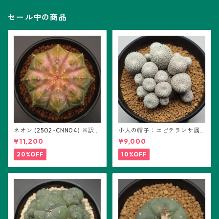
セール中の商品
ネオン (2502-CNN04) ※訳あ
小人の帽子：エピテランサ属
り：ギムノカリキウム属 ※実
(B01)
¥11,200
¥9,000
生
20%OFF
10%OFF