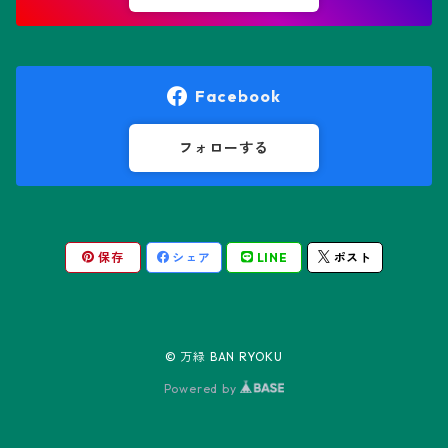
オレオケレウス属
プセウドリトス属
オロヤ属
ペラルゴニウム属
Facebook
ギムノカクタス属
ボスウェリア属
フォローする
ギムノカリキウム属
モンソニア属
保存
シェア
LINE
ポスト
friedrichii LB 2178
キリンドロオプンチア属
ユーフォルビア属
friedrichii VoS 12-1241
オールド・オベサ
ケレウス属
リトープス属
© 万緑 BAN RYOKU
friedrichii VoS 01-014/a
ノーマル・オベサ
Powered by
コピアポア属
Black Widow