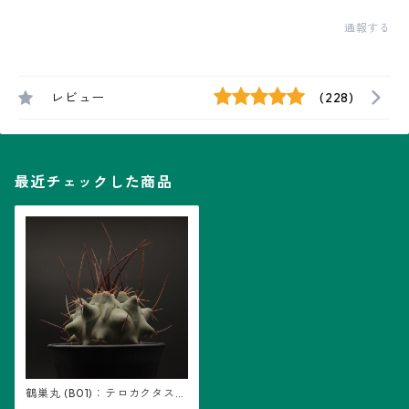
通報する
レビュー
(228)
最近チェックした商品
鶴巣丸 (B01)：テロカクタス属
※実生