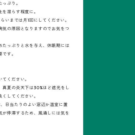
たっぷり。
土を湿らす程度に。
くらいまでは月1回にしてください。
病気の原因となりますのでお気をつ
めたっぷりと水を与え、休眠期には
要です。
いてください。
、真夏の炎天下は30%ほど遮光をし
良くしてください。
は、日当たりのよい窓辺か温室に置
気が停滞するため、風通しには気を