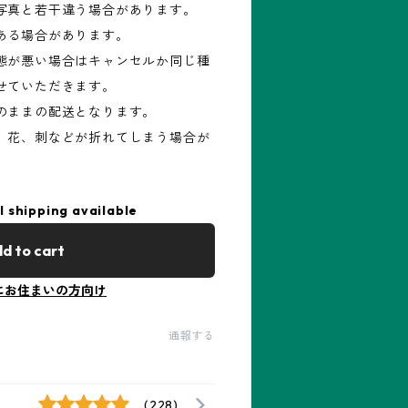
写真と若干違う場合があります。
ある場合があります。
態が悪い場合はキャンセルか同じ種
せていただきます。
のままの配送となります。
、花、刺などが折れてしまう場合が
l shipping available
d to cart
にお住まいの方向け
通報する
(228)