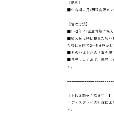
【肥料】
■生育期に月1回程度薄め
【管理方法】
■1〜2年に1回生育期に植
■植え替え時は枯れた細い
た後は日陰で2〜3日乾か
■その他は上記の「置き場
■日光によくあて、風通し
す。
-----------------------
【下記お読みください。】
※ディスプレイの相違によ
す。