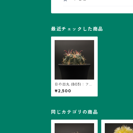
最近チェックした商品
日の出丸 (B03)：フェ
ロカクタス属 ※実生
¥2,500
同じカテゴリの商品