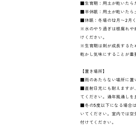
■生育期：用土が乾いたら
■半休眠：用土が乾いたら
■休眠：冬場の12月〜2月
※水のやり過ぎは根腐れや
けください。
※生育期は刺が成長するた
乾かし気味にすることが重
【置き場所】
■雨のあたらない場所に置
■直射日光にも耐えますが
てください。通年風通しを
■冬の5度以下になる場合
いてください。室内では空
付けてください。