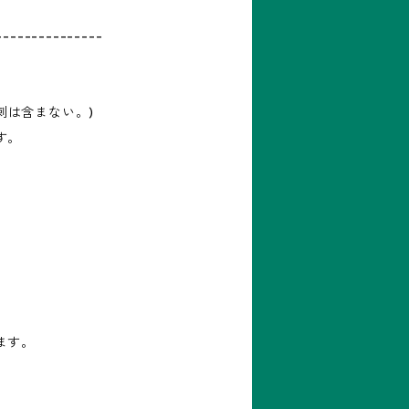
---------------
(刺は含まない。)
す。
月
ます。