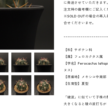
に発送させていただきます
注文時の備考欄にご記入く
※SOLD OUTの場合の
合せくださいませ。
-----------------------
【科】サボテン科
【属】フェロカクタス属
【学名】Ferocactus la
ヌス)
【原産地】メキシコ中南部
【生育型】夏型
「綾波」に似ていて子株の
大きくなると稜の波打ちが