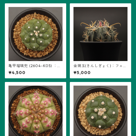
亀甲瑠璃兜 (2604-K05) ：ア
金鵄玉(きんしぎょく)：フェロ
ストロフィツム属 ※実生
カクタス属 (B07) ※実生
¥4,500
¥5,000