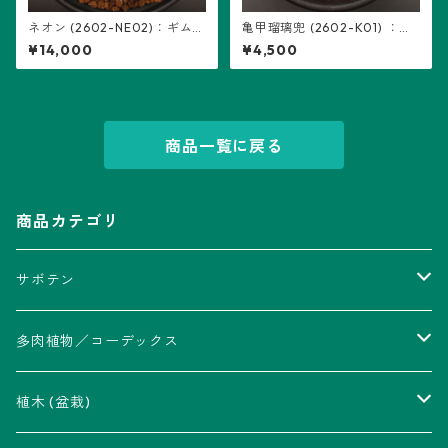
ネオン (2602-NE02)：ギムノ
亀甲瑠璃兜 (2602-K01) ：ア
カリキウム属 ※実生
ストロフィツム属 ※実生
¥14,000
¥4,500
商品一覧に戻る
商品カテゴリ
サボテン
アストロフィツム属
多肉植物／コーデックス
瑠璃兜錦、兜丸錦
アリオカルプス属
アカベ属
植木 (盆栽)