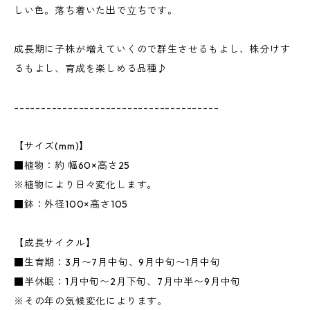
しい色。落ち着いた出で立ちです。
成長期に子株が増えていくので群生させるもよし、株分けす
るもよし、育成を楽しめる品種♪
--------------------------------------
【サイズ(mm)】
■植物：約 幅60×高さ25
※植物により日々変化します。
■鉢：外径100×高さ105
【成長サイクル】
■生育期：3月〜7月中旬、9月中旬〜1月中旬
■半休眠：1月中旬〜2月下旬、7月中半〜9月中旬
※その年の気候変化によります。