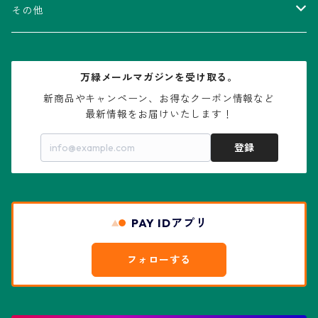
V-type兜
ウィギンシア属
アロエ属
ムクロジ科：カエデ属
その他
大疣兜
エキノカクタス属
ガステリア属
ニレ科：ケヤキ属
鉢
万緑メールマガジンを受け取る。
大疣瑠璃兜
エキノケレウス属
コノフィツム属
水石・景石
新商品やキャンペーン、お得なクーポン情報など

最新情報をお届けいたします！
亀甲兜
エキノプシス属
センナ属
登録
赤花兜
エスコバリア属
チレコドン属
リザード・スキン兜
PAY IDアプリ
エスポストア属
ドルステニア属
綴化、モンスト兜
フォローする
エピテランサエ属
ハオルチア属
花園兜
エリオシケ属
パキポディウム属