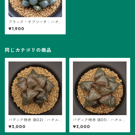
ブラック・オブツーサ：ハオ
ルチア属 (B01)
¥1,900
同じカテゴリの商品
バディア特赤 (B02)：ハオル
バディア特赤 (B01)：ハオルチ
チア属 ※実生
ア属 ※実生
¥3,000
¥3,000