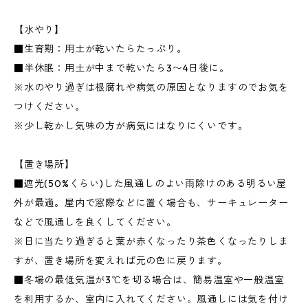
【水やり】
■生育期：用土が乾いたらたっぷり。
■半休眠：用土が中まで乾いたら3〜4日後に。
※水のやり過ぎは根腐れや病気の原因となりますのでお気を
つけください。
※少し乾かし気味の方が病気にはなりにくいです。
【置き場所】
■遮光(50%くらい)した風通しのよい雨除けのある明るい屋
外が最適。屋内で窓際などに置く場合も、サーキュレーター
などで風通しを良くしてください。
※日に当たり過ぎると葉が赤くなったり茶色くなったりしま
すが、置き場所を変えれば元の色に戻ります。
■冬場の最低気温が3℃を切る場合は、簡易温室や一般温室
を利用するか、室内に入れてください。風通しには気を付け