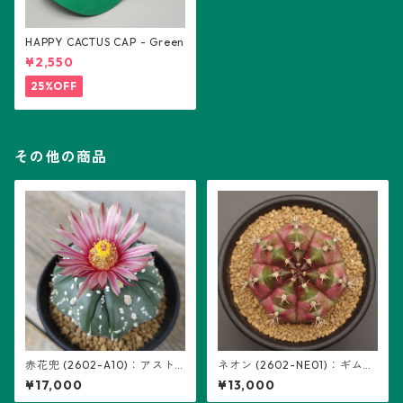
HAPPY CACTUS CAP - Green
¥2,550
25%OFF
その他の商品
赤花兜 (2602-A10)：アスト
ネオン (2602-NE01)：ギムノ
ロフィツム属 ※実生、五稜+複
カリキウム属 ※実生
¥17,000
¥13,000
稜あり