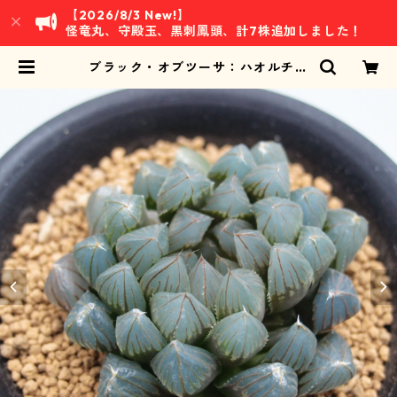
【2026/8/3 New!】
怪竜丸、守殿玉、黒刺鳳頭、計7株追加しました！
ブラック・オブツーサ：ハオルチア
属 (B01) | 万緑 BAN RYOKU