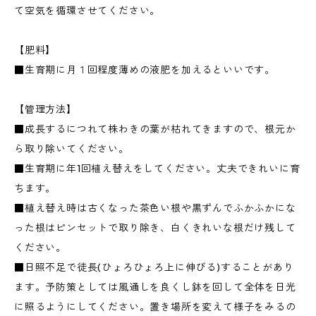
て空気を循環させてください。
【肥料】
■生育期に月１回程度薄めの液肥を加えるといいです。
【管理方法】
■成長するにつれて株わきの葉が枯れてきますので、根元か
ら取り除いてください。
■生育期に年1回植え替えをしてください。丈夫できれいに育
ちます。
■植え替え時は古くなった茶色い根や黒ずんでふかふかにな
った根はピンセットで取り除き、白くきれいな根だけ残して
ください。
■日照不足で徒長(ひょろひょろ上に伸びる)することがあり
ます。予防策としては風通しを良くし鉢を回して全体を日光
に照るようにしてください。置き場所を変えて様子をみるの