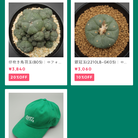
仔吹き烏羽玉(B05)：ロフォフ
銀冠玉(2210LB-GK05)：ロフ
ォラ属
ォフォラ属 ※実生
¥3,840
¥3,060
20%OFF
10%OFF