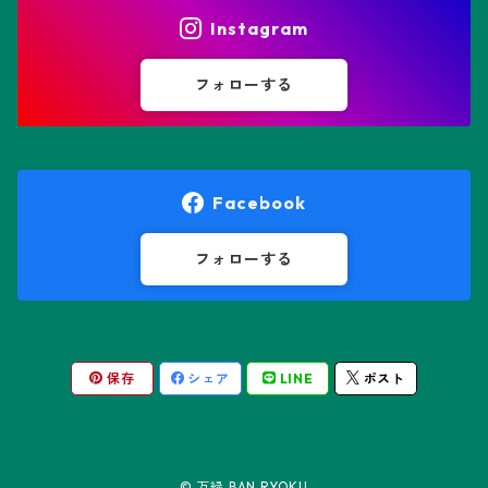
ヒトデ兜(★Star Shape)
Instagram
オブレゴニア属
フェネストラリア属
鸞鳳玉
フォローする
オレオケレウス属
プセウドリトス属
オロヤ属
ペラルゴニウム属
Facebook
ギムノカクタス属
ボスウェリア属
フォローする
ギムノカリキウム属
モンソニア属
保存
シェア
LINE
ポスト
friedrichii LB 2178
キリンドロオプンチア属
ユーフォルビア属
friedrichii VoS 12-1241
オールド・オベサ
ケレウス属
リトープス属
© 万緑 BAN RYOKU