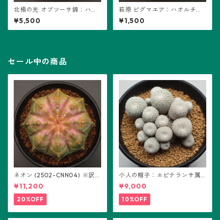
北極の光 オブツーサ錦：ハオ
萩原 ピグマエア：ハオルチア
ルチア属 (B01)
属 (B01)
¥5,500
¥1,500
セール中の商品
ネオン (2502-CNN04) ※訳あ
小人の帽子：エピテランサ属
り：ギムノカリキウム属 ※実
(B01)
¥11,200
¥9,000
生
20%OFF
10%OFF