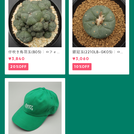
仔吹き烏羽玉(B05)：ロフォフ
銀冠玉(2210LB-GK05)：ロフ
ォラ属
ォフォラ属 ※実生
¥3,840
¥3,060
20%OFF
10%OFF