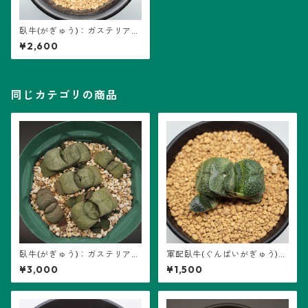
臥牛(がぎゅう)：ガステリア属
(B01)
¥2,600
同じカテゴリの商品
臥牛(がぎゅう)：ガステリア属
軍配臥牛(ぐんばいがぎゅう)：
(B02) ※群生
ガステリア属 (B01)
¥3,000
¥1,500