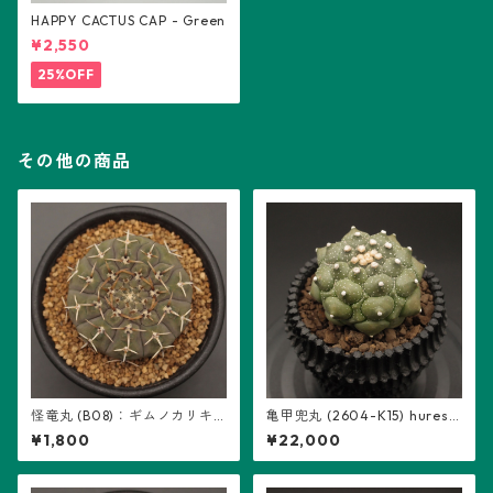
HAPPY CACTUS CAP - Green
¥2,550
25%OFF
その他の商品
怪竜丸 (B08)：ギムノカリキ
亀甲兜丸 (2604-K15) hureso
ウム属 ※実生
m鉢入り：アストロフィツム
¥1,800
¥22,000
属 ※実生