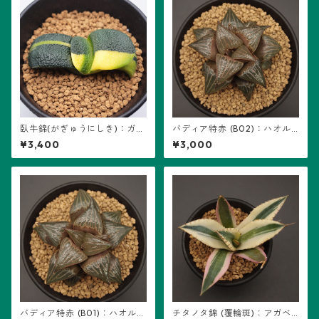
臥牛錦(がぎゅうにしき)：ガス
バディア特赤 (B02)：ハオル
テリア属 (B01)
チア属 ※実生
¥3,400
¥3,000
バディア特赤 (B01)：ハオルチ
チタノタ錦 (覆輪斑)：アガベ