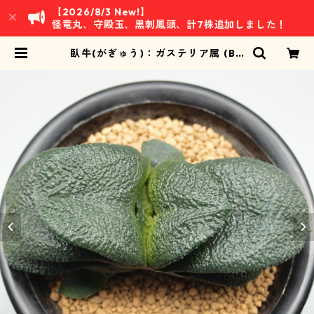
【2026/8/3 New!】
怪竜丸、守殿玉、黒刺鳳頭、計7株追加しました！
臥牛(がぎゅう)：ガステリア属 (B0
1) | 万緑 BAN RYOKU