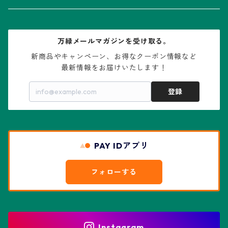
大疣兜
エキノカクタス属
ガステリア属
ニレ科：ケヤキ属
鉢
万緑メールマガジンを受け取る。
大疣瑠璃兜
エキノケレウス属
コノフィツム属
水石・景石
新商品やキャンペーン、お得なクーポン情報など

最新情報をお届けいたします！
亀甲兜
エキノプシス属
センナ属
登録
赤花兜
エスコバリア属
チレコドン属
リザード・スキン兜
PAY IDアプリ
エスポストア属
ドルステニア属
綴化、モンスト兜
フォローする
エピテランサエ属
ハオルチア属
花園兜
エリオシケ属
パキポディウム属
ヒトデ兜(★Star Shape)
Instagram