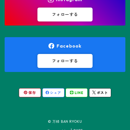
オブレゴニア属
フェネストラリア属
鸞鳳玉
フォローする
オレオケレウス属
プセウドリトス属
オロヤ属
ペラルゴニウム属
Facebook
ギムノカクタス属
ボスウェリア属
フォローする
ギムノカリキウム属
モンソニア属
保存
シェア
LINE
ポスト
friedrichii LB 2178
キリンドロオプンチア属
ユーフォルビア属
friedrichii VoS 12-1241
オールド・オベサ
ケレウス属
リトープス属
© 万緑 BAN RYOKU
friedrichii VoS 01-014/a
ノーマル・オベサ