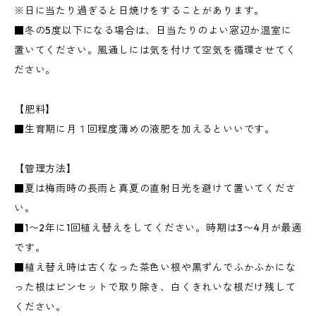
※日に当たり過ぎると日焼けをすることがあります。
■冬の5度以下になる場合は、日当たりのよい窓辺か温室に
置いてください。風通しには気を付けて空気を循環させてく
ださい。
【肥料】
■生育期に月１回程度薄めの液肥を加えるといいです。
【管理方法】
■夏は梅雨時の長雨と真夏の直射日光を避けて置いてくださ
い。
■1〜2年に1回植え替えをしてください。時期は3〜4月が最適
です。
■植え替え時は古くなった茶色い根や黒ずんでふかふかにな
った根はピンセットで取り除き、白くきれいな根だけ残して
ください。