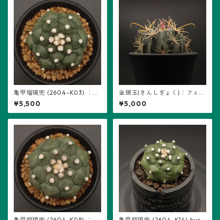
亀甲瑠璃兜 (2604-K03) ：ア
金鵄玉(きんしぎょく)：フェロ
ストロフィツム属 ※実生
カクタス属 (B07) ※実生
¥5,500
¥5,000
亀甲瑠璃兜 (2604-K08) ：ア
亀甲瑠璃兜 (2604-K14) hure