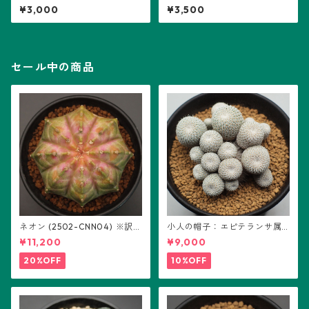
ア属 ※実生
属 (B01)
¥3,000
¥3,500
セール中の商品
ネオン (2502-CNN04) ※訳あ
小人の帽子：エピテランサ属
り：ギムノカリキウム属 ※実
(B01)
¥11,200
¥9,000
生
20%OFF
10%OFF