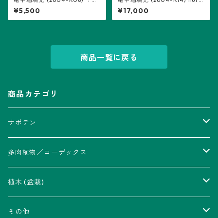
ストロフィツム属 ※実生
som鉢入り：アストロフィツ
¥5,500
¥17,000
ム属 ※実生
商品一覧に戻る
商品カテゴリ
サボテン
アストロフィツム属
多肉植物／コーデックス
瑠璃兜錦、兜丸錦
アリオカルプス属
アカベ属
植木 (盆栽)
V-type兜
ウィギンシア属
アロエ属
ムクロジ科：カエデ属
その他