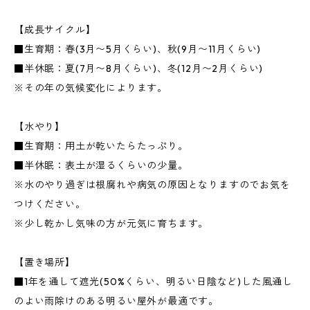
【成長サイクル】
■生育期：春(3月〜5月くらい)、秋(9月〜11月くらい)
■半休眠：夏(7月〜8月くらい)、冬(12月〜2月くらい)
※その年の気候変化によります。
【水やり】
■生育期：用土が乾いたらたっぷり。
■半休眠：表土が湿るくらいの少量。
※水のやり過ぎは根腐れや病気の原因となりますのでお気を
つけください。
※少し乾かし気味の方が元気に育ちます。
【置き場所】
■1年を通して遮光(50%くらい、明るい日陰など)した風通し
のよい雨除けのある明るい屋外が最適です。