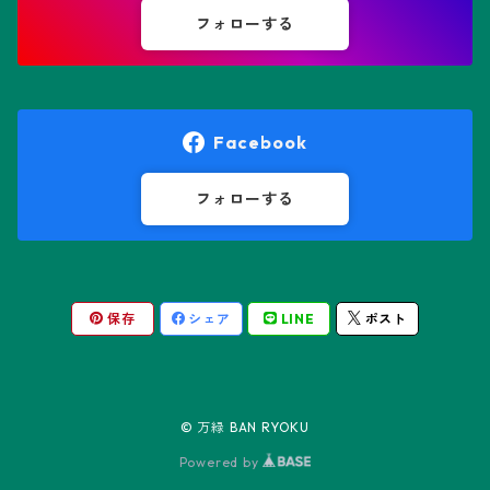
鸞鳳玉
フォローする
オレオケレウス属
プセウドリトス属
オロヤ属
ペラルゴニウム属
Facebook
ギムノカクタス属
ボスウェリア属
フォローする
ギムノカリキウム属
モンソニア属
保存
シェア
LINE
ポスト
friedrichii LB 2178
キリンドロオプンチア属
ユーフォルビア属
friedrichii VoS 12-1241
オールド・オベサ
ケレウス属
リトープス属
© 万緑 BAN RYOKU
friedrichii VoS 01-014/a
ノーマル・オベサ
Powered by
コピアポア属