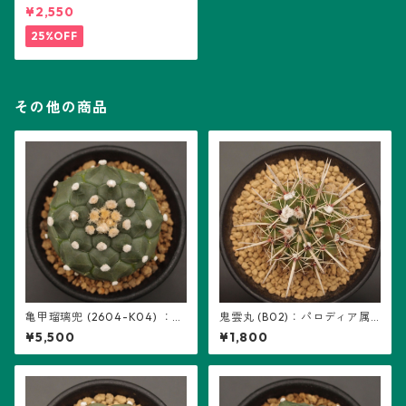
¥2,550
25%OFF
その他の商品
亀甲瑠璃兜 (2604-K04) ：ア
鬼雲丸 (B02)：パロディア属
ストロフィツム属 ※実生
※実生
¥5,500
¥1,800