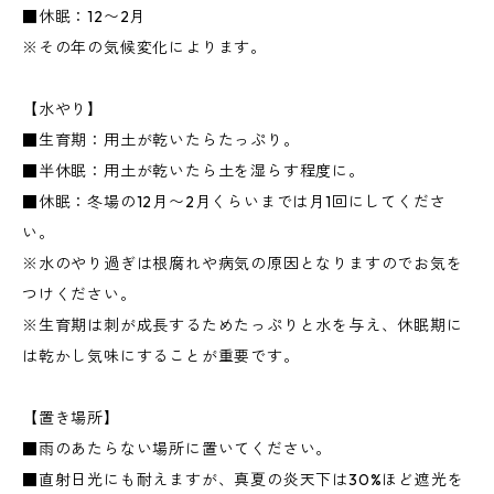
■休眠：12〜2月
※その年の気候変化によります。
【水やり】
■生育期：用土が乾いたらたっぷり。
■半休眠：用土が乾いたら土を湿らす程度に。
■休眠：冬場の12月〜2月くらいまでは月1回にしてくださ
い。
※水のやり過ぎは根腐れや病気の原因となりますのでお気を
つけください。
※生育期は刺が成長するためたっぷりと水を与え、休眠期に
は乾かし気味にすることが重要です。
【置き場所】
■雨のあたらない場所に置いてください。
■直射日光にも耐えますが、真夏の炎天下は30%ほど遮光を