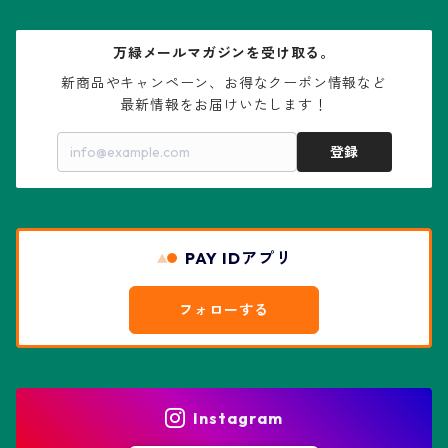
大疣兜
エキノカクタス属
ガステリア属
ニレ科：ケヤキ属
鉢
万緑メールマガジンを受け取る。
大疣瑠璃兜
エキノケレウス属
コノフィツム属
水石・景石
新商品やキャンペーン、お得なクーポン情報など

最新情報をお届けいたします！
亀甲兜
エキノプシス属
センナ属
登録
赤花兜
エスコバリア属
チレコドン属
リザード・スキン兜
PAY IDアプリ
エスポストア属
ドルステニア属
綴化、モンスト兜
フォローする
エピテランサエ属
ハオルチア属
花園兜
エリオシケ属
パキポディウム属
ヒトデ兜(★Star Shape)
Instagram
オブレゴニア属
フェネストラリア属