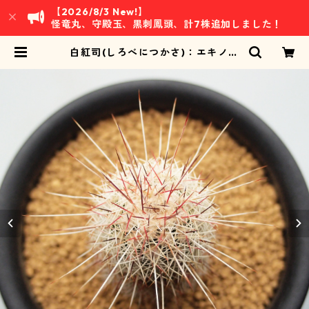
【2026/8/3 New!】
怪竜丸、守殿玉、黒刺鳳頭、計7株追加しました！
白紅司(しろべにつかさ)：エキノケ
レウス属 (B01) | 万緑 BAN RYOKU