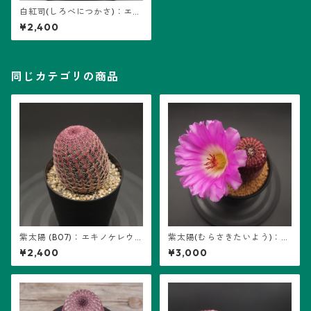
白紅司(しろべにつかさ)：エキ
ノケレウス属 (B01)
¥2,400
同じカテゴリの商品
紫太陽 (B07)：エキノケレウ
紫太陽(むらさきたいよう)：エ
ス属 ※実生
キノケレウス属 (B05) ※実生
¥2,400
¥3,000