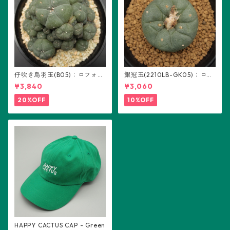
仔吹き烏羽玉(B05)：ロフォフ
銀冠玉(2210LB-GK05)：ロフ
ォラ属
ォフォラ属 ※実生
¥3,840
¥3,060
20%OFF
10%OFF
HAPPY CACTUS CAP - Green