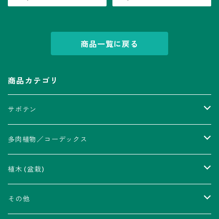
＋台座
商品一覧に戻る
商品カテゴリ
サボテン
アストロフィツム属
多肉植物／コーデックス
瑠璃兜錦、兜丸錦
アリオカルプス属
アカベ属
植木 (盆栽)
V-type兜
ウィギンシア属
アロエ属
ムクロジ科：カエデ属
その他