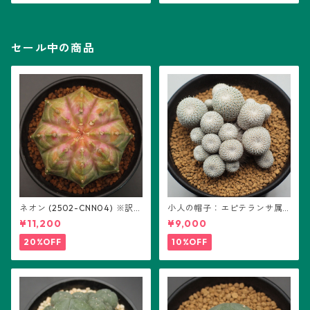
セール中の商品
ネオン (2502-CNN04) ※訳あ
小人の帽子：エピテランサ属
り：ギムノカリキウム属 ※実
(B01)
¥11,200
¥9,000
生
20%OFF
10%OFF