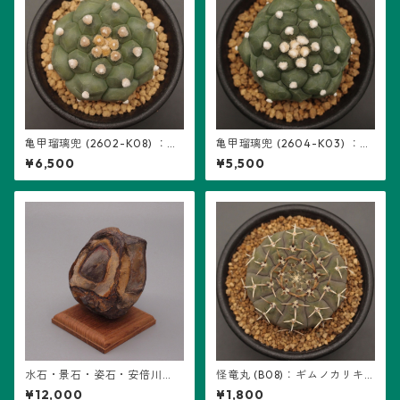
亀甲瑠璃兜 (2602-K08) ：ア
亀甲瑠璃兜 (2604-K03) ：ア
ストロフィツム属 ※実生
ストロフィツム属 ※実生
¥6,500
¥5,500
水石・景石・姿石・安倍川
怪竜丸 (B08)：ギムノカリキ
石・鉄岩石・ウブ石 (B17) ※石
ウム属 ※実生
¥12,000
¥1,800