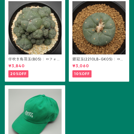
仔吹き烏羽玉(B05)：ロフォフ
銀冠玉(2210LB-GK05)：ロフ
ォラ属
ォフォラ属 ※実生
¥3,840
¥3,060
20%OFF
10%OFF