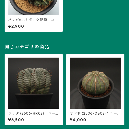
バリダ×ホリダ、交配種：ユー
フォルビア属 (B01) ※雄株
¥2,900
同じカテゴリの商品
ホリダ (2506-HR02)：ユーフ
オベサ (2506-OB08)：ユーフ
ォルビア属
ォルビア属 ※実生、雌株
¥6,500
¥4,000