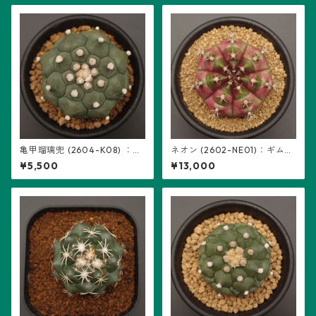
亀甲瑠璃兜 (2604-K08) ：ア
ネオン (2602-NE01)：ギムノ
ストロフィツム属 ※実生
カリキウム属 ※実生
¥5,500
¥13,000