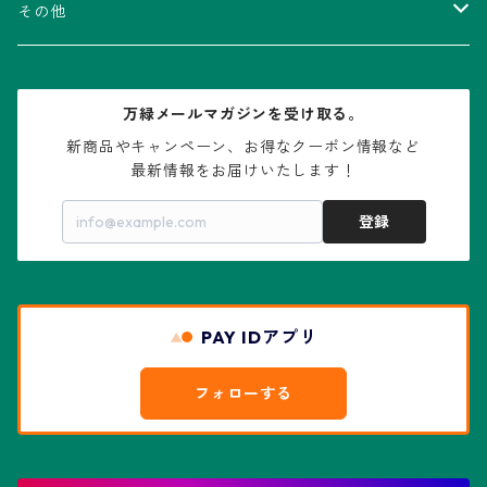
V-type兜
ウィギンシア属
アロエ属
ムクロジ科：カエデ属
その他
大疣兜
エキノカクタス属
ガステリア属
ニレ科：ケヤキ属
鉢
万緑メールマガジンを受け取る。
大疣瑠璃兜
エキノケレウス属
コノフィツム属
水石・景石
新商品やキャンペーン、お得なクーポン情報など

最新情報をお届けいたします！
亀甲兜
エキノプシス属
センナ属
登録
赤花兜
エスコバリア属
チレコドン属
リザード・スキン兜
PAY IDアプリ
エスポストア属
ドルステニア属
綴化、モンスト兜
フォローする
エピテランサエ属
ハオルチア属
花園兜
エリオシケ属
パキポディウム属