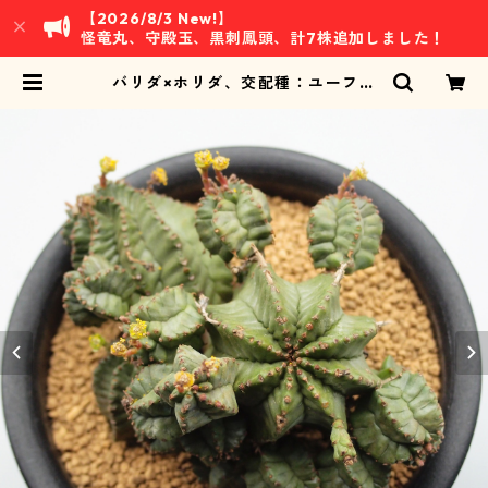
【2026/8/3 New!】
怪竜丸、守殿玉、黒刺鳳頭、計7株追加しました！
バリダ×ホリダ、交配種：ユーフォ
ルビア属 (B01) ※雄株 | 万緑 BAN
RYOKU