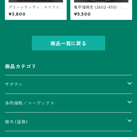
グリーンウッディ：コリファ
亀甲瑠璃兜 (2602-K10) ：ア
ンタ属 (B12)
ストロフィツム属 ※実生
¥3,800
¥5,500
商品一覧に戻る
商品カテゴリ
サボテン
アストロフィツム属
多肉植物／コーデックス
瑠璃兜錦、兜丸錦
アリオカルプス属
アカベ属
植木 (盆栽)