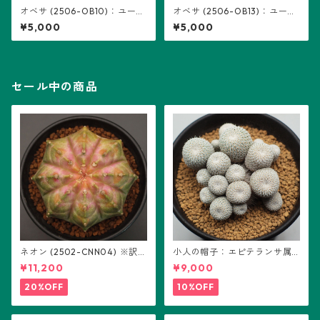
オベサ (2506-OB10)：ユーフ
オベサ (2506-OB13)：ユーフ
ォルビア属 ※実生、雌株
ォルビア属 ※実生、雄株
¥5,000
¥5,000
セール中の商品
ネオン (2502-CNN04) ※訳あ
小人の帽子：エピテランサ属
り：ギムノカリキウム属 ※実
(B01)
¥11,200
¥9,000
生
20%OFF
10%OFF