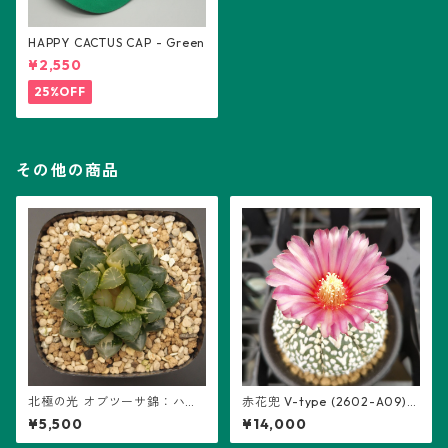
HAPPY CACTUS CAP - Green
¥2,550
25%OFF
その他の商品
北極の光 オブツーサ錦：ハオ
赤花兜 V-type (2602-A09)：
ルチア属 (B01)
アストロフィツム属 ※実生
¥5,500
¥14,000