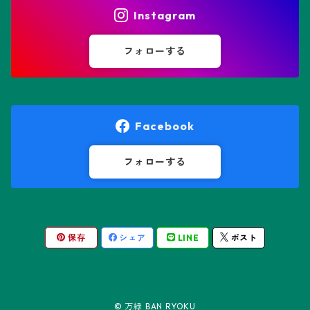
ヒトデ兜(★Star Shape)
Instagram
オブレゴニア属
フェネストラリア属
鸞鳳玉
フォローする
オレオケレウス属
プセウドリトス属
オロヤ属
ペラルゴニウム属
Facebook
ギムノカクタス属
ボスウェリア属
フォローする
ギムノカリキウム属
モンソニア属
保存
シェア
LINE
ポスト
friedrichii LB 2178
キリンドロオプンチア属
ユーフォルビア属
friedrichii VoS 12-1241
オールド・オベサ
ケレウス属
リトープス属
© 万緑 BAN RYOKU