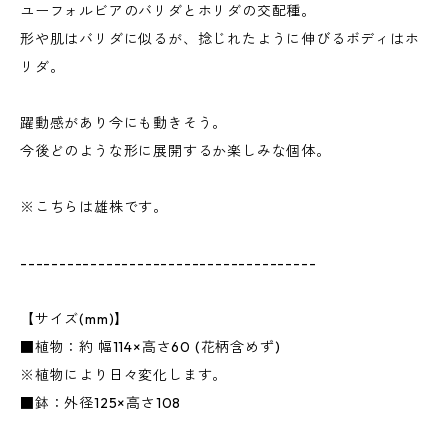
ユーフォルビアのバリダとホリダの交配種。
形や肌はバリダに似るが、捻じれたように伸びるボディはホ
リダ。
躍動感があり今にも動きそう。
今後どのような形に展開するか楽しみな個体。
※こちらは雄株です。
--------------------------------------
【サイズ(mm)】
■植物：約 幅114×高さ60 (花柄含めず)
※植物により日々変化します。
■鉢：外径125×高さ108