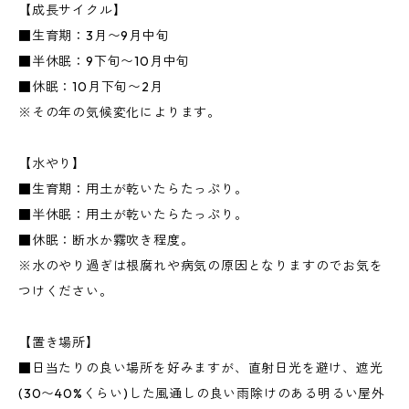
【成長サイクル】
■生育期：3月〜9月中旬
■半休眠：9下旬〜10月中旬
■休眠：10月下旬〜2月
※その年の気候変化によります。
【水やり】
■生育期：用土が乾いたらたっぷり。
■半休眠：用土が乾いたらたっぷり。
■休眠：断水か霧吹き程度。
※水のやり過ぎは根腐れや病気の原因となりますのでお気を
つけください。
【置き場所】
■日当たりの良い場所を好みますが、直射日光を避け、遮光
(30〜40%くらい)した風通しの良い雨除けのある明るい屋外