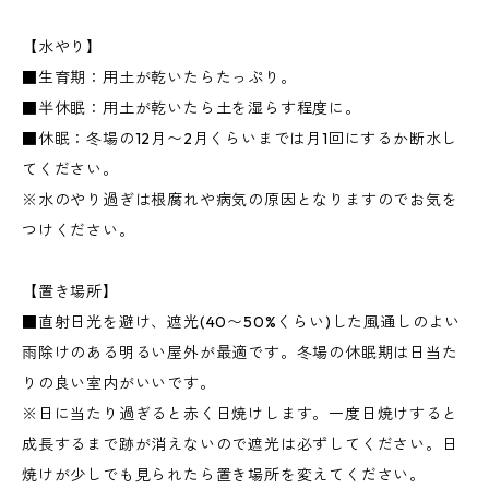
【水やり】
■生育期：用土が乾いたらたっぷり。
■半休眠：用土が乾いたら土を湿らす程度に。
■休眠：冬場の12月〜2月くらいまでは月1回にするか断水し
てください。
※水のやり過ぎは根腐れや病気の原因となりますのでお気を
つけください。
【置き場所】
■直射日光を避け、遮光(40〜50%くらい)した風通しのよい
雨除けのある明るい屋外が最適です。冬場の休眠期は日当た
りの良い室内がいいです。
※日に当たり過ぎると赤く日焼けします。一度日焼けすると
成長するまで跡が消えないので遮光は必ずしてください。日
焼けが少しでも見られたら置き場所を変えてください。