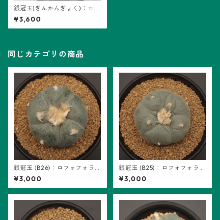
銀冠玉(ぎんかんぎょく)：ロフ
ォフォラ属 (B07)
¥3,600
同じカテゴリの商品
銀冠玉 (B26)：ロフォフォラ属
銀冠玉 (B25)：ロフォフォラ属
※実生
※実生
¥3,000
¥3,000