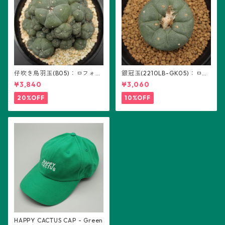
仔吹き烏羽玉(B05)：ロフォフ
銀冠玉(2210LB-GK05)：ロフ
ォラ属
ォフォラ属 ※実生
¥3,840
¥3,060
20%OFF
10%OFF
HAPPY CACTUS CAP - Green