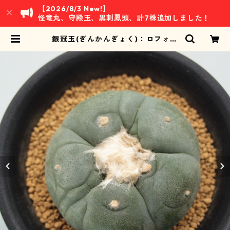
【2026/8/3 New!】
怪竜丸、守殿玉、黒刺鳳頭、計7株追加しました！
銀冠玉(ぎんかんぎょく)：ロフォフ
ォラ属 (B07) | 万緑 BAN RYOKU