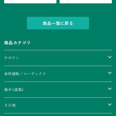
商品一覧に戻る
商品カテゴリ
サボテン
アストロフィツム属
多肉植物／コーデックス
瑠璃兜錦、兜丸錦
アリオカルプス属
アカベ属
植木 (盆栽)
V-type兜
ウィギンシア属
アロエ属
ムクロジ科：カエデ属
その他