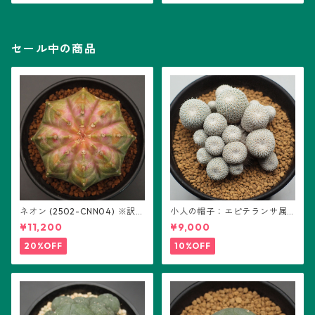
セール中の商品
ネオン (2502-CNN04) ※訳あ
小人の帽子：エピテランサ属
り：ギムノカリキウム属 ※実
(B01)
¥11,200
¥9,000
生
20%OFF
10%OFF