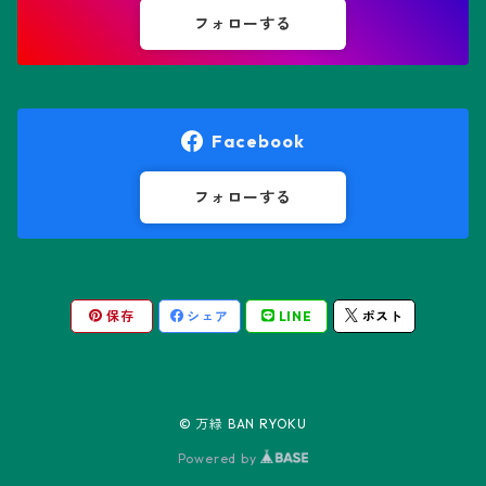
鸞鳳玉
フォローする
オレオケレウス属
プセウドリトス属
オロヤ属
ペラルゴニウム属
Facebook
ギムノカクタス属
ボスウェリア属
フォローする
ギムノカリキウム属
モンソニア属
保存
シェア
LINE
ポスト
friedrichii LB 2178
キリンドロオプンチア属
ユーフォルビア属
friedrichii VoS 12-1241
オールド・オベサ
ケレウス属
リトープス属
© 万緑 BAN RYOKU
friedrichii VoS 01-014/a
ノーマル・オベサ
Powered by
コピアポア属