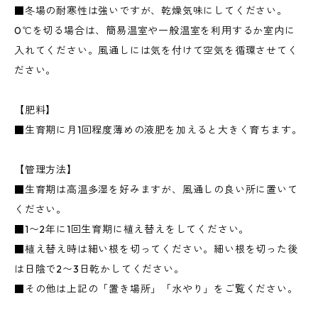
■冬場の耐寒性は強いですが、乾燥気味にしてください。
0℃を切る場合は、簡易温室や一般温室を利用するか室内に
入れてください。風通しには気を付けて空気を循環させてく
ださい。
【肥料】
■生育期に月1回程度薄めの液肥を加えると大きく育ちます。
【管理方法】
■生育期は高温多湿を好みますが、風通しの良い所に置いて
ください。
■1〜2年に1回生育期に植え替えをしてください。
■植え替え時は細い根を切ってください。細い根を切った後
は日陰で2〜3日乾かしてください。
■その他は上記の「置き場所」「水やり」をご覧ください。