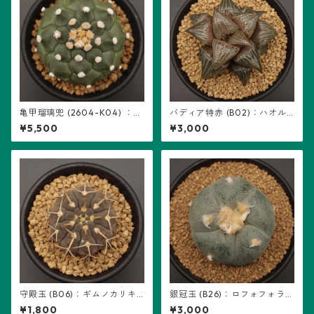
亀甲瑠璃兜 (2604-K04) ：ア
バディア特赤 (B02)：ハオル
ストロフィツム属 ※実生
チア属 ※実生
¥5,500
¥3,000
守殿玉 (B06)：ギムノカリキ
銀冠玉 (B26)：ロフォフォラ属
ウム属 ※実生
※実生
¥1,800
¥3,000