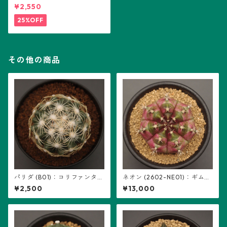
¥2,550
25%OFF
その他の商品
パリダ (B01)：コリファンタ属
ネオン (2602-NE01)：ギムノ
※実生
カリキウム属 ※実生
¥2,500
¥13,000