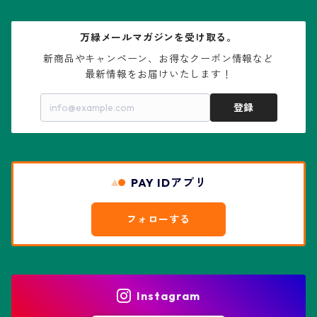
大疣兜
エキノカクタス属
ガステリア属
ニレ科：ケヤキ属
鉢
万緑メールマガジンを受け取る。
大疣瑠璃兜
エキノケレウス属
コノフィツム属
水石・景石
新商品やキャンペーン、お得なクーポン情報など

最新情報をお届けいたします！
亀甲兜
エキノプシス属
センナ属
登録
赤花兜
エスコバリア属
チレコドン属
リザード・スキン兜
PAY IDアプリ
エスポストア属
ドルステニア属
綴化、モンスト兜
フォローする
エピテランサエ属
ハオルチア属
花園兜
エリオシケ属
パキポディウム属
ヒトデ兜(★Star Shape)
Instagram
オブレゴニア属
フェネストラリア属