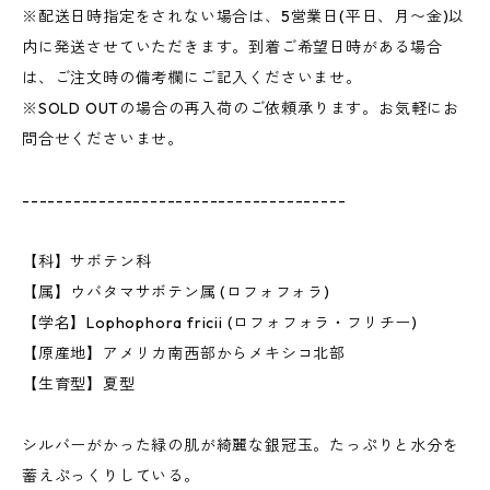
※配送日時指定をされない場合は、5営業日(平日、月〜金)以
内に発送させていただきます。到着ご希望日時がある場合
は、ご注文時の備考欄にご記入くださいませ。
※SOLD OUTの場合の再入荷のご依頼承ります。お気軽にお
問合せくださいませ。
--------------------------------------
【科】サボテン科
【属】ウバタマサボテン属 (ロフォフォラ)
【学名】Lophophora fricii (ロフォフォラ・フリチー)
【原産地】アメリカ南西部からメキシコ北部
【生育型】夏型
シルバーがかった緑の肌が綺麗な銀冠玉。たっぷりと水分を
蓄えぷっくりしている。