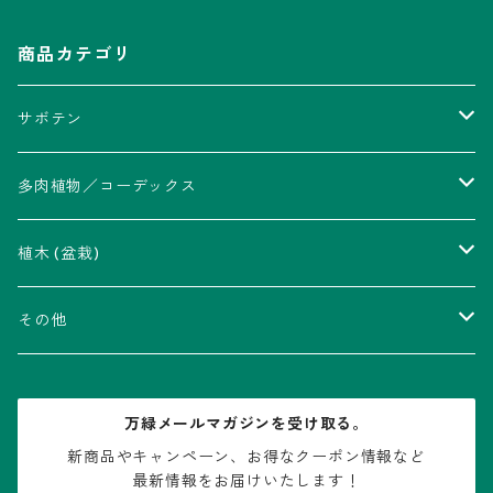
商品カテゴリ
サボテン
アストロフィツム属
多肉植物／コーデックス
瑠璃兜錦、兜丸錦
アリオカルプス属
アカベ属
植木 (盆栽)
V-type兜
ウィギンシア属
アロエ属
ムクロジ科：カエデ属
その他
大疣兜
エキノカクタス属
ガステリア属
ニレ科：ケヤキ属
鉢
万緑メールマガジンを受け取る。
大疣瑠璃兜
エキノケレウス属
コノフィツム属
水石・景石
新商品やキャンペーン、お得なクーポン情報など

最新情報をお届けいたします！