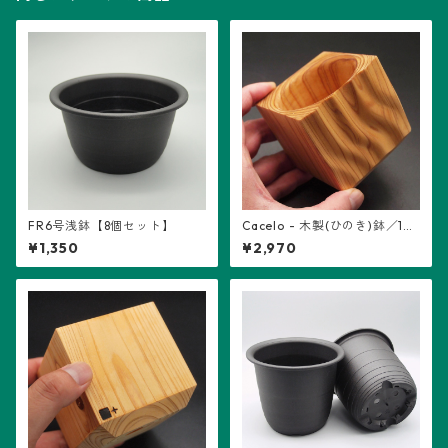
FR6号浅鉢【8個セット】
Cacelo - 木製(ひのき)鉢／1個
※波、うねり
¥1,350
¥2,970