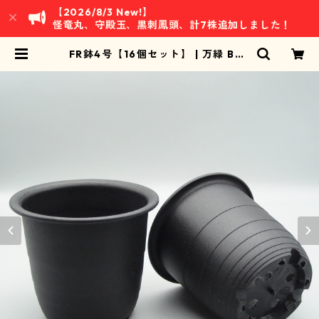
【2026/8/3 New!】
怪竜丸、守殿玉、黒刺鳳頭、計7株追加しました！
FR鉢4号【16個セット】 | 万緑 BAN
RYOKU