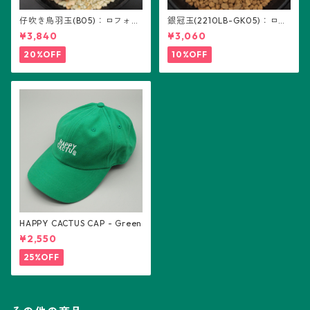
仔吹き烏羽玉(B05)：ロフォフ
銀冠玉(2210LB-GK05)：ロフ
ォラ属
ォフォラ属 ※実生
¥3,840
¥3,060
20%OFF
10%OFF
HAPPY CACTUS CAP - Green
¥2,550
25%OFF