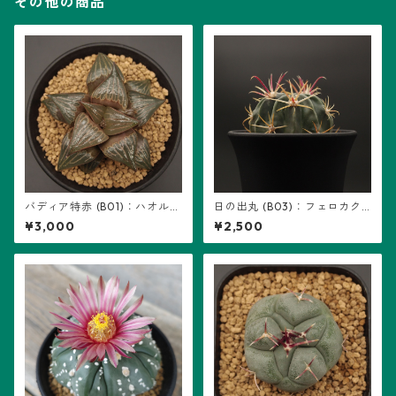
その他の商品
バディア特赤 (B01)：ハオルチ
日の出丸 (B03)：フェロカク
ア属 ※実生
タス属 ※実生
¥3,000
¥2,500