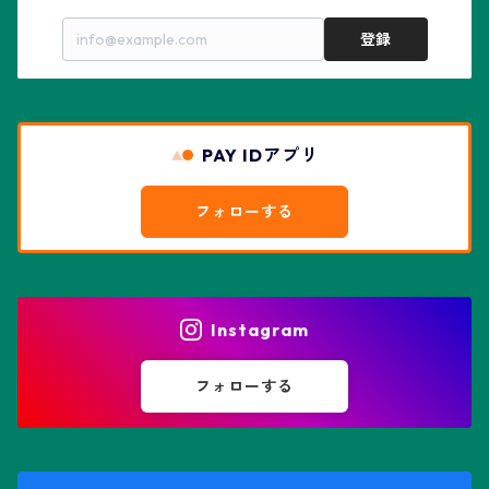
亀甲兜
エキノプシス属
センナ属
登録
赤花兜
エスコバリア属
チレコドン属
リザード・スキン兜
PAY IDアプリ
エスポストア属
ドルステニア属
綴化、モンスト兜
フォローする
エピテランサエ属
ハオルチア属
花園兜
エリオシケ属
パキポディウム属
ヒトデ兜(★Star Shape)
Instagram
オブレゴニア属
フェネストラリア属
鸞鳳玉
フォローする
オレオケレウス属
プセウドリトス属