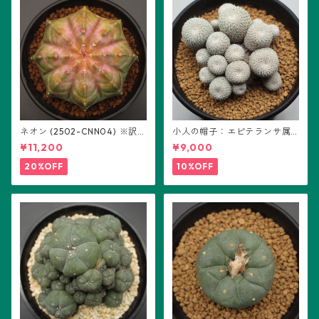
ネオン (2502-CNN04) ※訳あ
小人の帽子：エピテランサ属
り：ギムノカリキウム属 ※実
(B01)
¥11,200
¥9,000
生
20%OFF
10%OFF