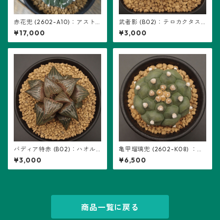
赤花兜 (2602-A10)：アスト
武者影 (B02)：テロカクタス
ロフィツム属 ※実生、五稜+複
属 ※実生
¥17,000
¥3,000
稜あり
バディア特赤 (B02)：ハオル
亀甲瑠璃兜 (2602-K08) ：ア
チア属 ※実生
ストロフィツム属 ※実生
¥3,000
¥6,500
商品一覧に戻る