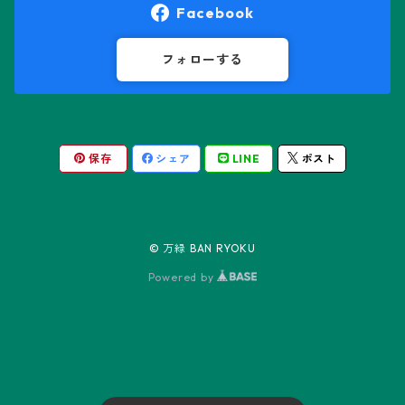
オロヤ属
ペラルゴニウム属
Facebook
ギムノカクタス属
ボスウェリア属
フォローする
ギムノカリキウム属
モンソニア属
保存
シェア
LINE
ポスト
friedrichii LB 2178
キリンドロオプンチア属
ユーフォルビア属
friedrichii VoS 12-1241
オールド・オベサ
ケレウス属
リトープス属
© 万緑 BAN RYOKU
friedrichii VoS 01-014/a
ノーマル・オベサ
Powered by
コピアポア属
Black Widow
コリファンタ属
Neon
ステノカクタス属