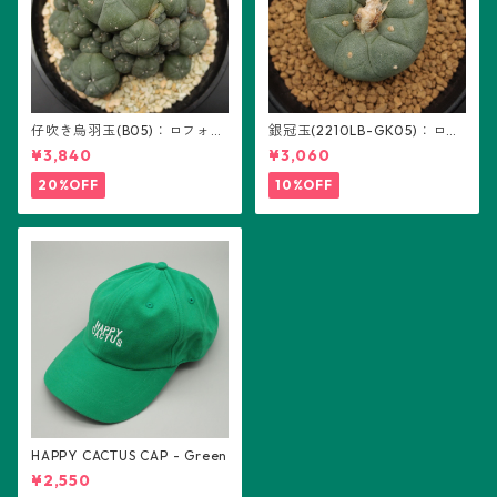
仔吹き烏羽玉(B05)：ロフォフ
銀冠玉(2210LB-GK05)：ロフ
ォラ属
ォフォラ属 ※実生
¥3,840
¥3,060
20%OFF
10%OFF
HAPPY CACTUS CAP - Green
¥2,550