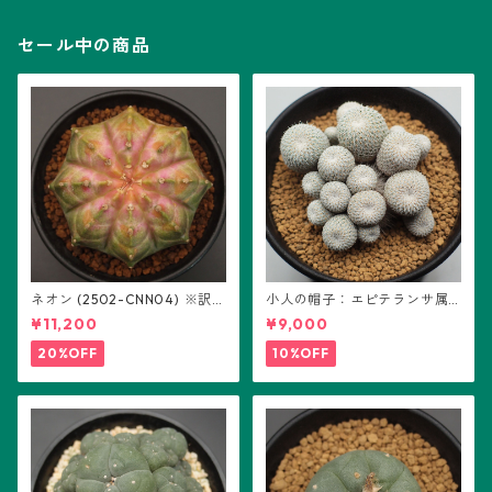
セール中の商品
ネオン (2502-CNN04) ※訳あ
小人の帽子：エピテランサ属
り：ギムノカリキウム属 ※実
(B01)
¥11,200
¥9,000
生
20%OFF
10%OFF