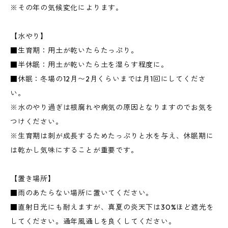
※その年の気候変化によります。
【水やり】
■生育期：用土が乾いたらたっぷり。
■半休眠：用土が乾いたら土を湿らす程度に。
■休眠：冬場の12月〜2月くらいまでは月1回にしてくださ
い。
※水のやり過ぎは根腐れや病気の原因となりますのでお気を
つけください。
※生育期は刺が成長するためたっぷりと水を与え、休眠期に
は乾かし気味にすることが重要です。
【置き場所】
■雨のあたらない場所に置いてください。
■直射日光にも耐えますが、真夏の炎天下は30%ほど遮光を
してください。通年風通しを良くしてください。