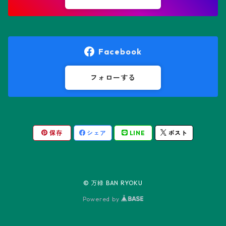
オレオケレウス属
プセウドリトス属
オロヤ属
ペラルゴニウム属
Facebook
ギムノカクタス属
ボスウェリア属
フォローする
ギムノカリキウム属
モンソニア属
保存
シェア
LINE
ポスト
friedrichii LB 2178
キリンドロオプンチア属
ユーフォルビア属
friedrichii VoS 12-1241
オールド・オベサ
ケレウス属
リトープス属
© 万緑 BAN RYOKU
friedrichii VoS 01-014/a
ノーマル・オベサ
Powered by
コピアポア属
Black Widow