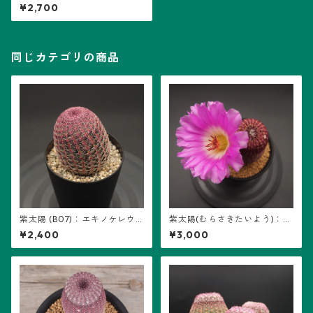
01)
¥2,700
同じカテゴリの商品
紫太陽 (B07)：エキノケレウ
紫太陽(むらさきたいよう)：エ
ス属 ※実生
キノケレウス属 (B05) ※実生
¥2,400
¥3,000