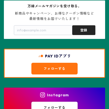
万緑メールマガジンを受け取る。
大疣瑠璃兜
エキノケレウス属
コノフィツム属
水石・景石
新商品やキャンペーン、お得なクーポン情報など

最新情報をお届けいたします！
亀甲兜
エキノプシス属
センナ属
登録
赤花兜
エスコバリア属
チレコドン属
リザード・スキン兜
PAY IDアプリ
エスポストア属
ドルステニア属
綴化、モンスト兜
フォローする
エピテランサエ属
ハオルチア属
花園兜
エリオシケ属
パキポディウム属
ヒトデ兜(★Star Shape)
Instagram
オブレゴニア属
フェネストラリア属
鸞鳳玉
フォローする