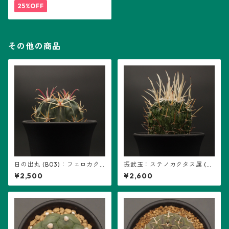
25%OFF
その他の商品
日の出丸 (B03)：フェロカク
振武玉：ステノカクタス属 (B
タス属 ※実生
08) ※実生
¥2,500
¥2,600