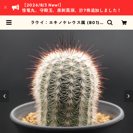
【2026/8/3 New!】
怪竜丸、守殿玉、黒刺鳳頭、計7株追加しました！
ラウイ：エキノケレウス属 (B01) |
万緑 BAN RYOKU