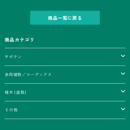
商品一覧に戻る
商品カテゴリ
サボテン
アストロフィツム属
多肉植物／コーデックス
瑠璃兜錦、兜丸錦
アリオカルプス属
アカベ属
植木 (盆栽)
V-type兜
ウィギンシア属
アロエ属
ムクロジ科：カエデ属
その他
大疣兜
エキノカクタス属
ガステリア属
ニレ科：ケヤキ属
鉢