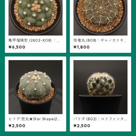
亀甲瑠璃兜 (2602-K08) ：ア
怪竜丸 (B08)：ギムノカリキ
ストロフィツム属 ※実生
ウム属 ※実生
¥6,500
¥1,800
ヒトデ 兜丸★Star Shape(26
パリダ (B02)：コリファンタ
04-S03)：アストロフィツム
属 ※実生
¥2,500
¥2,500
属 ※実生