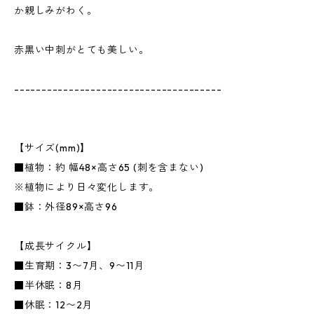
か親しみがわく。
赤黒い中刺がとても美しい。
--------------------------------------
【サイズ(mm)】
■植物：約 幅48×高さ65 (刺を含まない)
※植物により日々変化します。
■鉢：外径89×高さ96
【成長サイクル】
■生育期：3〜7月、9〜11月
■半休眠：8月
■休眠：12〜2月