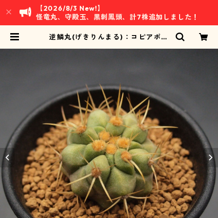
【2026/8/3 New!】
怪竜丸、守殿玉、黒刺鳳頭、計7株追加しました！
逆鱗丸(げきりんまる)：コピアポア
属 (B12) ※実生 | 万緑 BAN RYOKU