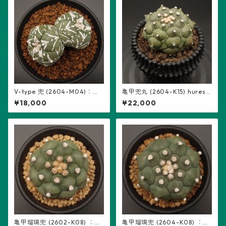
V-type 兜 (2604-M04)：ア
亀甲兜丸 (2604-K15) hureso
ストロフィツム属 ※実生、2頭
m鉢入り：アストロフィツム
¥18,000
¥22,000
立ち、5稜
属 ※実生
亀甲瑠璃兜 (2602-K08) ：ア
亀甲瑠璃兜 (2604-K08) ：ア