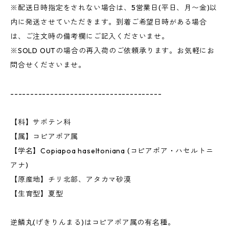
※配送日時指定をされない場合は、5営業日(平日、月〜金)以
内に発送させていただきます。到着ご希望日時がある場合
は、ご注文時の備考欄にご記入くださいませ。
※SOLD OUTの場合の再入荷のご依頼承ります。お気軽にお
問合せくださいませ。
--------------------------------------
【科】サボテン科
【属】コピアポア属
【学名】Copiapoa haseltoniana (コピアポア・ハセルトニ
アナ)
【原産地】チリ北部、アタカマ砂漠
【生育型】夏型
逆鱗丸(げきりんまる)はコピアポア属の有名種。