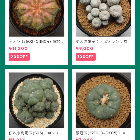
ネオン (2502-CNN04) ※訳あ
小人の帽子：エピテランサ属
り：ギムノカリキウム属 ※実
(B01)
¥11,200
¥9,000
生
20%OFF
10%OFF
仔吹き烏羽玉(B05)：ロフォフ
銀冠玉(2210LB-GK05)：ロフ
ォラ属
ォフォラ属 ※実生