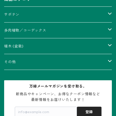
サボテン
アストロフィツム属
多肉植物／コーデックス
瑠璃兜錦、兜丸錦
アリオカルプス属
アカベ属
植木 (盆栽)
V-type兜
ウィギンシア属
アロエ属
ムクロジ科：カエデ属
その他
大疣兜
エキノカクタス属
ガステリア属
ニレ科：ケヤキ属
鉢
万緑メールマガジンを受け取る。
大疣瑠璃兜
エキノケレウス属
コノフィツム属
水石・景石
新商品やキャンペーン、お得なクーポン情報など

最新情報をお届けいたします！
亀甲兜
エキノプシス属
センナ属
登録