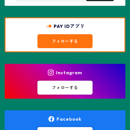
赤花兜
エスコバリア属
チレコドン属
リザード・スキン兜
PAY IDアプリ
エスポストア属
ドルステニア属
綴化、モンスト兜
フォローする
エピテランサエ属
ハオルチア属
花園兜
エリオシケ属
パキポディウム属
ヒトデ兜(★Star Shape)
Instagram
オブレゴニア属
フェネストラリア属
鸞鳳玉
フォローする
オレオケレウス属
プセウドリトス属
オロヤ属
ペラルゴニウム属
Facebook