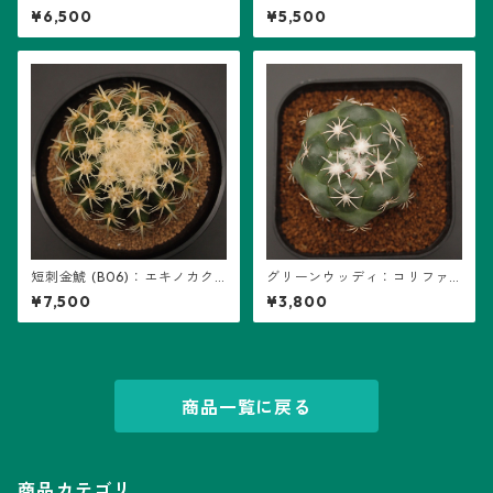
ストロフィツム属 ※実生
ストロフィツム属 ※実生
¥6,500
¥5,500
短刺金鯱 (B06)：エキノカク
グリーンウッディ：コリファ
タス属 ※実生
ンタ属 (B14)
¥7,500
¥3,800
商品一覧に戻る
商品カテゴリ