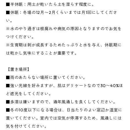
■半休眠：用土が乾いたら土を湿らす程度に。
■休眠：冬場の12月〜2月くらいまでは月1回にしてくださ
い。
※水のやり過ぎは根腐れや病気の原因となりますのでお気を
つけください。
※生育期は刺が成長するためたっぷりと水を与え、休眠期に
は乾かし気味にすることが重要です。
【置き場所】
■雨のあたらない場所に置いてください。
■強い光線を好みますが、肌はデリケートなので30〜40%ほ
ど遮光をしてください。
■多湿は嫌いますので、通年風通しを良くしてください。
■冬の10度以下になる場合は、日当たりのよい窓辺か温室に
置いてください。室内では空気が停滞するため、風通しには
気を付けてください。