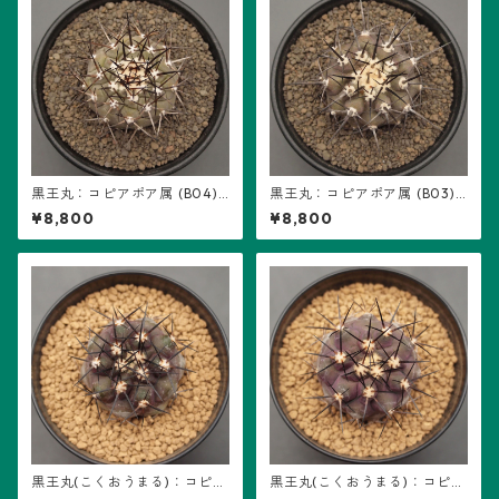
黒王丸：コピアポア属 (B04)
黒王丸：コピアポア属 (B03)
※接ぎ降ろし、キリン団扇台
※接ぎ降ろし、キリン団扇台
¥8,800
¥8,800
付き
付き
黒王丸(こくおうまる)：コピア
黒王丸(こくおうまる)：コピア
ポア属 (B05) ※実生
ポア属 (B03) ※実生