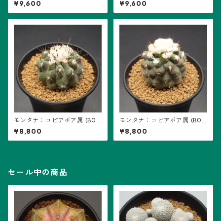
¥9,600
¥9,600
モンタナ：コピアポア属 (B0
モンタナ：コピアポア属 (B01)
2) ※実生
※実生
¥8,800
¥8,800
セール中の商品