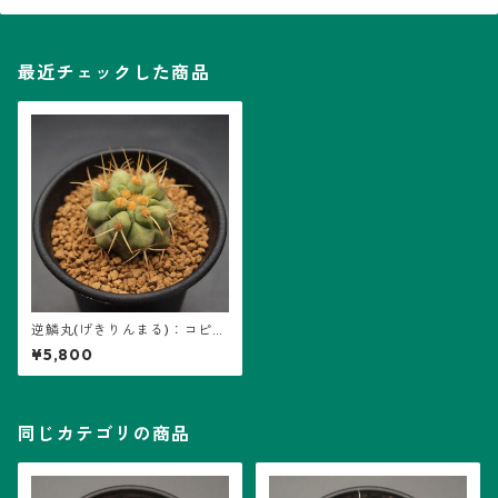
最近チェックした商品
逆鱗丸(げきりんまる)：コピア
ポア属 (B12) ※実生
¥5,800
同じカテゴリの商品