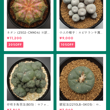
ネオン (2502-CNN04) ※訳あ
小人の帽子：エピテランサ属
り：ギムノカリキウム属 ※実
(B01)
¥11,200
¥9,000
生
20%OFF
10%OFF
仔吹き烏羽玉(B05)：ロフォフ
銀冠玉(2210LB-GK05)：ロフ
ォラ属
ォフォラ属 ※実生