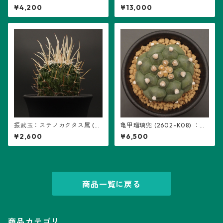
カリキウム属 ※実生、曙斑
カリキウム属 ※実生
¥4,200
¥13,000
振武玉：ステノカクタス属 (B
亀甲瑠璃兜 (2602-K08) ：ア
08) ※実生
ストロフィツム属 ※実生
¥2,600
¥6,500
商品一覧に戻る
商品カテゴリ