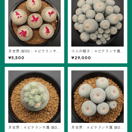
月世界 (B10)：エピテランサ属
小人の帽子：エピテランサ属
※実生、6頭
(B04)
¥5,500
¥29,000
月世界：エピテランサ属 (B0
月世界：エピテランサ属 (B0
8) ※カキ仔
7) ※実生