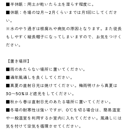
■半休眠：用土が乾いたら土を湿らす程度に。
■休眠：冬場の12月〜2月くらいまでは月1回にしてくださ
い。
※水のやり過ぎは根腐れや病気の原因となります。また徒長
もしやすく縦長帽子になってしまいますので、お気をつけく
ださい。
【置き場所】
■雨のあたらない場所に置いてください。
■通年風通しを良くしてください。
■真夏の直射日光は焼けてください。梅雨明けから真夏は
30〜50%ほど遮光をしてください。
■秋から春は直射日光のあたる場所に置いてください。
■冬場の耐寒性は強いですが、0℃を切る場合は、簡易温室
や一般温室を利用するか室内に入れてください。風通しには
気を付けて空気を循環させてください。