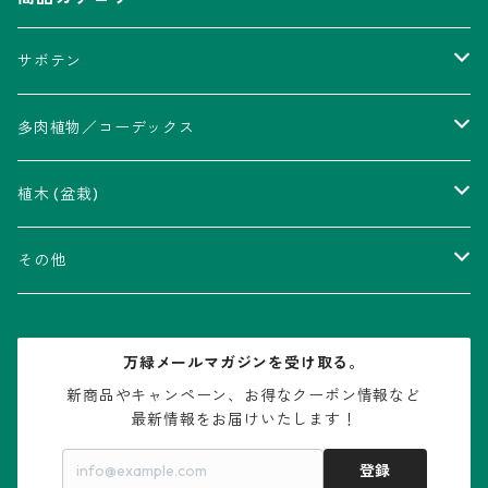
サボテン
アストロフィツム属
多肉植物／コーデックス
瑠璃兜錦、兜丸錦
アリオカルプス属
アカベ属
植木 (盆栽)
V-type兜
ウィギンシア属
アロエ属
ムクロジ科：カエデ属
その他
大疣兜
エキノカクタス属
ガステリア属
ニレ科：ケヤキ属
鉢
万緑メールマガジンを受け取る。
大疣瑠璃兜
エキノケレウス属
コノフィツム属
水石・景石
新商品やキャンペーン、お得なクーポン情報など

最新情報をお届けいたします！
亀甲兜
エキノプシス属
センナ属
登録