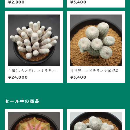
¥2,800
¥3,400
白鷺(しらさぎ)：マミラリア属
月世界：エピテランサ属 (B0
(B01)
3)
¥24,000
¥3,400
セール中の商品