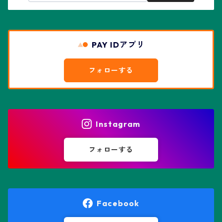
赤花兜
エスコバリア属
チレコドン属
リザード・スキン兜
PAY IDアプリ
エスポストア属
ドルステニア属
綴化、モンスト兜
フォローする
エピテランサエ属
ハオルチア属
花園兜
エリオシケ属
パキポディウム属
ヒトデ兜(★Star Shape)
Instagram
オブレゴニア属
フェネストラリア属
鸞鳳玉
フォローする
オレオケレウス属
プセウドリトス属
オロヤ属
ペラルゴニウム属
Facebook