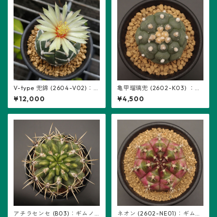
V-type 兜錦 (2604-V02)：
亀甲瑠璃兜 (2602-K03) ：ア
アストロフィツム属 ※実生
ストロフィツム属 ※実生
¥12,000
¥4,500
アチラセンセ (B03)：ギムノ
ネオン (2602-NE01)：ギムノ