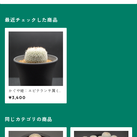
最近チェックした商品
かぐや姫：エピテランサ属 (B
02)
¥3,400
同じカテゴリの商品