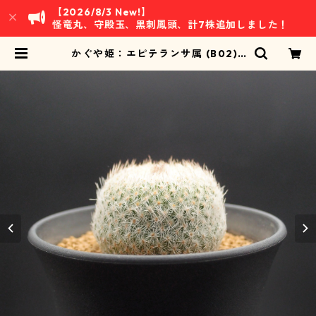
【2026/8/3 New!】
怪竜丸、守殿玉、黒刺鳳頭、計7株追加しました！
かぐや姫：エピテランサ属 (B02) |
万緑 BAN RYOKU