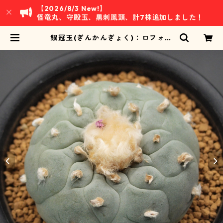
【2026/8/3 New!】
怪竜丸、守殿玉、黒刺鳳頭、計7株追加しました！
銀冠玉(ぎんかんぎょく)：ロフォフ
ォラ属 (B08) | 万緑 BAN RYOKU