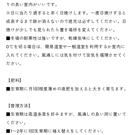
りの良い室内がいいです。
※日に当たり過ぎると赤く日焼けします。一度日焼けすると
成長するまで跡が消えないので遮光は必ずしてください。日
焼けが少しでも見られたら置き場所を変えてください。
■冬場の耐寒性は強いですが、乾燥気味にしてください。
0℃を切る場合は、簡易温室や一般温室を利用するか室内に
入れてください。風通しには気を付けて空気を循環させてく
ださい。
【肥料】
■生育期に月1回程度薄めの液肥を加えると大きく育ちます。
【管理方法】
■生育期は高温多湿を好みますが、風通しの良い所に置いて
ください。
■1〜2年に1回生育期に植え替えをしてください。