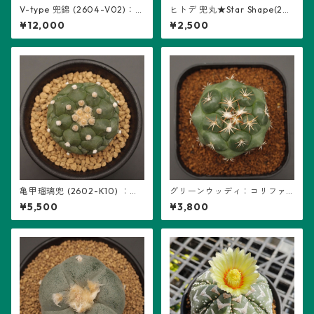
V-type 兜錦 (2604-V02)：
ヒトデ 兜丸★Star Shape(26
アストロフィツム属 ※実生
04-S03)：アストロフィツム
¥12,000
¥2,500
属 ※実生
亀甲瑠璃兜 (2602-K10) ：ア
グリーンウッディ：コリファ
ストロフィツム属 ※実生
ンタ属 (B13)
¥5,500
¥3,800