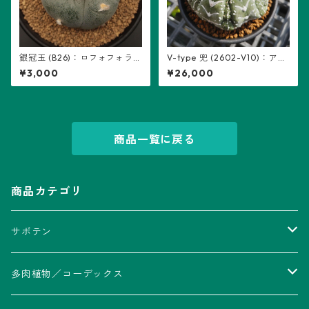
銀冠玉 (B26)：ロフォフォラ属
V-type 兜 (2602-V10)：アス
※実生
トロフィツム属 ※実生、7稜
¥3,000
¥26,000
(リザードスキンの複稜有り)
商品一覧に戻る
商品カテゴリ
サボテン
アストロフィツム属
多肉植物／コーデックス