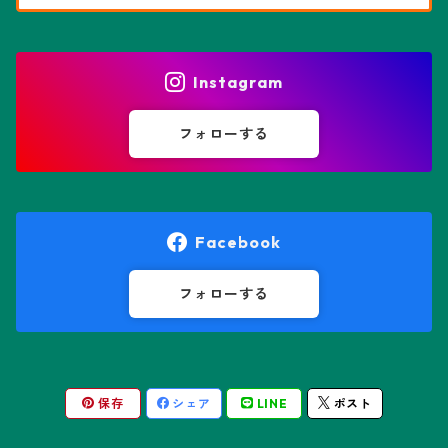
花園兜
エリオシケ属
パキポディウム属
ヒトデ兜(★Star Shape)
Instagram
オブレゴニア属
フェネストラリア属
鸞鳳玉
フォローする
オレオケレウス属
プセウドリトス属
オロヤ属
ペラルゴニウム属
Facebook
ギムノカクタス属
ボスウェリア属
フォローする
ギムノカリキウム属
モンソニア属
保存
シェア
LINE
ポスト
friedrichii LB 2178
キリンドロオプンチア属
ユーフォルビア属