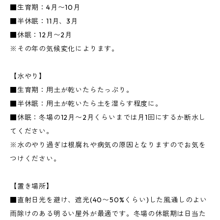
■生育期：4月〜10月
■半休眠：11月、3月
■休眠：12月〜2月
※その年の気候変化によります。
【水やり】
■生育期：用土が乾いたらたっぷり。
■半休眠：用土が乾いたら土を湿らす程度に。
■休眠：冬場の12月〜2月くらいまでは月1回にするか断水し
てください。
※水のやり過ぎは根腐れや病気の原因となりますのでお気を
つけください。
【置き場所】
■直射日光を避け、遮光(40〜50%くらい)した風通しのよい
雨除けのある明るい屋外が最適です。冬場の休眠期は日当た