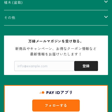
瑠璃兜錦、兜丸錦
アリオカルプス属
アカベ属
植木 (盆栽)
V-type兜
ウィギンシア属
アロエ属
ムクロジ科：カエデ属
その他
大疣兜
エキノカクタス属
ガステリア属
ニレ科：ケヤキ属
鉢
万緑メールマガジンを受け取る。
大疣瑠璃兜
エキノケレウス属
コノフィツム属
水石・景石
新商品やキャンペーン、お得なクーポン情報など

最新情報をお届けいたします！
亀甲兜
エキノプシス属
センナ属
登録
赤花兜
エスコバリア属
チレコドン属
リザード・スキン兜
PAY IDアプリ
エスポストア属
ドルステニア属
綴化、モンスト兜
フォローする
エピテランサエ属
ハオルチア属