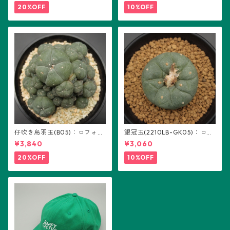
20%OFF
10%OFF
仔吹き烏羽玉(B05)：ロフォフ
銀冠玉(2210LB-GK05)：ロフ
ォラ属
ォフォラ属 ※実生
¥3,840
¥3,060
20%OFF
10%OFF