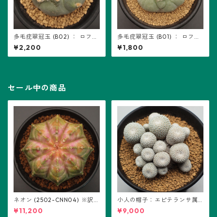
多毛疣翠冠玉 (B02) ： ロフォ
多毛疣翠冠玉 (B01) ： ロフォ
フォラ属 ※カキ仔
フォラ属 ※カキ仔
¥2,200
¥1,800
セール中の商品
ネオン (2502-CNN04) ※訳あ
小人の帽子：エピテランサ属
り：ギムノカリキウム属 ※実
(B01)
¥11,200
¥9,000
生