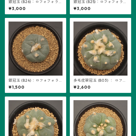
銀冠玉 (B26)：ロフォフォラ属
銀冠玉 (B25)：ロフォフォラ属
※実生
※実生
¥3,000
¥3,000
銀冠玉 (B24)：ロフォフォラ
多毛疣翠冠玉 (B03) ： ロフォ
属 ※実生
フォラ属 ※カキ仔
¥1,500
¥2,600