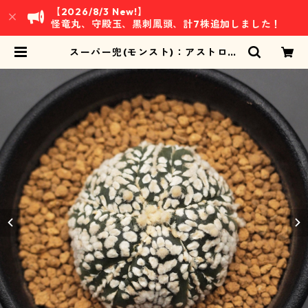
【2026/8/3 New!】
怪竜丸、守殿玉、黒刺鳳頭、計7株追加しました！
スーパー兜(モンスト)：アストロフ
ィツム属 (B17) | 万緑 BAN RYOKU