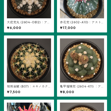
大疣兜丸 (2604-OB12)：アス
赤花兜 (2602-A10)：アスト
トロフィツム属 ※実生
ロフィツム属 ※実生、五稜+複
¥6,000
¥17,000
稜あり
短刺金鯱 (B07)：エキノカク
亀甲瑠璃兜 (2604-K11) ：ア
タス属 ※実生
ストロフィツム属 ※実生
¥7,500
¥8,000