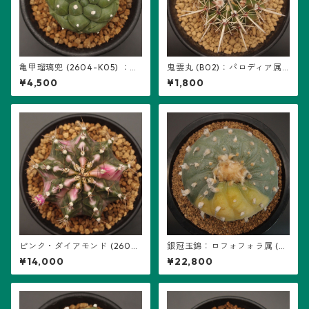
亀甲瑠璃兜 (2604-K05) ：ア
鬼雲丸 (B02)：パロディア属
ストロフィツム属 ※実生
※実生
¥4,500
¥1,800
ピンク・ダイアモンド (2602-
銀冠玉錦：ロフォフォラ属 (B
PDM05)：ギムノカリキウム属
04) ※扁平、多稜
¥14,000
¥22,800