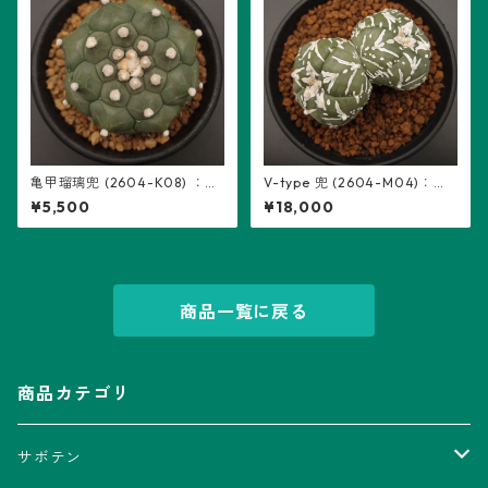
亀甲瑠璃兜 (2604-K08) ：ア
V-type 兜 (2604-M04)：ア
ストロフィツム属 ※実生
ストロフィツム属 ※実生、2頭
¥5,500
¥18,000
立ち、5稜
商品一覧に戻る
商品カテゴリ
サボテン