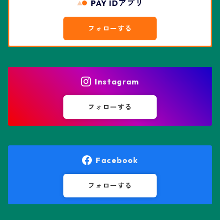
PAY IDアプリ
エスポストア属
ドルステニア属
綴化、モンスト兜
フォローする
エピテランサエ属
ハオルチア属
花園兜
エリオシケ属
パキポディウム属
ヒトデ兜(★Star Shape)
Instagram
オブレゴニア属
フェネストラリア属
鸞鳳玉
フォローする
オレオケレウス属
プセウドリトス属
オロヤ属
ペラルゴニウム属
Facebook
ギムノカクタス属
ボスウェリア属
フォローする
ギムノカリキウム属
モンソニア属