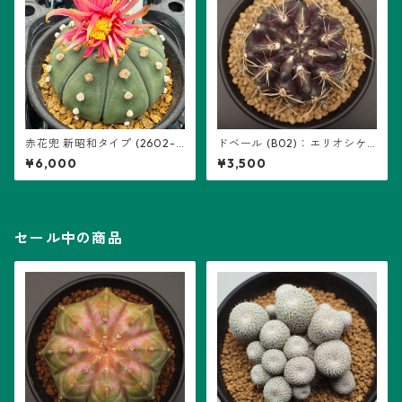
赤花兜 新昭和タイプ (2602-A
ドベール (B02)：エリオシケ
04)：アストロフィツム属 ※
属
¥6,000
¥3,500
実生
セール中の商品