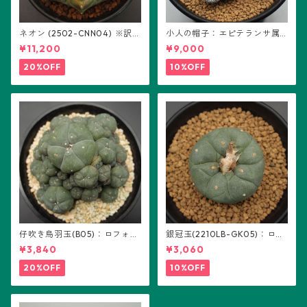
ネオン (2502-CNN04) ※訳あ
小人の帽子：エピテランサ属
り：ギムノカリキウム属 ※実
(B01)
¥11,200
¥9,000
生
20%OFF
10%OFF
仔吹き烏羽玉(B05)：ロフォフ
銀冠玉(2210LB-GK05)：ロフ
ォラ属
ォフォラ属 ※実生
¥3,840
¥3,060
20%OFF
10%OFF