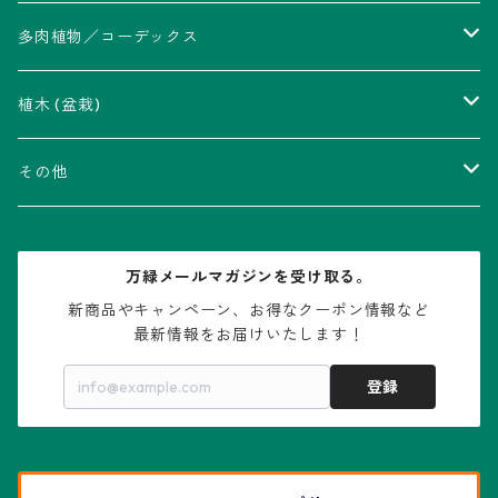
アストロフィツム属
多肉植物／コーデックス
瑠璃兜錦、兜丸錦
アリオカルプス属
アカベ属
植木 (盆栽)
V-type兜
ウィギンシア属
アロエ属
ムクロジ科：カエデ属
その他
大疣兜
エキノカクタス属
ガステリア属
ニレ科：ケヤキ属
鉢
万緑メールマガジンを受け取る。
大疣瑠璃兜
エキノケレウス属
コノフィツム属
水石・景石
新商品やキャンペーン、お得なクーポン情報など

最新情報をお届けいたします！
亀甲兜
エキノプシス属
センナ属
登録
赤花兜
エスコバリア属
チレコドン属
リザード・スキン兜