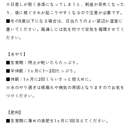
※日差しが弱く多湿になってしまうと、刺座が茶色くなった
り、後に根ぐされが起こりやすくなるので注意が必要です。
■冬の5度以下になる場合は、日当たりのよい窓辺か温室に
置いてください。風通しには気を付けて空気を循環させてく
ださい。
【水やり】
■生育期：用土が乾いたらたっぷり。
■半休眠：1ヵ月に1〜2回たっぷり。
■休眠：1ヵ月に2回くらいさっと控えめに。
※水のやり過ぎは根腐れや病気の原因となりますのでお気を
つけください。
【肥料】
■生育期に薄めの液肥を1ヵ月に1回与えてください。