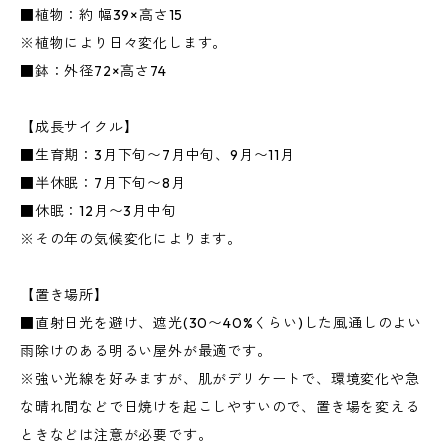
■植物：約 幅39×高さ15
※植物により日々変化します。
■鉢：外径72×高さ74
【成長サイクル】
■生育期：3月下旬〜7月中旬、9月〜11月
■半休眠：7月下旬〜8月
■休眠：12月〜3月中旬
※その年の気候変化によります。
【置き場所】
■直射日光を避け、遮光(30〜40%くらい)した風通しのよい
雨除けのある明るい屋外が最適です。
※強い光線を好みますが、肌がデリケートで、環境変化や急
な晴れ間などで日焼けを起こしやすいので、置き場を変える
ときなどは注意が必要です。