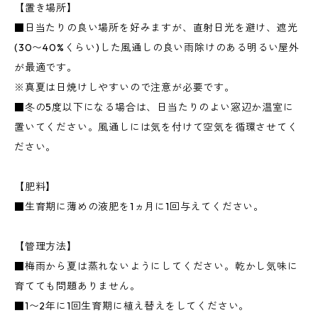
【置き場所】
■日当たりの良い場所を好みますが、直射日光を避け、遮光
(30〜40%くらい)した風通しの良い雨除けのある明るい屋外
が最適です。
※真夏は日焼けしやすいので注意が必要です。
■冬の5度以下になる場合は、日当たりのよい窓辺か温室に
置いてください。風通しには気を付けて空気を循環させてく
ださい。
【肥料】
■生育期に薄めの液肥を1ヵ月に1回与えてください。
【管理方法】
■梅雨から夏は蒸れないようにしてください。乾かし気味に
育てても問題ありません。
■1〜2年に1回生育期に植え替えをしてください。