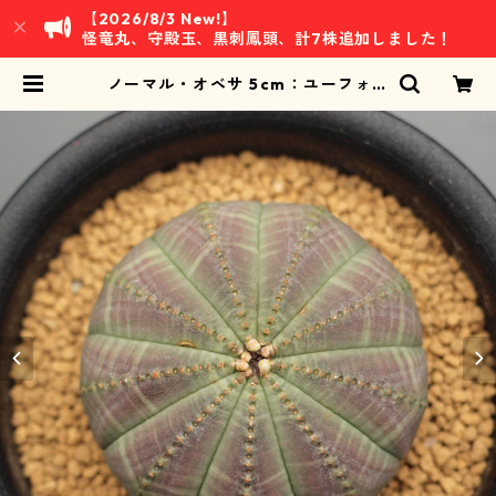
【2026/8/3 New!】
怪竜丸、守殿玉、黒刺鳳頭、計7株追加しました！
ノーマル・オベサ 5cm：ユーフォル
ビア属 (DSN5-02) ※実生 | 万緑 B
AN RYOKU