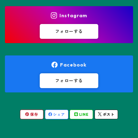
エリオシケ属
パキポディウム属
ヒトデ兜(★Star Shape)
Instagram
オブレゴニア属
フェネストラリア属
鸞鳳玉
フォローする
オレオケレウス属
プセウドリトス属
オロヤ属
ペラルゴニウム属
Facebook
ギムノカクタス属
ボスウェリア属
フォローする
ギムノカリキウム属
モンソニア属
保存
シェア
LINE
ポスト
friedrichii LB 2178
キリンドロオプンチア属
ユーフォルビア属
friedrichii VoS 12-1241
オールド・オベサ
ケレウス属
リトープス属