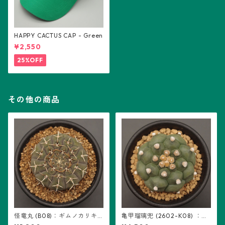
HAPPY CACTUS CAP - Green
¥2,550
25%OFF
その他の商品
怪竜丸 (B08)：ギムノカリキ
亀甲瑠璃兜 (2602-K08) ：ア
ウム属 ※実生
ストロフィツム属 ※実生