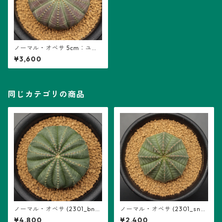
ノーマル・オベサ 5cm：ユー
フォルビア属 (DSN5-02) ※実
¥3,600
生
同じカテゴリの商品
ノーマル・オベサ (2301_bnm
ノーマル・オベサ (2301_snm
l_06)：ユーフォルビア属 bn
l_09)：ユーフォルビア属 sn
¥4,800
¥2,400