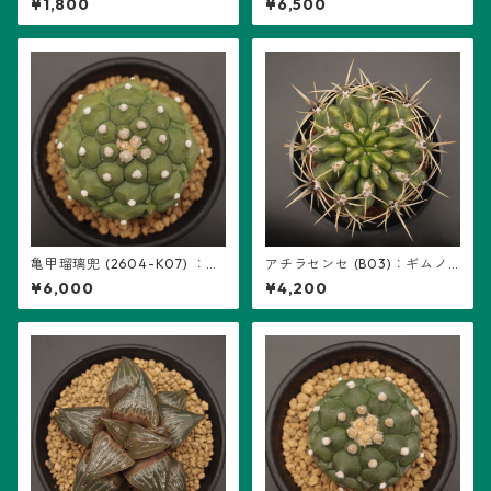
¥1,800
¥6,500
亀甲瑠璃兜 (2604-K07) ：ア
アチラセンセ (B03)：ギムノ
ストロフィツム属 ※実生
カリキウム属 ※実生、曙斑
¥6,000
¥4,200