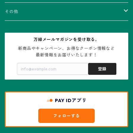
V-type兜
ウィギンシア属
アロエ属
ムクロジ科：カエデ属
その他
大疣兜
エキノカクタス属
ガステリア属
ニレ科：ケヤキ属
鉢
万緑メールマガジンを受け取る。
大疣瑠璃兜
エキノケレウス属
コノフィツム属
水石・景石
新商品やキャンペーン、お得なクーポン情報など

最新情報をお届けいたします！
亀甲兜
エキノプシス属
センナ属
登録
赤花兜
エスコバリア属
チレコドン属
リザード・スキン兜
PAY IDアプリ
エスポストア属
ドルステニア属
綴化、モンスト兜
フォローする
エピテランサエ属
ハオルチア属
花園兜