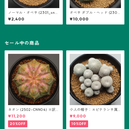
ノーマル・オベサ (2301_snm
オベサ ダブル・ヘッド (2301_
l_02)：ユーフォルビア属 sn
10oldd_03)：ユーフォルビア
¥2,400
¥10,000
ml ※実生
属 ※実生、多頭
セール中の商品
ネオン (2502-CNN04) ※訳あ
小人の帽子：エピテランサ属
り：ギムノカリキウム属 ※実
(B01)
¥11,200
¥9,000
生
20%OFF
10%OFF