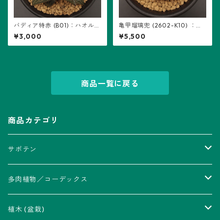
バディア特赤 (B01)：ハオルチ
亀甲瑠璃兜 (2602-K10) ：ア
ア属 ※実生
ストロフィツム属 ※実生
¥3,000
¥5,500
商品一覧に戻る
商品カテゴリ
サボテン
アストロフィツム属
多肉植物／コーデックス
瑠璃兜錦、兜丸錦
アリオカルプス属
アカベ属
植木 (盆栽)