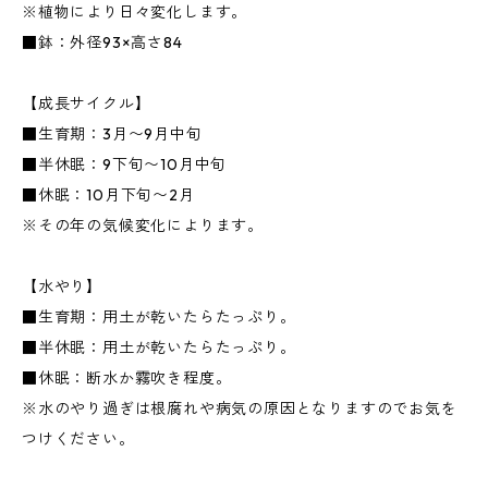
※植物により日々変化します。
■鉢：外径93×高さ84
【成長サイクル】
■生育期：3月〜9月中旬
■半休眠：9下旬〜10月中旬
■休眠：10月下旬〜2月
※その年の気候変化によります。
【水やり】
■生育期：用土が乾いたらたっぷり。
■半休眠：用土が乾いたらたっぷり。
■休眠：断水か霧吹き程度。
※水のやり過ぎは根腐れや病気の原因となりますのでお気を
つけください。