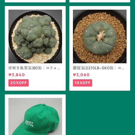
仔吹き烏羽玉(B05)：ロフォフ
銀冠玉(2210LB-GK05)：ロフ
ォラ属
ォフォラ属 ※実生
¥3,840
¥3,060
20%OFF
10%OFF