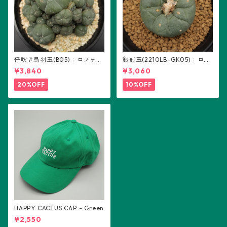
仔吹き烏羽玉(B05)：ロフォフ
銀冠玉(2210LB-GK05)：ロフ
ォラ属
ォフォラ属 ※実生
¥3,840
¥3,060
20%OFF
10%OFF
HAPPY CACTUS CAP - Green
¥2,550