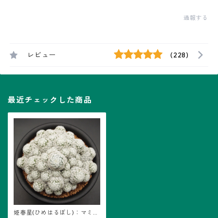
通報する
レビュー
(228)
最近チェックした商品
姫春星(ひめはるぼし)：マミラ