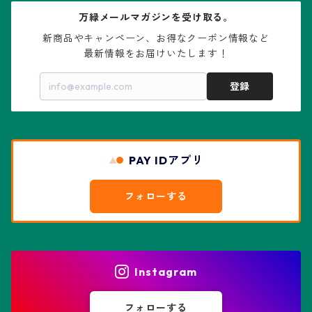
万緑メールマガジンを受け取る。
大疣瑠璃兜
エキノケレウス属
コノフィツム属
水石・景石
新商品やキャンペーン、お得なクーポン情報など

最新情報をお届けいたします！
亀甲兜
エキノプシス属
センナ属
登録
赤花兜
エスコバリア属
チレコドン属
リザード・スキン兜
PAY IDアプリ
エスポストア属
ドルステニア属
綴化、モンスト兜
フォローする
エピテランサエ属
ハオルチア属
花園兜
エリオシケ属
パキポディウム属
ヒトデ兜(★Star Shape)
Instagram
オブレゴニア属
フェネストラリア属
鸞鳳玉
フォローする