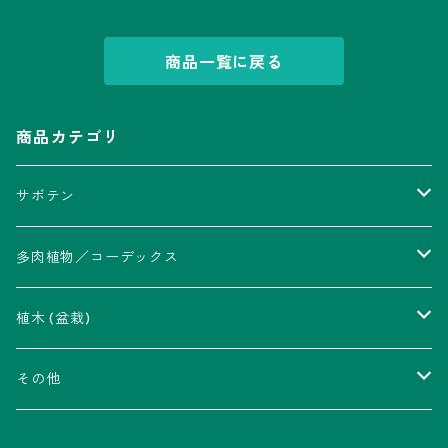
商品一覧に戻る
商品カテゴリ
サボテン
アストロフィツム属
多肉植物／コーデックス
瑠璃兜錦、兜丸錦
アリオカルプス属
アカベ属
植木 (盆栽)
V-type兜
ウィギンシア属
アロエ属
ムクロジ科：カエデ属
その他
大疣兜
エキノカクタス属
ガステリア属
ニレ科：ケヤキ属
鉢