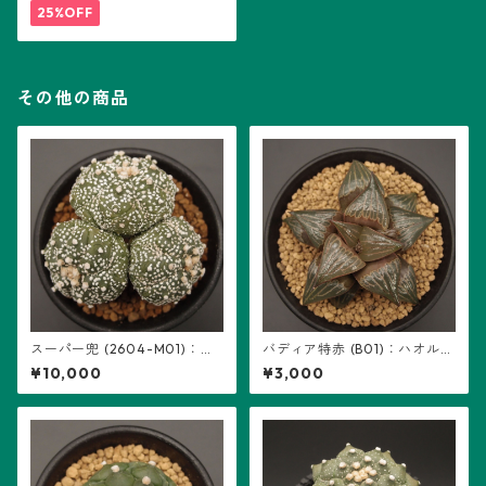
25%OFF
その他の商品
スーパー兜 (2604-M01)：ア
バディア特赤 (B01)：ハオルチ
ストロフィツム属 ※実生、3頭
ア属 ※実生
¥10,000
¥3,000
立ち