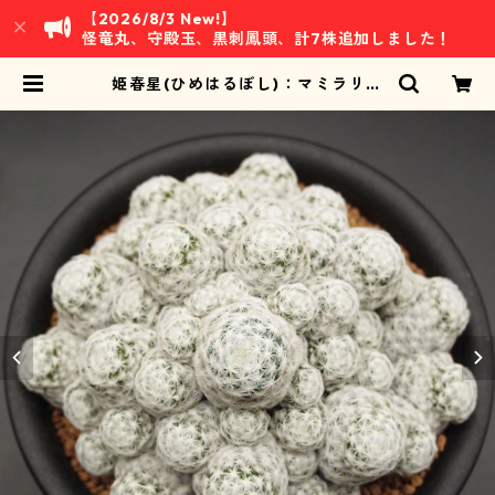
【2026/8/3 New!】
怪竜丸、守殿玉、黒刺鳳頭、計7株追加しました！
姫春星(ひめはるぼし)：マミラリア
属 (B02) | 万緑 BAN RYOKU