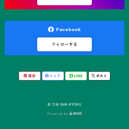
オレオケレウス属
プセウドリトス属
オロヤ属
ペラルゴニウム属
Facebook
ギムノカクタス属
ボスウェリア属
フォローする
ギムノカリキウム属
モンソニア属
保存
シェア
LINE
ポスト
friedrichii LB 2178
キリンドロオプンチア属
ユーフォルビア属
friedrichii VoS 12-1241
オールド・オベサ
ケレウス属
リトープス属
© 万緑 BAN RYOKU
friedrichii VoS 01-014/a
ノーマル・オベサ
Powered by
コピアポア属
Black Widow