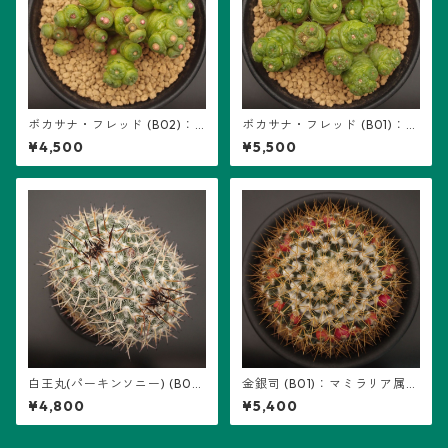
ボカサナ・フレッド (B02)：
ボカサナ・フレッド (B01)：マ
マミラリア属 ※実生
ミラリア属 ※実生
¥4,500
¥5,500
白王丸(パーキンソニー) (B0
金銀司 (B01)：マミラリア属
1)：マミラリア属 ※実生
※実生
¥4,800
¥5,400