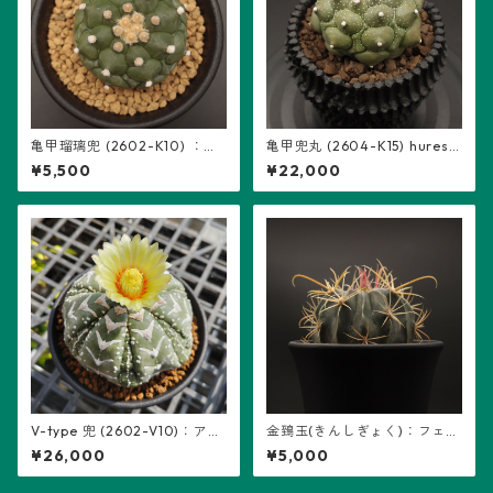
亀甲瑠璃兜 (2602-K10) ：ア
亀甲兜丸 (2604-K15) hureso
ストロフィツム属 ※実生
m鉢入り：アストロフィツム
¥5,500
¥22,000
属 ※実生
V-type 兜 (2602-V10)：アス
金鵄玉(きんしぎょく)：フェロ
トロフィツム属 ※実生、7稜
カクタス属 (B07) ※実生
¥26,000
¥5,000
(リザードスキンの複稜有り)