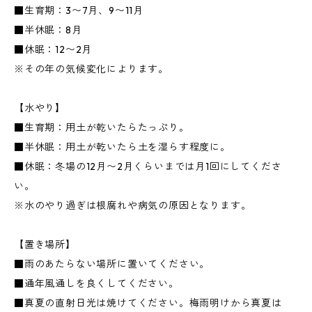
■生育期：3〜7月、9〜11月
■半休眠：8月
■休眠：12〜2月
※その年の気候変化によります。
【水やり】
■生育期：用土が乾いたらたっぷり。
■半休眠：用土が乾いたら土を湿らす程度に。
■休眠：冬場の12月〜2月くらいまでは月1回にしてくださ
い。
※水のやり過ぎは根腐れや病気の原因となります。
【置き場所】
■雨のあたらない場所に置いてください。
■通年風通しを良くしてください。
■真夏の直射日光は焼けてください。梅雨明けから真夏は