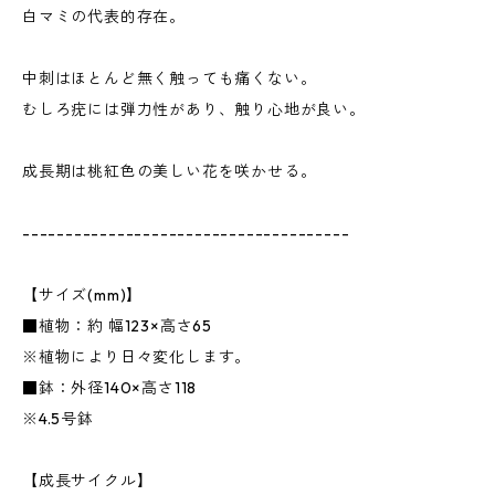
白マミの代表的存在。
中刺はほとんど無く触っても痛くない。
むしろ疣には弾力性があり、触り心地が良い。
成長期は桃紅色の美しい花を咲かせる。
--------------------------------------
【サイズ(mm)】
■植物：約 幅123×高さ65
※植物により日々変化します。
■鉢：外径140×高さ118
※4.5号鉢
【成長サイクル】