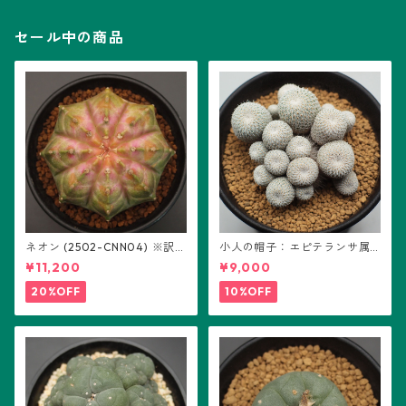
セール中の商品
ネオン (2502-CNN04) ※訳あ
小人の帽子：エピテランサ属
り：ギムノカリキウム属 ※実
(B01)
¥11,200
¥9,000
生
20%OFF
10%OFF