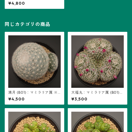
リア属 (B02)
¥4,800
同じカテゴリの商品
満月 (B01)：マミラリア属 ※
大福丸：マミラリア属 (B01)
実生
※実生
¥4,500
¥3,500