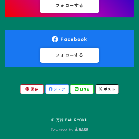
鸞鳳玉
フォローする
オレオケレウス属
プセウドリトス属
オロヤ属
ペラルゴニウム属
Facebook
ギムノカクタス属
ボスウェリア属
フォローする
ギムノカリキウム属
モンソニア属
保存
シェア
LINE
ポスト
friedrichii LB 2178
キリンドロオプンチア属
ユーフォルビア属
friedrichii VoS 12-1241
オールド・オベサ
ケレウス属
リトープス属
© 万緑 BAN RYOKU
friedrichii VoS 01-014/a
ノーマル・オベサ
Powered by
コピアポア属