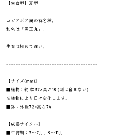
【生育型】夏型
コピアポア属の有名種。
和名は「黒王丸」。
生育は極めて遅い。
--------------------------------------
【サイズ(mm)】
■植物：約 幅37×高さ18 (刺は含まない)
※植物により日々変化します。
■鉢：外径72×高さ74
【成長サイクル】
■生育期：3〜7月、9〜11月