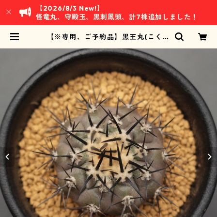
【2026/8/3 New!】
怪竜丸、守殿玉、黒刺鳳頭、計7株追加しました！
【※専用、ご予約品】黒王丸(こくお
うまる)：コピアポア属 (B01) ※接
ぎ降ろし、キリン団扇台付き | 万緑
BAN RYOKU