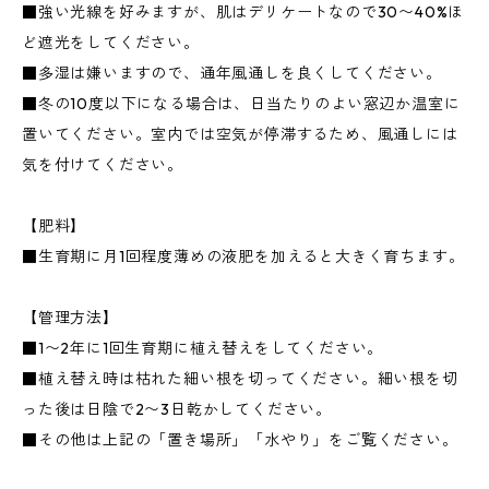
■強い光線を好みますが、肌はデリケートなので30〜40%ほ
ど遮光をしてください。
■多湿は嫌いますので、通年風通しを良くしてください。
■冬の10度以下になる場合は、日当たりのよい窓辺か温室に
置いてください。室内では空気が停滞するため、風通しには
気を付けてください。
【肥料】
■生育期に月1回程度薄めの液肥を加えると大きく育ちます。
【管理方法】
■1〜2年に1回生育期に植え替えをしてください。
■植え替え時は枯れた細い根を切ってください。細い根を切
った後は日陰で2〜3日乾かしてください。
■その他は上記の「置き場所」「水やり」をご覧ください。