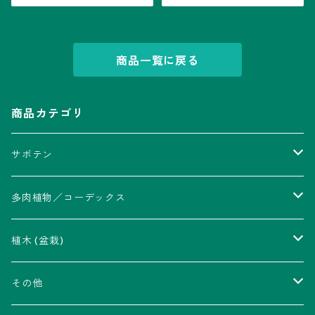
商品一覧に戻る
商品カテゴリ
サボテン
アストロフィツム属
多肉植物／コーデックス
瑠璃兜錦、兜丸錦
アリオカルプス属
アカベ属
植木 (盆栽)
V-type兜
ウィギンシア属
アロエ属
ムクロジ科：カエデ属
その他