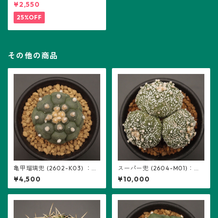
¥2,550
25%OFF
その他の商品
亀甲瑠璃兜 (2602-K03) ：ア
スーパー兜 (2604-M01)：ア
ストロフィツム属 ※実生
ストロフィツム属 ※実生、3頭
¥4,500
¥10,000
立ち