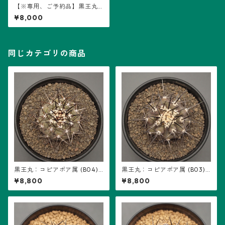
【※専用、ご予約品】黒王丸
(こくおうまる)：コピアポア属
¥8,000
(B01) ※接ぎ降ろし、キリン団
扇台付き
同じカテゴリの商品
黒王丸：コピアポア属 (B04)
黒王丸：コピアポア属 (B03)
※接ぎ降ろし、キリン団扇台
※接ぎ降ろし、キリン団扇台
¥8,800
¥8,800
付き
付き