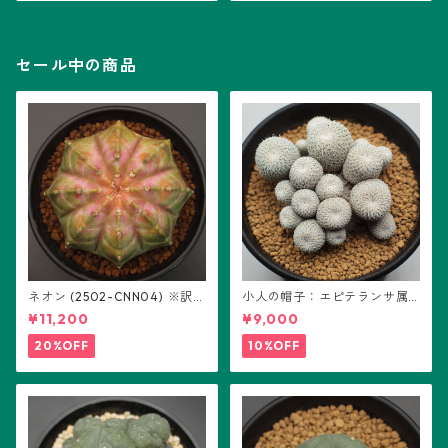
セール中の商品
ネオン (2502-CNN04) ※訳あ
小人の帽子：エピテランサ属
り：ギムノカリキウム属 ※実
(B01)
¥11,200
¥9,000
生
20%OFF
10%OFF