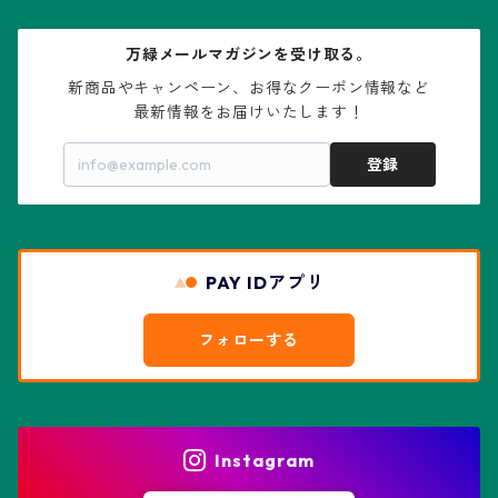
大疣兜
エキノカクタス属
ガステリア属
ニレ科：ケヤキ属
鉢
万緑メールマガジンを受け取る。
大疣瑠璃兜
エキノケレウス属
コノフィツム属
水石・景石
新商品やキャンペーン、お得なクーポン情報など

最新情報をお届けいたします！
亀甲兜
エキノプシス属
センナ属
登録
赤花兜
エスコバリア属
チレコドン属
リザード・スキン兜
PAY IDアプリ
エスポストア属
ドルステニア属
綴化、モンスト兜
フォローする
エピテランサエ属
ハオルチア属
花園兜
エリオシケ属
パキポディウム属
ヒトデ兜(★Star Shape)
Instagram
オブレゴニア属
フェネストラリア属