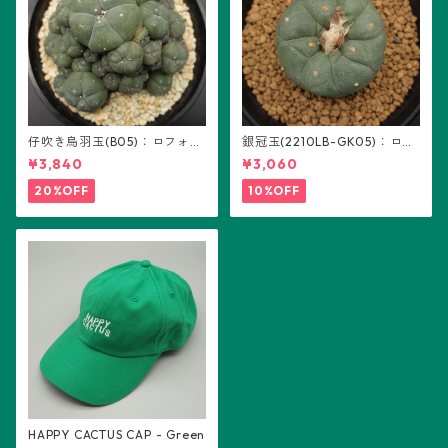
仔吹き烏羽玉(B05)：ロフォフ
銀冠玉(2210LB-GK05)：ロフ
ォラ属
ォフォラ属 ※実生
¥3,840
¥3,060
20%OFF
10%OFF
HAPPY CACTUS CAP - Green