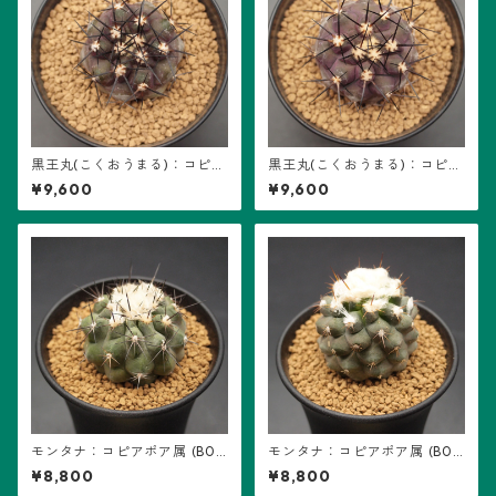
黒王丸(こくおうまる)：コピア
黒王丸(こくおうまる)：コピア
ポア属 (B05) ※実生
ポア属 (B03) ※実生
¥9,600
¥9,600
モンタナ：コピアポア属 (B0
モンタナ：コピアポア属 (B01)
2) ※実生
※実生
¥8,800
¥8,800