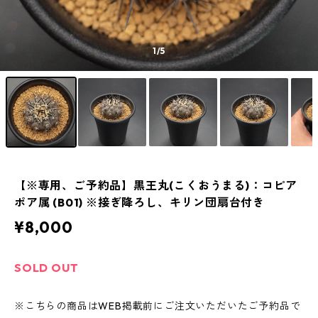
1
/5
【※専用、ご予約品】黒王丸(こくおうまる)：コピア
ポア属 (B01) ※接ぎ降ろし、キリン団扇台付き
¥8,000
SOLD OUT
※こちらの商品はWEB掲載前にご注文いただいたご予約品で