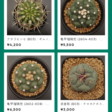
アチラセンセ (B03)：ギムノ
亀甲瑠璃兜 (2604-K03) ：ア
カリキウム属 ※実生、曙斑
ストロフィツム属 ※実生
¥4,200
¥5,500
亀甲瑠璃兜 (2602-K08) ：ア
武者影 (B03)：テロカクタス
ストロフィツム属 ※実生
属 ※実生
¥6,500
¥3,000