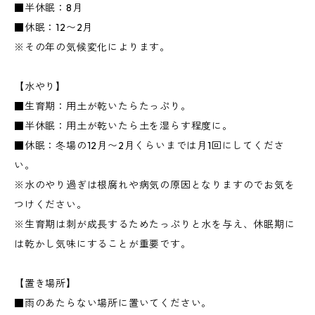
■半休眠：8月
■休眠：12〜2月
※その年の気候変化によります。
【水やり】
■生育期：用土が乾いたらたっぷり。
■半休眠：用土が乾いたら土を湿らす程度に。
■休眠：冬場の12月〜2月くらいまでは月1回にしてくださ
い。
※水のやり過ぎは根腐れや病気の原因となりますのでお気を
つけください。
※生育期は刺が成長するためたっぷりと水を与え、休眠期に
は乾かし気味にすることが重要です。
【置き場所】
■雨のあたらない場所に置いてください。