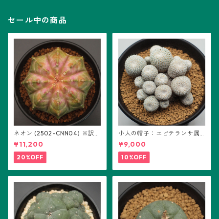
セール中の商品
ネオン (2502-CNN04) ※訳あ
小人の帽子：エピテランサ属
り：ギムノカリキウム属 ※実
(B01)
¥11,200
¥9,000
生
20%OFF
10%OFF