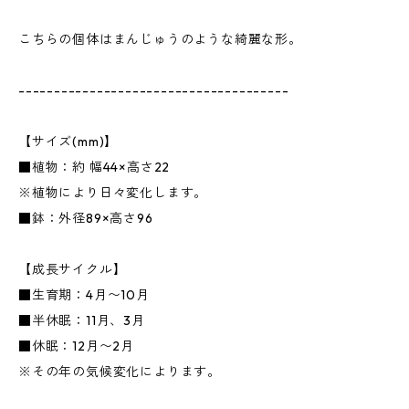
こちらの個体はまんじゅうのような綺麗な形。
--------------------------------------
【サイズ(mm)】
■植物：約 幅44×高さ22
※植物により日々変化します。
■鉢：外径89×高さ96
【成長サイクル】
■生育期：4月〜10月
■半休眠：11月、3月
■休眠：12月〜2月
※その年の気候変化によります。