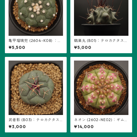
亀甲瑠璃兜 (2604-K08) ：ア
鶴巣丸 (B01)：テロカクタス属
ストロフィツム属 ※実生
※実生
¥5,500
¥5,000
武者影 (B03)：テロカクタス
ネオン (2602-NE02)：ギムノ
属 ※実生
カリキウム属 ※実生
¥3,000
¥14,000