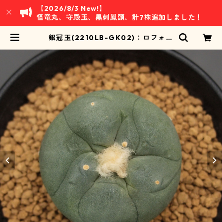
【2026/8/3 New!】
怪竜丸、守殿玉、黒刺鳳頭、計7株追加しました！
銀冠玉(2210LB-GK02)：ロフォフ
ォラ属 ※実生 | 万緑 BAN RYOKU