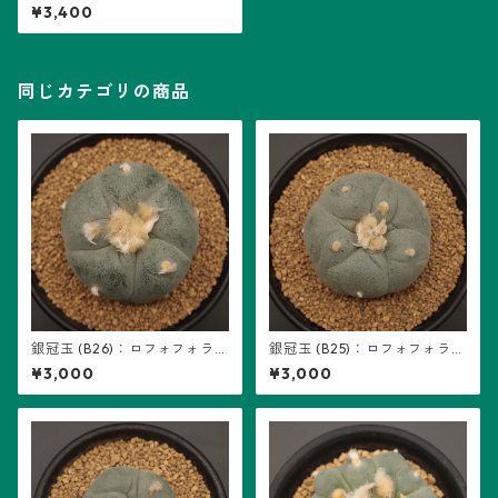
ォフォラ属 ※実生
¥3,400
同じカテゴリの商品
銀冠玉 (B26)：ロフォフォラ属
銀冠玉 (B25)：ロフォフォラ属
※実生
※実生
¥3,000
¥3,000