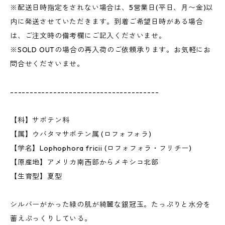
※配送日時指定をされない場合は、5営業日(平日、月〜金)以
内に発送させていただきます。到着ご希望日時がある場合
は、ご注文時の備考欄にご記入くださいませ。
※SOLD OUTの場合の再入荷のご依頼承ります。お気軽にお
問合せくださいませ。
--------------------------------------
【科】サボテン科
【属】ウバタマサボテン属 (ロフォフォラ)
【学名】Lophophora fricii (ロフォフォラ・フリチー)
【原産地】アメリカ南西部からメキシコ北部
【生育型】夏型
シルバーがかった緑の肌が綺麗な銀冠玉。たっぷりと水分を
蓄えぷっくりしている。