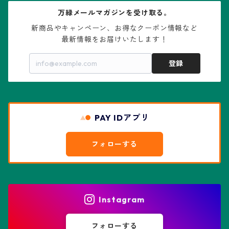
万緑メールマガジンを受け取る。
大疣瑠璃兜
エキノケレウス属
コノフィツム属
水石・景石
新商品やキャンペーン、お得なクーポン情報など

最新情報をお届けいたします！
亀甲兜
エキノプシス属
センナ属
登録
赤花兜
エスコバリア属
チレコドン属
リザード・スキン兜
PAY IDアプリ
エスポストア属
ドルステニア属
綴化、モンスト兜
フォローする
エピテランサエ属
ハオルチア属
花園兜
エリオシケ属
パキポディウム属
ヒトデ兜(★Star Shape)
Instagram
オブレゴニア属
フェネストラリア属
鸞鳳玉
フォローする