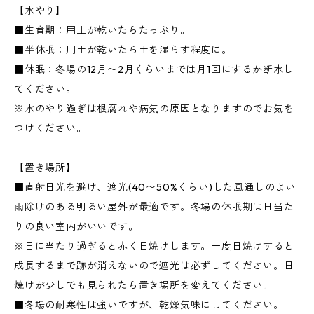
【水やり】
■生育期：用土が乾いたらたっぷり。
■半休眠：用土が乾いたら土を湿らす程度に。
■休眠：冬場の12月〜2月くらいまでは月1回にするか断水し
てください。
※水のやり過ぎは根腐れや病気の原因となりますのでお気を
つけください。
【置き場所】
■直射日光を避け、遮光(40〜50%くらい)した風通しのよい
雨除けのある明るい屋外が最適です。冬場の休眠期は日当た
りの良い室内がいいです。
※日に当たり過ぎると赤く日焼けします。一度日焼けすると
成長するまで跡が消えないので遮光は必ずしてください。日
焼けが少しでも見られたら置き場所を変えてください。
■冬場の耐寒性は強いですが、乾燥気味にしてください。