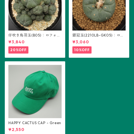
仔吹き烏羽玉(B05)：ロフォフ
銀冠玉(2210LB-GK05)：ロフ
ォラ属
ォフォラ属 ※実生
¥3,840
¥3,060
20%OFF
10%OFF
HAPPY CACTUS CAP - Green
¥2,550