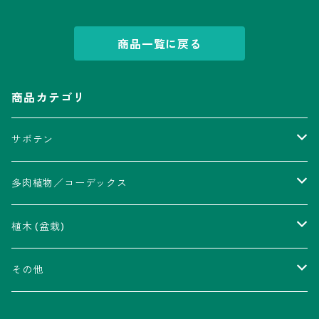
商品一覧に戻る
商品カテゴリ
サボテン
アストロフィツム属
多肉植物／コーデックス
瑠璃兜錦、兜丸錦
アリオカルプス属
アカベ属
植木 (盆栽)
V-type兜
ウィギンシア属
アロエ属
ムクロジ科：カエデ属
その他
大疣兜
エキノカクタス属
ガステリア属
ニレ科：ケヤキ属
鉢