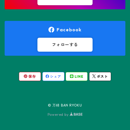
オレオケレウス属
プセウドリトス属
オロヤ属
ペラルゴニウム属
Facebook
ギムノカクタス属
ボスウェリア属
フォローする
ギムノカリキウム属
モンソニア属
保存
シェア
LINE
ポスト
friedrichii LB 2178
キリンドロオプンチア属
ユーフォルビア属
friedrichii VoS 12-1241
オールド・オベサ
ケレウス属
リトープス属
© 万緑 BAN RYOKU
friedrichii VoS 01-014/a
ノーマル・オベサ
Powered by
コピアポア属
Black Widow