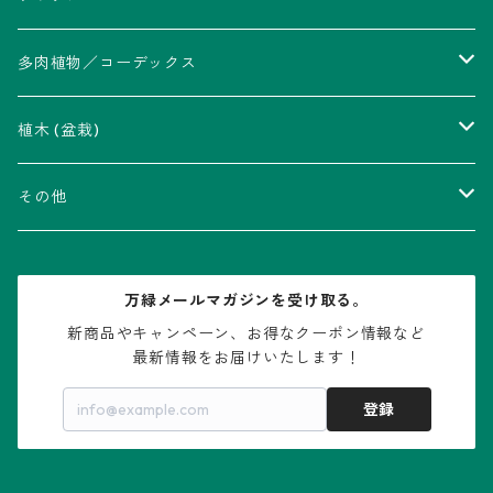
アストロフィツム属
多肉植物／コーデックス
瑠璃兜錦、兜丸錦
アリオカルプス属
アカベ属
植木 (盆栽)
V-type兜
ウィギンシア属
アロエ属
ムクロジ科：カエデ属
その他
大疣兜
エキノカクタス属
ガステリア属
ニレ科：ケヤキ属
鉢
万緑メールマガジンを受け取る。
大疣瑠璃兜
エキノケレウス属
コノフィツム属
水石・景石
新商品やキャンペーン、お得なクーポン情報など

最新情報をお届けいたします！
亀甲兜
エキノプシス属
センナ属
登録
赤花兜
エスコバリア属
チレコドン属