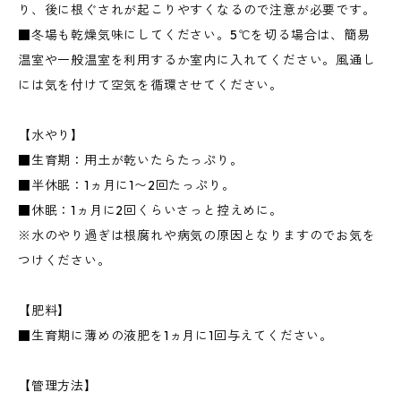
り、後に根ぐされが起こりやすくなるので注意が必要です。
■冬場も乾燥気味にしてください。5℃を切る場合は、簡易
温室や一般温室を利用するか室内に入れてください。風通し
には気を付けて空気を循環させてください。
【水やり】
■生育期：用土が乾いたらたっぷり。
■半休眠：1ヵ月に1〜2回たっぷり。
■休眠：1ヵ月に2回くらいさっと控えめに。
※水のやり過ぎは根腐れや病気の原因となりますのでお気を
つけください。
【肥料】
■生育期に薄めの液肥を1ヵ月に1回与えてください。
【管理方法】