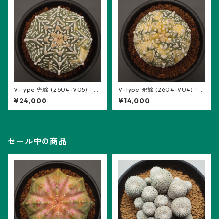
V-type 兜錦 (2604-V05)：ア
V-type 兜錦 (2604-V04)：
ストロフィツム属 ※実生
アストロフィツム属 ※実生
¥24,000
¥14,000
セール中の商品