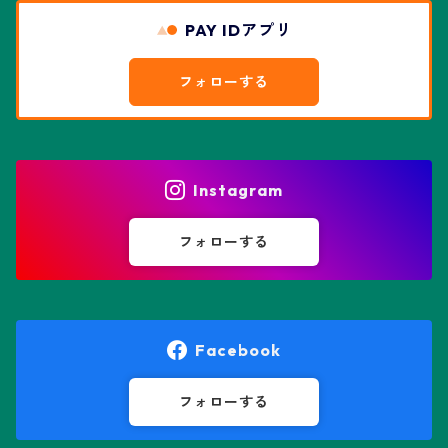
リザード・スキン兜
PAY IDアプリ
エスポストア属
ドルステニア属
綴化、モンスト兜
フォローする
エピテランサエ属
ハオルチア属
花園兜
エリオシケ属
パキポディウム属
ヒトデ兜(★Star Shape)
Instagram
オブレゴニア属
フェネストラリア属
鸞鳳玉
フォローする
オレオケレウス属
プセウドリトス属
オロヤ属
ペラルゴニウム属
Facebook
ギムノカクタス属
ボスウェリア属
フォローする