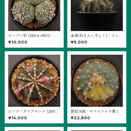
スーパー兜 (2604-M01)：ア
金鵄玉(きんしぎょく)：フェロ
ストロフィツム属 ※実生、3頭
カクタス属 (B07) ※実生
¥10,000
¥5,000
立ち
ピンク・ダイアモンド (2602-
銀冠玉錦：ロフォフォラ属 (B
PDM05)：ギムノカリキウム属
04) ※扁平、多稜
¥14,000
¥22,800