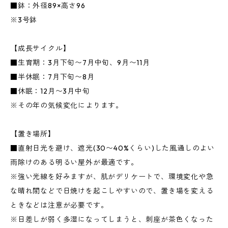
■鉢：外径89×高さ96
※3号鉢
【成長サイクル】
■生育期：3月下旬〜7月中旬、9月〜11月
■半休眠：7月下旬〜8月
■休眠：12月〜3月中旬
※その年の気候変化によります。
【置き場所】
■直射日光を避け、遮光(30〜40%くらい)した風通しのよい
雨除けのある明るい屋外が最適です。
※強い光線を好みますが、肌がデリケートで、環境変化や急
な晴れ間などで日焼けを起こしやすいので、置き場を変える
ときなどは注意が必要です。
※日差しが弱く多湿になってしまうと、刺座が茶色くなった