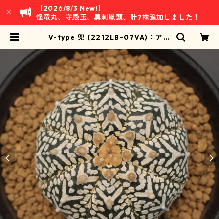
【2026/8/3 New!】
怪竜丸、守殿玉、黒刺鳳頭、計7株追加しました！
V-type 兜 (2212LB-07VA)：アス
トロフィツム属 ※実生 | 万緑 BAN R
YOKU