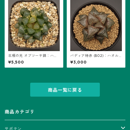
北極の光 オブツーサ錦：ハオ
バディア特赤 (B02)：ハオル
ルチア属 (B01)
チア属 ※実生
¥5,500
¥3,000
商品一覧に戻る
商品カテゴリ
サボテン