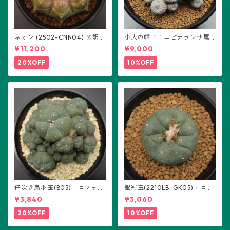
ネオン (2502-CNN04) ※訳あ
小人の帽子：エピテランサ属
り：ギムノカリキウム属 ※実
(B01)
¥11,200
¥9,000
生
20%OFF
10%OFF
仔吹き烏羽玉(B05)：ロフォフ
銀冠玉(2210LB-GK05)：ロフ
ォラ属
ォフォラ属 ※実生
¥3,840
¥3,060
20%OFF
10%OFF