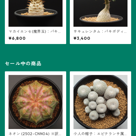
マカイエンセ(魔界玉)：パキポ
サキュレンタム：パキポディ
ディウム属 (B01)
ウム属 (B04)
¥6,800
¥3,400
セール中の商品
ネオン (2502-CNN04) ※訳あ
小人の帽子：エピテランサ属