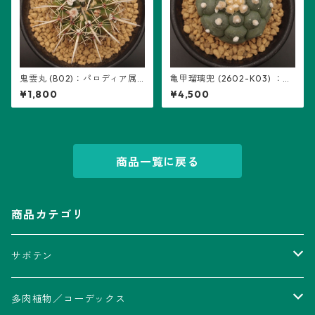
鬼雲丸 (B02)：パロディア属
亀甲瑠璃兜 (2602-K03) ：ア
※実生
ストロフィツム属 ※実生
¥1,800
¥4,500
商品一覧に戻る
商品カテゴリ
サボテン
アストロフィツム属
多肉植物／コーデックス