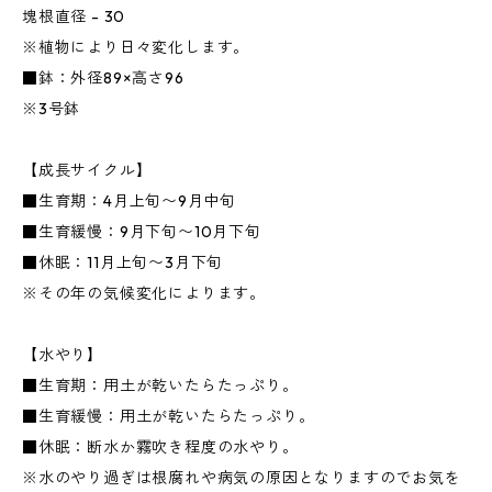
塊根直径 - 30
※植物により日々変化します。
■鉢：外径89×高さ96
※3号鉢
【成長サイクル】
■生育期：4月上旬〜9月中旬
■生育緩慢：9月下旬〜10月下旬
■休眠：11月上旬〜3月下旬
※その年の気候変化によります。
【水やり】
■生育期：用土が乾いたらたっぷり。
■生育緩慢：用土が乾いたらたっぷり。
■休眠：断水か霧吹き程度の水やり。
※水のやり過ぎは根腐れや病気の原因となりますのでお気を