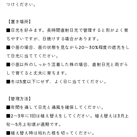
つけください。
【置き場所】
■日光を好みます。長時間直射日光で管理すると形がよく育
ちやすいですが、日焼けする場合があります。
■小苗の場合、苗の状態を見ながら20〜30%程度の遮光をし
て日光に当ててください。
■小苗以外のしっかり活着した株の場合、直射日光と雨ざら
しで育てると丈夫に育ちます。
■冬は5度以下にせず、よく日に当ててください。
【管理方法】
■年間を通して日光と通風を確保してください。
■2〜3年に1回は植え替えをしてください。植え替えは3月上
旬〜5月上旬頃が適期です。
■植え替え時は枯れた根を切ってください。