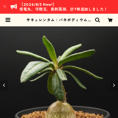
【2026/8/3 New!】
怪竜丸、守殿玉、黒刺鳳頭、計7株追加しました！
サキュレンタム：パキポディウム属
(B03) | 万緑 BAN RYOKU