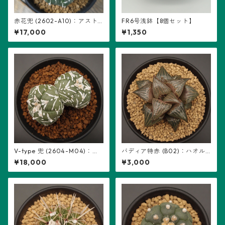
赤花兜 (2602-A10)：アスト
FR6号浅鉢【8個セット】
ロフィツム属 ※実生、五稜+複
¥17,000
¥1,350
稜あり
V-type 兜 (2604-M04)：ア
バディア特赤 (B02)：ハオル
ストロフィツム属 ※実生、2頭
チア属 ※実生
¥18,000
¥3,000
立ち、5稜