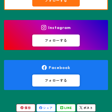
フォローする
エピテランサエ属
ハオルチア属
花園兜
エリオシケ属
パキポディウム属
ヒトデ兜(★Star Shape)
Instagram
オブレゴニア属
フェネストラリア属
鸞鳳玉
フォローする
オレオケレウス属
プセウドリトス属
オロヤ属
ペラルゴニウム属
Facebook
ギムノカクタス属
ボスウェリア属
フォローする
ギムノカリキウム属
モンソニア属
保存
シェア
LINE
ポスト
friedrichii LB 2178
キリンドロオプンチア属
ユーフォルビア属