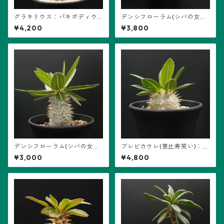
グラキリウス：パキポディウ
デンシフローラム(シバの女王
ム属 (B05) ※実生
の玉櫛)：パキポディウム属 (B
¥4,200
¥3,800
02)
デンシフローラム(シバの女王
ブレビカウレ(恵比寿笑い)：パ
の玉櫛)：パキポディウム属 (B
キポディウム属 (B01) ※実生
¥3,000
¥4,800
04) ※実生