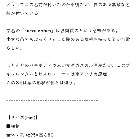
どうしてこの名前が付いたのか不明だが、夢のある素敵な名
前が付いている。
学名の「succulentum」は多肉質のという意味がある。
小さな苗でもぷっくりとした艶のある塊根を持った姿が可愛
らしい。
ほとんどのパキポディウムがマダガスカル原産だが、このサ
キュレンタムとビスピノーサムは南アフリカ原産。
この2種は葉の形状が他とは違う。
--------------------------------------
【サイズ(mm)】
■植物：
全体 - 約 幅95×高さ80