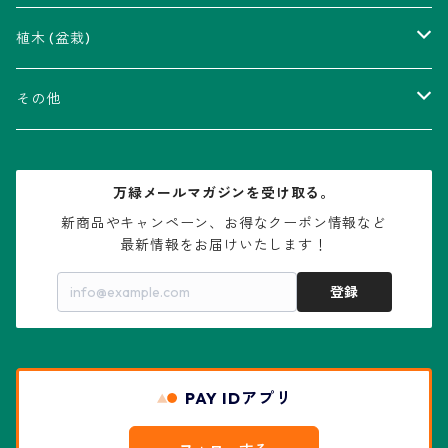
瑠璃兜錦、兜丸錦
アリオカルプス属
アカベ属
植木 (盆栽)
V-type兜
ウィギンシア属
アロエ属
ムクロジ科：カエデ属
その他
大疣兜
エキノカクタス属
ガステリア属
ニレ科：ケヤキ属
鉢
万緑メールマガジンを受け取る。
大疣瑠璃兜
エキノケレウス属
コノフィツム属
水石・景石
新商品やキャンペーン、お得なクーポン情報など

最新情報をお届けいたします！
亀甲兜
エキノプシス属
センナ属
登録
赤花兜
エスコバリア属
チレコドン属
リザード・スキン兜
PAY IDアプリ
エスポストア属
ドルステニア属
綴化、モンスト兜