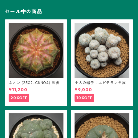
セール中の商品
ネオン (2502-CNN04) ※訳あ
小人の帽子：エピテランサ属
り：ギムノカリキウム属 ※実
(B01)
¥11,200
¥9,000
生
20%OFF
10%OFF