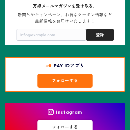
万緑メールマガジンを受け取る。
大疣瑠璃兜
エキノケレウス属
コノフィツム属
水石・景石
新商品やキャンペーン、お得なクーポン情報など

最新情報をお届けいたします！
亀甲兜
エキノプシス属
センナ属
登録
赤花兜
エスコバリア属
チレコドン属
リザード・スキン兜
PAY IDアプリ
エスポストア属
ドルステニア属
綴化、モンスト兜
フォローする
エピテランサエ属
ハオルチア属
花園兜
エリオシケ属
パキポディウム属
ヒトデ兜(★Star Shape)
Instagram
オブレゴニア属
フェネストラリア属
鸞鳳玉
フォローする