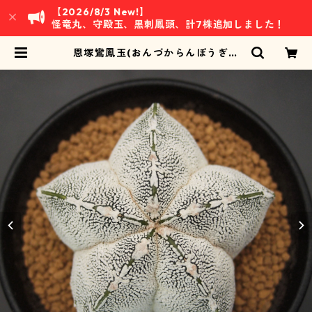
【2026/8/3 New!】
怪竜丸、守殿玉、黒刺鳳頭、計7株追加しました！
恩塚鸞鳳玉(おんづからんぽうぎょ
く)・アストロフィツム属 (B01) ※
実生 | 万緑 BAN RYOKU