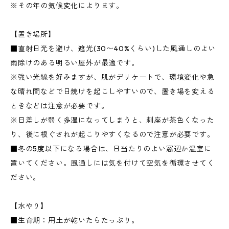
※その年の気候変化によります。
【置き場所】
■直射日光を避け、遮光(30〜40%くらい)した風通しのよい
雨除けのある明るい屋外が最適です。
※強い光線を好みますが、肌がデリケートで、環境変化や急
な晴れ間などで日焼けを起こしやすいので、置き場を変える
ときなどは注意が必要です。
※日差しが弱く多湿になってしまうと、刺座が茶色くなった
り、後に根ぐされが起こりやすくなるので注意が必要です。
■冬の5度以下になる場合は、日当たりのよい窓辺か温室に
置いてください。風通しには気を付けて空気を循環させてく
ださい。
【水やり】
■生育期：用土が乾いたらたっぷり。