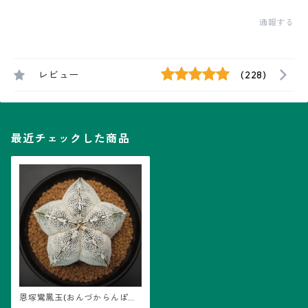
通報する
レビュー
(228)
最近チェックした商品
恩塚鸞鳳玉(おんづからんぽう
ぎょく)・アストロフィツム属