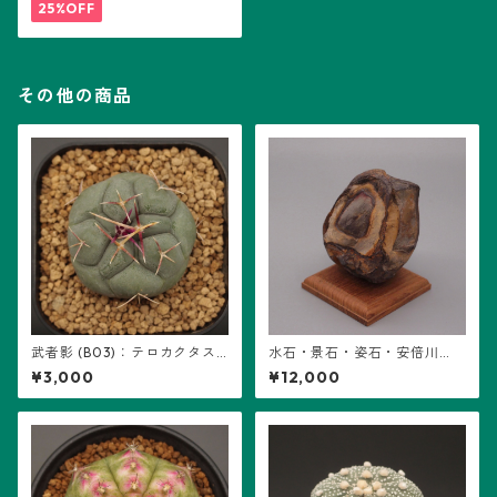
25%OFF
その他の商品
武者影 (B03)：テロカクタス
水石・景石・姿石・安倍川
属 ※実生
石・鉄岩石・ウブ石 (B17) ※石
¥3,000
¥12,000
＋台座