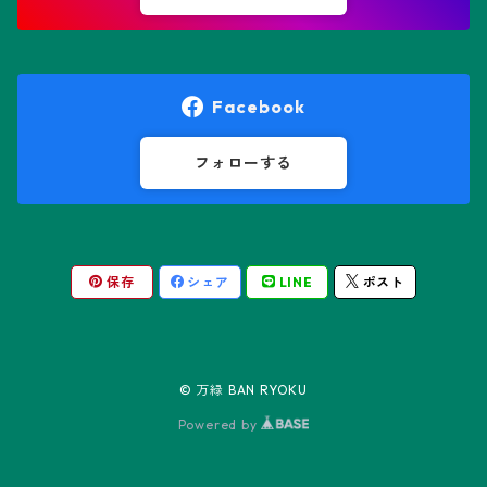
オレオケレウス属
プセウドリトス属
オロヤ属
ペラルゴニウム属
Facebook
ギムノカクタス属
ボスウェリア属
フォローする
ギムノカリキウム属
モンソニア属
保存
シェア
LINE
ポスト
friedrichii LB 2178
キリンドロオプンチア属
ユーフォルビア属
friedrichii VoS 12-1241
オールド・オベサ
ケレウス属
リトープス属
© 万緑 BAN RYOKU
friedrichii VoS 01-014/a
ノーマル・オベサ
Powered by
コピアポア属
Black Widow