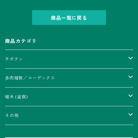
商品一覧に戻る
商品カテゴリ
サボテン
アストロフィツム属
多肉植物／コーデックス
瑠璃兜錦、兜丸錦
アリオカルプス属
アカベ属
植木 (盆栽)
V-type兜
ウィギンシア属
アロエ属
ムクロジ科：カエデ属
その他
大疣兜
エキノカクタス属
ガステリア属
ニレ科：ケヤキ属
鉢