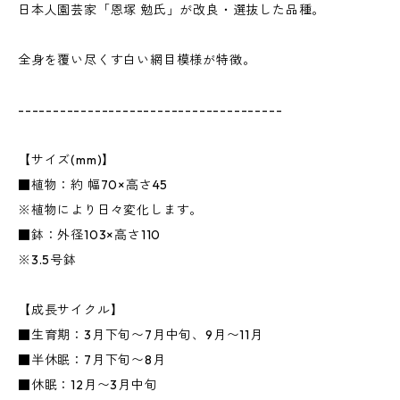
日本人園芸家「恩塚 勉氏」が改良・選抜した品種。
全身を覆い尽くす白い網目模様が特徴。
--------------------------------------
【サイズ(mm)】
■植物：約 幅70×高さ45
※植物により日々変化します。
■鉢：外径103×高さ110
※3.5号鉢
【成長サイクル】
■生育期：3月下旬〜7月中旬、9月〜11月
■半休眠：7月下旬〜8月
■休眠：12月〜3月中旬