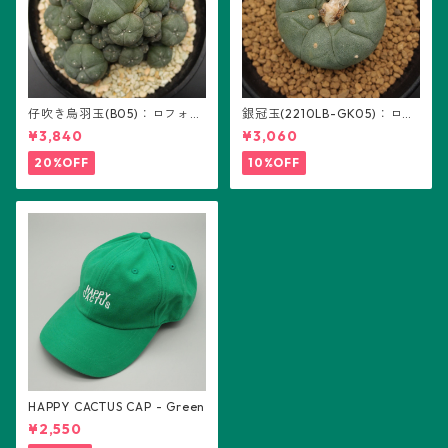
仔吹き烏羽玉(B05)：ロフォフ
銀冠玉(2210LB-GK05)：ロフ
ォラ属
ォフォラ属 ※実生
¥3,840
¥3,060
20%OFF
10%OFF
HAPPY CACTUS CAP - Green
¥2,550