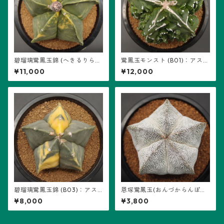
碧瑠璃鸞鳳玉錦 (へきるりらん
鸞鳳玉モンスト (B01)：アスト
ぽうぎょくにしき) (B04)：ア
ロフィツム属 ※実生
¥11,000
¥12,000
ストロフィツム属 ※実生
碧瑠璃鸞鳳玉錦 (B03)：アス
恩塚鸞鳳玉(おんづからんぽう
トロフィツム属 ※実生
ぎょく)・アストロフィツム属
¥8,000
¥3,800
(B04) ※実生