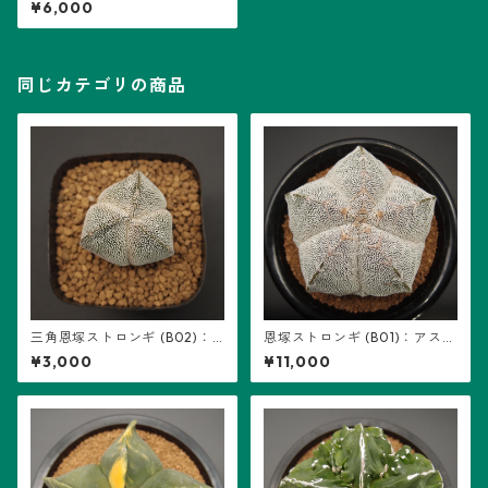
¥6,000
(B01) ※実生
同じカテゴリの商品
三角恩塚ストロンギ (B02)：
恩塚ストロンギ (B01)：アスト
アストロフィツム属 ※実生
ロフィツム属 ※実生
¥3,000
¥11,000