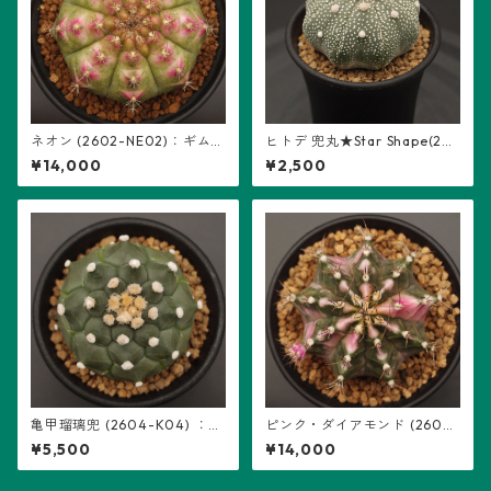
ネオン (2602-NE02)：ギムノ
ヒトデ 兜丸★Star Shape(26
カリキウム属 ※実生
04-S03)：アストロフィツム
¥14,000
¥2,500
属 ※実生
亀甲瑠璃兜 (2604-K04) ：ア
ピンク・ダイアモンド (2602-
ストロフィツム属 ※実生
PDM05)：ギムノカリキウム属
¥5,500
¥14,000