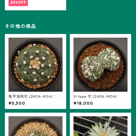
25%OFF
その他の商品
亀甲瑠璃兜 (2604-K04) ：ア
V-type 兜 (2604-M04)：ア
ストロフィツム属 ※実生
ストロフィツム属 ※実生、2頭
¥5,500
¥18,000
立ち、5稜