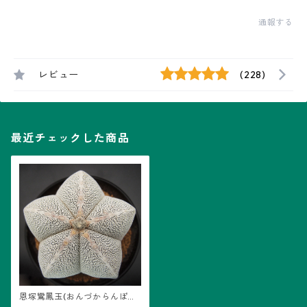
通報する
レビュー
(228)
最近チェックした商品
恩塚鸞鳳玉(おんづからんぽう
ぎょく)・アストロフィツム属