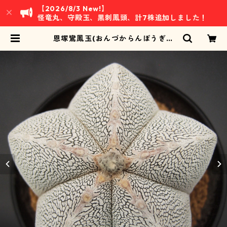
【2026/8/3 New!】
怪竜丸、守殿玉、黒刺鳳頭、計7株追加しました！
恩塚鸞鳳玉(おんづからんぽうぎょ
く)・アストロフィツム属 (B03) ※
実生 | 万緑 BAN RYOKU