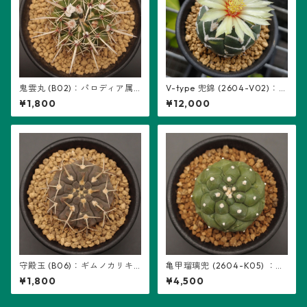
鬼雲丸 (B02)：パロディア属
V-type 兜錦 (2604-V02)：
※実生
アストロフィツム属 ※実生
¥1,800
¥12,000
守殿玉 (B06)：ギムノカリキ
亀甲瑠璃兜 (2604-K05) ：ア
ウム属 ※実生
ストロフィツム属 ※実生
¥1,800
¥4,500