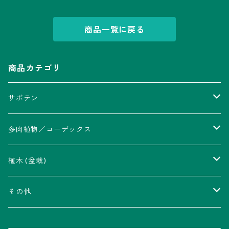
商品一覧に戻る
商品カテゴリ
サボテン
アストロフィツム属
多肉植物／コーデックス
瑠璃兜錦、兜丸錦
アリオカルプス属
アカベ属
植木 (盆栽)
V-type兜
ウィギンシア属
アロエ属
ムクロジ科：カエデ属
その他
大疣兜
エキノカクタス属
ガステリア属
ニレ科：ケヤキ属
鉢