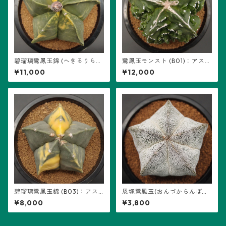
碧瑠璃鸞鳳玉錦 (へきるりらん
鸞鳳玉モンスト (B01)：アスト
ぽうぎょくにしき) (B04)：ア
ロフィツム属 ※実生
¥11,000
¥12,000
ストロフィツム属 ※実生
碧瑠璃鸞鳳玉錦 (B03)：アス
恩塚鸞鳳玉(おんづからんぽう
トロフィツム属 ※実生
ぎょく)・アストロフィツム属
¥8,000
¥3,800
(B04) ※実生