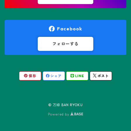
オレオケレウス属
プセウドリトス属
オロヤ属
ペラルゴニウム属
Facebook
ギムノカクタス属
ボスウェリア属
フォローする
ギムノカリキウム属
モンソニア属
保存
シェア
LINE
ポスト
friedrichii LB 2178
キリンドロオプンチア属
ユーフォルビア属
friedrichii VoS 12-1241
オールド・オベサ
ケレウス属
リトープス属
© 万緑 BAN RYOKU
friedrichii VoS 01-014/a
ノーマル・オベサ
Powered by
コピアポア属
Black Widow