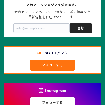
万緑メールマガジンを受け取る。
大疣瑠璃兜
エキノケレウス属
コノフィツム属
水石・景石
新商品やキャンペーン、お得なクーポン情報など

最新情報をお届けいたします！
亀甲兜
エキノプシス属
センナ属
登録
赤花兜
エスコバリア属
チレコドン属
リザード・スキン兜
PAY IDアプリ
エスポストア属
ドルステニア属
綴化、モンスト兜
フォローする
エピテランサエ属
ハオルチア属
花園兜
エリオシケ属
パキポディウム属
ヒトデ兜(★Star Shape)
Instagram
オブレゴニア属
フェネストラリア属
鸞鳳玉
フォローする