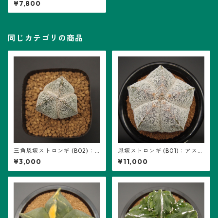
¥7,800
(B03) ※実生
同じカテゴリの商品
三角恩塚ストロンギ (B02)：
恩塚ストロンギ (B01)：アスト
アストロフィツム属 ※実生
ロフィツム属 ※実生
¥3,000
¥11,000