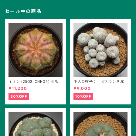
セール中の商品
ネオン (2502-CNN04) ※訳あ
小人の帽子：エピテランサ属
り：ギムノカリキウム属 ※実
(B01)
¥11,200
¥9,000
生
20%OFF
10%OFF