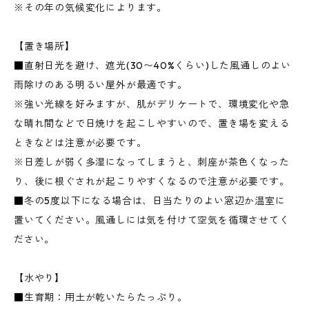
※その年の気候変化によります。
【置き場所】
■直射日光を避け、遮光(30〜40%くらい)した風通しのよい
雨除けのある明るい屋外が最適です。
※強い光線を好みますが、肌がデリケートで、環境変化や急
な晴れ間などで日焼けを起こしやすいので、置き場を変える
ときなどは注意が必要です。
※日差しが弱く多湿になってしまうと、刺座が茶色くなった
り、後に根ぐされが起こりやすくなるので注意が必要です。
■冬の5度以下になる場合は、日当たりのよい窓辺か温室に
置いてください。風通しには気を付けて空気を循環させてく
ださい。
【水やり】
■生育期：用土が乾いたらたっぷり。