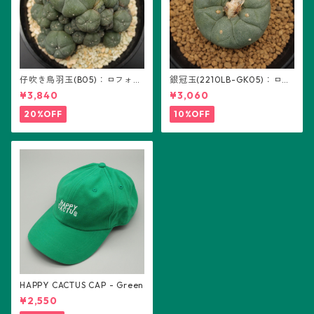
仔吹き烏羽玉(B05)：ロフォフ
銀冠玉(2210LB-GK05)：ロフ
ォラ属
ォフォラ属 ※実生
¥3,840
¥3,060
20%OFF
10%OFF
HAPPY CACTUS CAP - Green
¥2,550