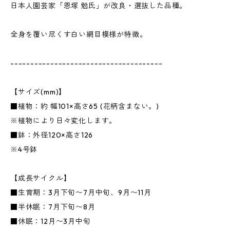
日本人園芸家「恩塚 勉氏」が改良・選抜した品種。
全身を覆い尽くす白い網目模様が特徴。
--------------------------------------
【サイズ(mm)】
■植物：約 幅101×高さ65 (花柄含まない。)
※植物により日々変化します。
■鉢：外径120×高さ126
※4号鉢
【成長サイクル】
■生育期：3月下旬〜7月中旬、9月〜11月
■半休眠：7月下旬〜8月
■休眠：12月〜3月中旬