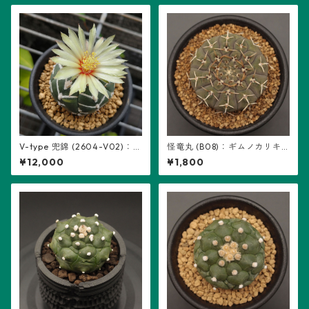
V-type 兜錦 (2604-V02)：
怪竜丸 (B08)：ギムノカリキ
アストロフィツム属 ※実生
ウム属 ※実生
¥12,000
¥1,800