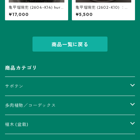
亀甲瑠璃兜 (2604-K14) hure
亀甲瑠璃兜 (2602-K10) ：ア
som鉢入り：アストロフィツ
ストロフィツム属 ※実生
¥17,000
¥5,500
ム属 ※実生
商品一覧に戻る
商品カテゴリ
サボテン
アストロフィツム属
多肉植物／コーデックス
瑠璃兜錦、兜丸錦
アリオカルプス属
アカベ属
植木 (盆栽)