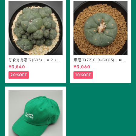
仔吹き烏羽玉(B05)：ロフォフ
銀冠玉(2210LB-GK05)：ロフ
ォラ属
ォフォラ属 ※実生
¥3,840
¥3,060
20%OFF
10%OFF