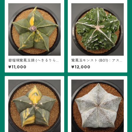
碧瑠璃鸞鳳玉錦 (へきるりらん
鸞鳳玉モンスト (B01)：アスト
ぽうぎょくにしき) (B04)：ア
ロフィツム属 ※実生
¥11,000
¥12,000
ストロフィツム属 ※実生