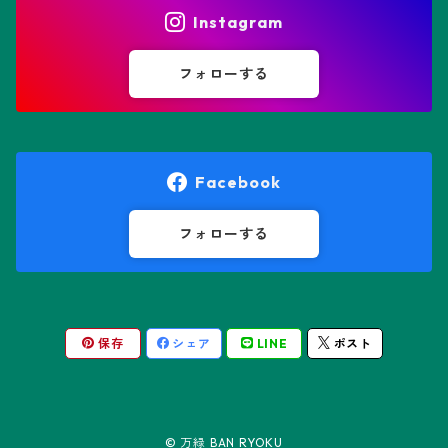
ヒトデ兜(★Star Shape)
Instagram
オブレゴニア属
フェネストラリア属
鸞鳳玉
フォローする
オレオケレウス属
プセウドリトス属
オロヤ属
ペラルゴニウム属
Facebook
ギムノカクタス属
ボスウェリア属
フォローする
ギムノカリキウム属
モンソニア属
保存
シェア
LINE
ポスト
friedrichii LB 2178
キリンドロオプンチア属
ユーフォルビア属
friedrichii VoS 12-1241
オールド・オベサ
ケレウス属
リトープス属
© 万緑 BAN RYOKU