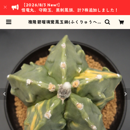
【2026/8/3 New!】
怪竜丸、守殿玉、黒刺鳳頭、計7株追加しました！
複隆碧瑠璃鸞鳳玉錦(ふくりゅうへき
るりらんぽうぎょくにしき)・アスト
ロフィツム属 (B03) | 万緑 BAN RY
OKU