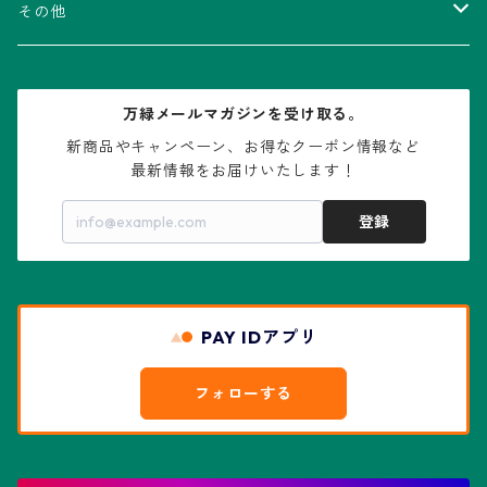
V-type兜
ウィギンシア属
アロエ属
ムクロジ科：カエデ属
その他
大疣兜
エキノカクタス属
ガステリア属
ニレ科：ケヤキ属
鉢
万緑メールマガジンを受け取る。
大疣瑠璃兜
エキノケレウス属
コノフィツム属
水石・景石
新商品やキャンペーン、お得なクーポン情報など

最新情報をお届けいたします！
亀甲兜
エキノプシス属
センナ属
登録
赤花兜
エスコバリア属
チレコドン属
リザード・スキン兜
PAY IDアプリ
エスポストア属
ドルステニア属
綴化、モンスト兜
フォローする
エピテランサエ属
ハオルチア属
花園兜
エリオシケ属
パキポディウム属