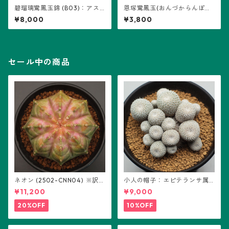
碧瑠璃鸞鳳玉錦 (B03)：アス
恩塚鸞鳳玉(おんづからんぽう
トロフィツム属 ※実生
ぎょく)・アストロフィツム属
¥8,000
¥3,800
(B04) ※実生
セール中の商品
ネオン (2502-CNN04) ※訳あ
小人の帽子：エピテランサ属
り：ギムノカリキウム属 ※実
(B01)
¥11,200
¥9,000
生
20%OFF
10%OFF