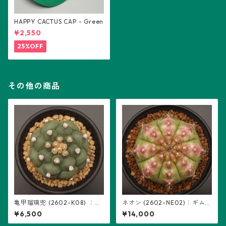
HAPPY CACTUS CAP - Green
¥2,550
25%OFF
その他の商品
亀甲瑠璃兜 (2602-K08) ：ア
ネオン (2602-NE02)：ギムノ
ストロフィツム属 ※実生
カリキウム属 ※実生
¥6,500
¥14,000