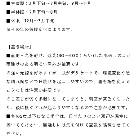
■生育期：3月下旬〜7月中旬、9月〜11月
■半休眠：7月下旬〜8月
■休眠：12月〜3月中旬
※その年の気候変化によります。
【置き場所】
■直射日光を避け、遮光(30〜40%くらい)した風通しのよい
雨除けのある明るい屋外が最適です。
※強い光線を好みますが、肌がデリケートで、環境変化や急
な晴れ間などで日焼けを起こしやすいので、置き場を変える
ときなどは注意が必要です。
※日差しが弱く多湿になってしまうと、刺座が茶色くなった
り、後に根ぐされが起こりやすくなるので注意が必要です。
■冬の5度以下になる場合は、日当たりのよい窓辺か温室に
置いてください。風通しには気を付けて空気を循環させてく
ださい。