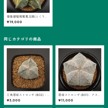
複隆碧瑠璃鸞鳳玉錦(ふくりゅ
うへきるりらんぽうぎょくに
¥19,000
しき)・アストロフィツム属 (B
03)
同じカテゴリの商品
三角恩塚ストロンギ (B02)：
恩塚ストロンギ (B01)：アスト
アストロフィツム属 ※実生
ロフィツム属 ※実生
¥3,000
¥11,000