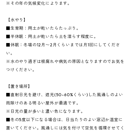
※その年の気候変化によります。
【水やり】
■生育期：用土が乾いたらたっぷり。
■半休眠：用土が乾いたら土を湿らす程度に。
■休眠：冬場の12月〜2月くらいまでは月1回にしてくださ
い。
※水のやり過ぎは根腐れや病気の原因となりますのでお気を
つけください。
【置き場所】
■直射日光を避け、遮光(50-60%くらい)した風通しのよい
雨除けのある明るい屋外が最適です。
※日光の量が多いと濃い色になります。
■冬の5度以下になる場合は、日当たりのよい窓辺か温室に
置いてください。風通しには気を付けて空気を循環させてく