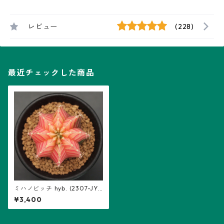
レビュー
(228)
最近チェックした商品
ミハノビッチ hyb. (2307-JY
01)：ギムノカリキウム属 ※実
¥3,400
生