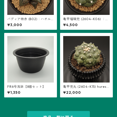
バディア特赤 (B02)：ハオル
亀甲瑠璃兜 (2604-K06) ：ア
チア属 ※実生
ストロフィツム属 ※実生
¥3,000
¥4,500
FR6号浅鉢【8個セット】
亀甲兜丸 (2604-K15) hureso
m鉢入り：アストロフィツム
¥1,350
¥22,000
属 ※実生