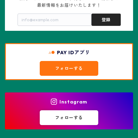
最新情報をお届けいたします！
亀甲兜
エキノプシス属
センナ属
登録
赤花兜
エスコバリア属
チレコドン属
リザード・スキン兜
PAY IDアプリ
エスポストア属
ドルステニア属
綴化、モンスト兜
フォローする
エピテランサエ属
ハオルチア属
花園兜
エリオシケ属
パキポディウム属
ヒトデ兜(★Star Shape)
Instagram
オブレゴニア属
フェネストラリア属
鸞鳳玉
フォローする
オレオケレウス属
プセウドリトス属