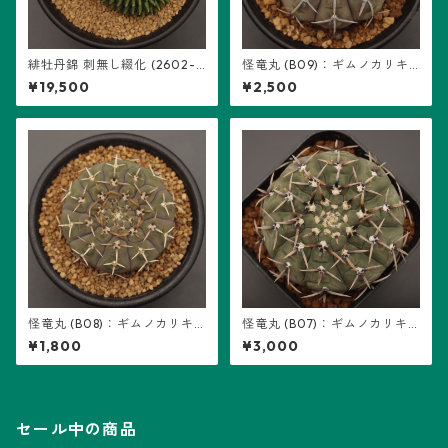
緋牡丹錦 刺無し綴化 (2602-H
怪竜丸 (B09)：ギムノカリキ
B01)：ギムノカリキウム属 ※
ウム属 ※実生
¥19,500
¥2,500
実生
怪竜丸 (B08)：ギムノカリキ
怪竜丸 (B07)：ギムノカリキ
ウム属 ※実生
ウム属 ※実生
¥1,800
¥3,000
セール中の商品