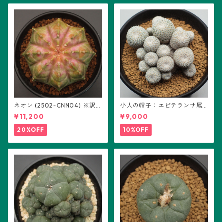
ネオン (2502-CNN04) ※訳あ
小人の帽子：エピテランサ属
り：ギムノカリキウム属 ※実
(B01)
¥11,200
¥9,000
生
20%OFF
10%OFF