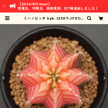
【2026/8/3 New!】
怪竜丸、守殿玉、黒刺鳳頭、計7株追加しました！
ミハノビッチ hyb. (2307-JY01)：
ギムノカリキウム属 ※実生 | 万緑 B
AN RYOKU