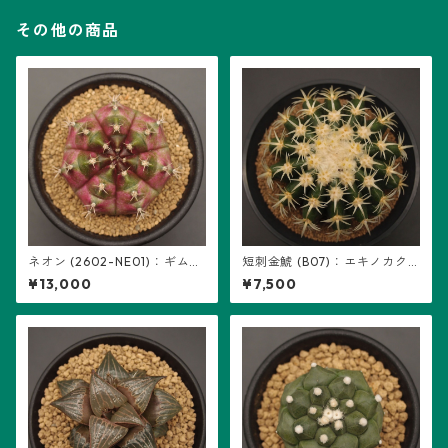
その他の商品
ネオン (2602-NE01)：ギムノ
短刺金鯱 (B07)：エキノカク
カリキウム属 ※実生
タス属 ※実生
¥13,000
¥7,500