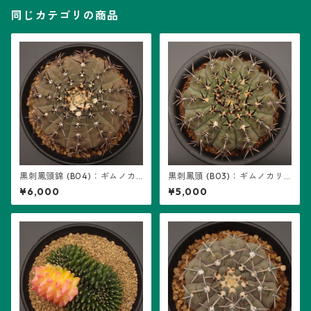
同じカテゴリの商品
黒刺鳳頭錦 (B04)：ギムノカ
黒刺鳳頭 (B03)：ギムノカリ
リキウム属 ※実生、地味斑
キウム属 ※実生
¥6,000
¥5,000