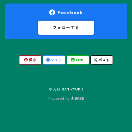
オロヤ属
ペラルゴニウム属
Facebook
ギムノカクタス属
ボスウェリア属
フォローする
ギムノカリキウム属
モンソニア属
保存
シェア
LINE
ポスト
friedrichii LB 2178
キリンドロオプンチア属
ユーフォルビア属
friedrichii VoS 12-1241
オールド・オベサ
ケレウス属
リトープス属
© 万緑 BAN RYOKU
friedrichii VoS 01-014/a
ノーマル・オベサ
Powered by
コピアポア属
Black Widow
コリファンタ属
Neon