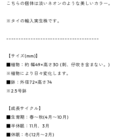
こちらの個体は淡いネオンのような美しいカラー。
※タイの輸入実生株です。
--------------------------------------
【サイズ(mm)】
■植物：約 幅49×高さ30 (刺、仔吹き含まない。)
※植物により日々変化します。
■鉢：外径72×高さ74
※2.5号鉢
【成長サイクル】
■生育期：春〜秋(4月〜10月)
■半休眠：11月、3月
■休眠：冬(12月〜2月)