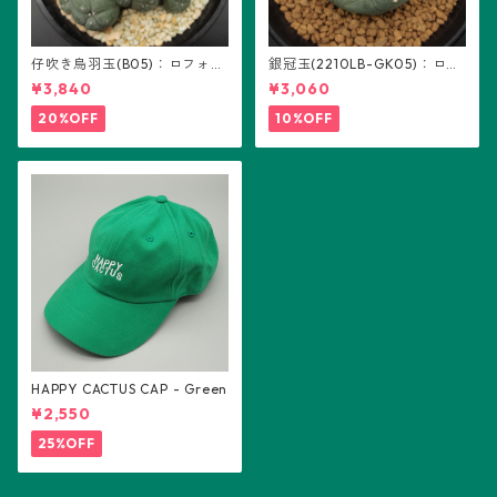
仔吹き烏羽玉(B05)：ロフォフ
銀冠玉(2210LB-GK05)：ロフ
ォラ属
ォフォラ属 ※実生
¥3,840
¥3,060
20%OFF
10%OFF
HAPPY CACTUS CAP - Green
¥2,550
25%OFF