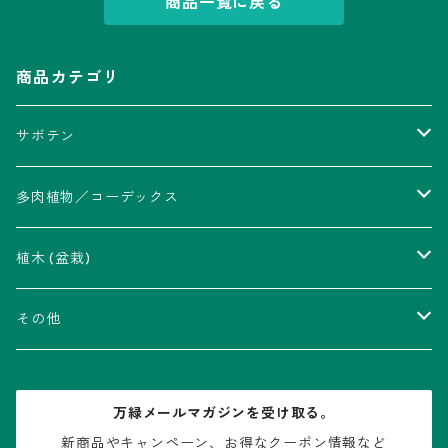
商品一覧に戻る
商品カテゴリ
サボテン
アストロフィツム属
多肉植物／コーデックス
瑠璃兜錦、兜丸錦
アリオカルプス属
アカベ属
植木 (盆栽)
V-type兜
ウィギンシア属
アロエ属
ムクロジ科：カエデ属
その他
大疣兜
エキノカクタス属
ガステリア属
ニレ科：ケヤキ属
鉢
万緑メールマガジンを受け取る。
大疣瑠璃兜
エキノケレウス属
コノフィツム属
水石・景石
新商品やキャンペーン、お得なクーポン情報など
