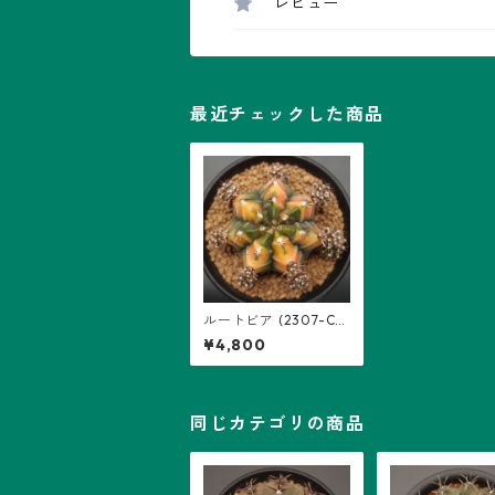
レビュー
最近チェックした商品
ルートビア (2307-CH
02)：ギムノカリキウ
¥4,800
ム属
同じカテゴリの商品