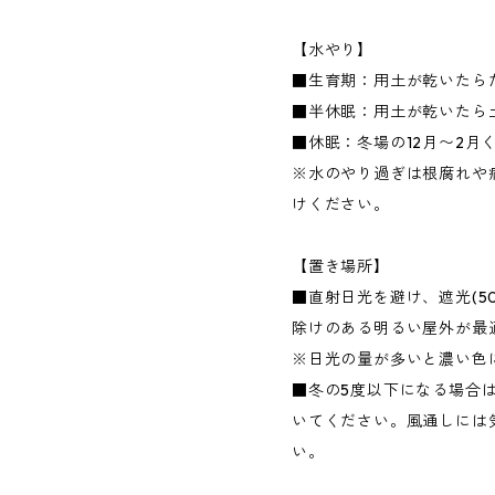
【水やり】
■生育期：用土が乾いたら
■半休眠：用土が乾いたら
■休眠：冬場の12月〜2月
※水のやり過ぎは根腐れや
けください。
【置き場所】
■直射日光を避け、遮光(5
除けのある明るい屋外が最
※日光の量が多いと濃い色
■冬の5度以下になる場合
いてください。風通しには
い。