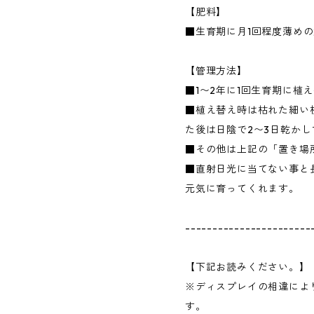
【肥料】
■生育期に月1回程度薄め
【管理方法】
■1〜2年に1回生育期に植
■植え替え時は枯れた細い
た後は日陰で2〜3日乾か
■その他は上記の「置き場
■直射日光に当てない事と
元気に育ってくれます。
-----------------------
【下記お読みください。】
※ディスプレイの相違によ
す。