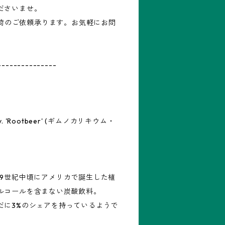
ださいませ。
再入荷のご依頼承ります。お気軽にお問
---------------
v. 'Rootbeer' (ギムノカリキウム・
19世紀中頃にアメリカで誕生した植
ルコールを含まない炭酸飲料。
だに3%のシェアを持っているようで