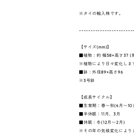
※タイの輸入株です。
-----------------------
【サイズ(mm)】
■植物：約 幅58×高さ37 
※植物により日々変化しま
■鉢：外径89×高さ96
※3号鉢
【成長サイクル】
■生育期：春〜秋(4月〜10
■半休眠：11月、3月
■休眠：冬(12月〜2月)
※その年の気候変化により