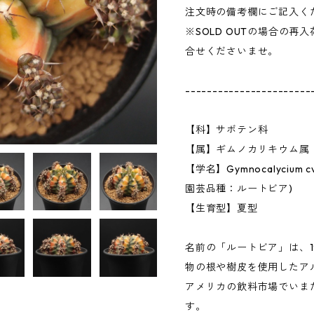
注文時の備考欄にご記入く
※SOLD OUTの場合の
合せくださいませ。
-----------------------
【科】サボテン科
【属】ギムノカリキウム属
【学名】Gymnocalycium c
園芸品種：ルートビア)
【生育型】夏型
名前の「ルートビア」は、
物の根や樹皮を使用したア
アメリカの飲料市場でいま
す。