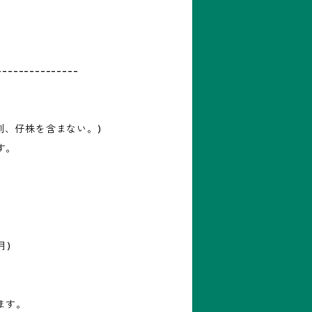
---------------
(刺、仔株を含まない。)
す。
月)
ます。