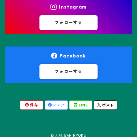
ヒトデ兜(★Star Shape)
Instagram
オブレゴニア属
フェネストラリア属
鸞鳳玉
フォローする
オレオケレウス属
プセウドリトス属
オロヤ属
ペラルゴニウム属
Facebook
ギムノカクタス属
ボスウェリア属
フォローする
ギムノカリキウム属
モンソニア属
保存
シェア
LINE
ポスト
friedrichii LB 2178
キリンドロオプンチア属
ユーフォルビア属
friedrichii VoS 12-1241
オールド・オベサ
ケレウス属
リトープス属
© 万緑 BAN RYOKU