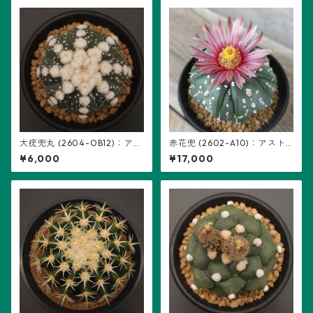
大疣兜丸 (2604-OB12)：アス
赤花兜 (2602-A10)：アスト
トロフィツム属 ※実生
ロフィツム属 ※実生、五稜+複
¥6,000
¥17,000
稜あり