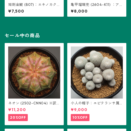
短刺金鯱 (B07)：エキノカク
亀甲瑠璃兜 (2604-K11) ：ア
タス属 ※実生
ストロフィツム属 ※実生
¥7,500
¥8,000
セール中の商品
ネオン (2502-CNN04) ※訳あ
小人の帽子：エピテランサ属
り：ギムノカリキウム属 ※実
(B01)
¥11,200
¥9,000
生
20%OFF
10%OFF