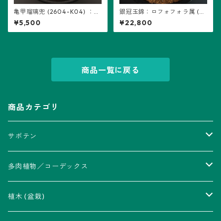
亀甲瑠璃兜 (2604-K04) ：ア
銀冠玉錦：ロフォフォラ属 (B
ストロフィツム属 ※実生
04) ※扁平、多稜
¥5,500
¥22,800
商品一覧に戻る
商品カテゴリ
サボテン
アストロフィツム属
多肉植物／コーデックス
瑠璃兜錦、兜丸錦
アリオカルプス属
アカベ属
植木 (盆栽)