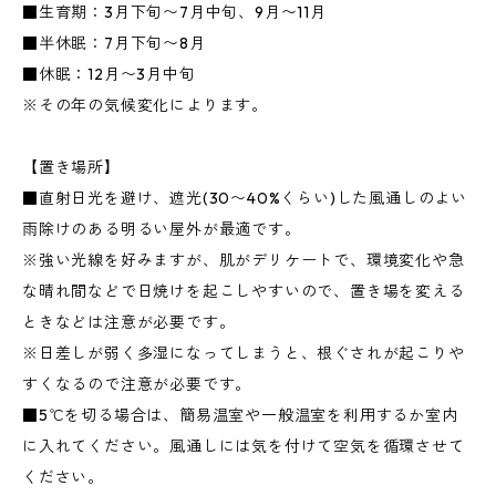
■生育期：3月下旬〜7月中旬、9月〜11月
■半休眠：7月下旬〜8月
■休眠：12月〜3月中旬
※その年の気候変化によります。
【置き場所】
■直射日光を避け、遮光(30〜40%くらい)した風通しのよい
雨除けのある明るい屋外が最適です。
※強い光線を好みますが、肌がデリケートで、環境変化や急
な晴れ間などで日焼けを起こしやすいので、置き場を変える
ときなどは注意が必要です。
※日差しが弱く多湿になってしまうと、根ぐされが起こりや
すくなるので注意が必要です。
■5℃を切る場合は、簡易温室や一般温室を利用するか室内
に入れてください。風通しには気を付けて空気を循環させて
ください。