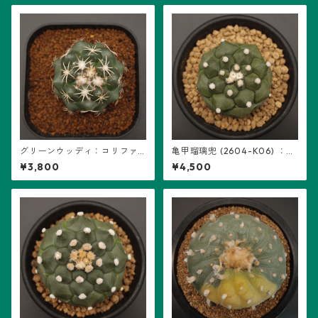
グリーンウッディ：コリファ
亀甲瑠璃兜 (2604-K06) ：ア
ンタ属 (B12)
ストロフィツム属 ※実生
¥3,800
¥4,500