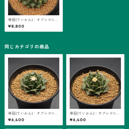
帝冠(ていかん)：オブレゴニア
属 (B04) ※実生、地味斑
¥8,800
同じカテゴリの商品
帝冠(ていかん)：オブレゴニア
帝冠(ていかん)：オブレゴニア
属 (B03) ※実生
属 (B02) ※実生
¥6,400
¥6,400