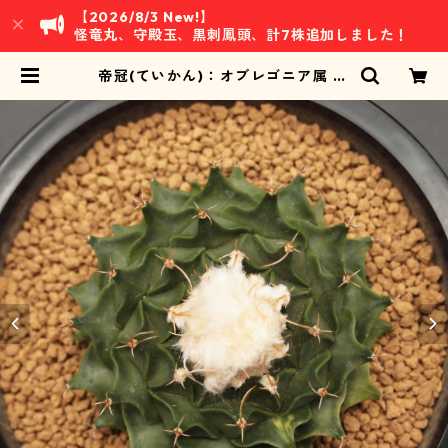
【2026/8/3 New!】
怪竜丸、守殿玉、黒刺鳳頭、計7株追加しました！
帝冠(ていかん)：オブレゴニア属 (B
04) ※実生、地味斑 | 万緑 BAN RY
OKU