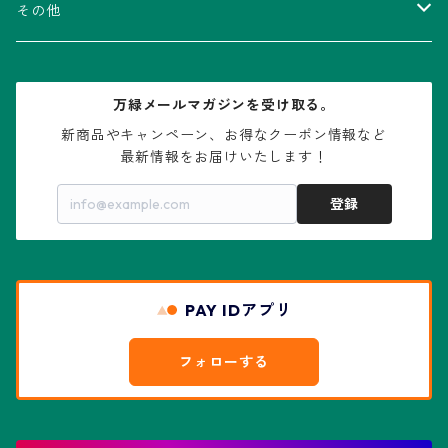
V-type兜
ウィギンシア属
アロエ属
ムクロジ科：カエデ属
その他
大疣兜
エキノカクタス属
ガステリア属
ニレ科：ケヤキ属
鉢
万緑メールマガジンを受け取る。
大疣瑠璃兜
エキノケレウス属
コノフィツム属
水石・景石
新商品やキャンペーン、お得なクーポン情報など

最新情報をお届けいたします！
亀甲兜
エキノプシス属
センナ属
登録
赤花兜
エスコバリア属
チレコドン属
リザード・スキン兜
PAY IDアプリ
エスポストア属
ドルステニア属
綴化、モンスト兜
フォローする
エピテランサエ属
ハオルチア属
花園兜
エリオシケ属
パキポディウム属