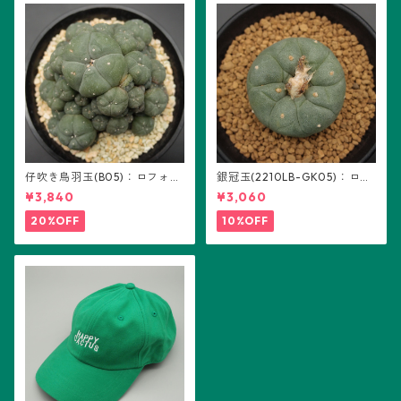
仔吹き烏羽玉(B05)：ロフォフ
銀冠玉(2210LB-GK05)：ロフ
ォラ属
ォフォラ属 ※実生
¥3,840
¥3,060
20%OFF
10%OFF