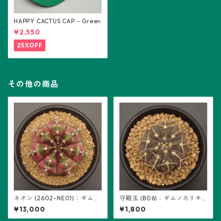
HAPPY CACTUS CAP - Green
¥2,550
25%OFF
その他の商品
ネオン (2602-NE01)：ギムノ
守殿玉 (B06)：ギムノカリキ
カリキウム属 ※実生
ウム属 ※実生
¥13,000
¥1,800