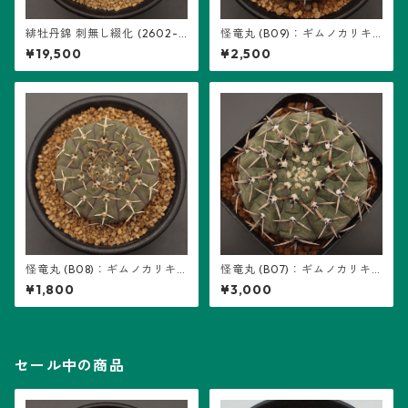
緋牡丹錦 刺無し綴化 (2602-H
怪竜丸 (B09)：ギムノカリキ
B01)：ギムノカリキウム属 ※
ウム属 ※実生
¥19,500
¥2,500
実生
怪竜丸 (B08)：ギムノカリキ
怪竜丸 (B07)：ギムノカリキ
ウム属 ※実生
ウム属 ※実生
¥1,800
¥3,000
セール中の商品