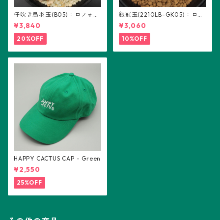
仔吹き烏羽玉(B05)：ロフォフ
銀冠玉(2210LB-GK05)：ロフ
ォラ属
ォフォラ属 ※実生
¥3,840
¥3,060
20%OFF
10%OFF
HAPPY CACTUS CAP - Green
¥2,550
25%OFF