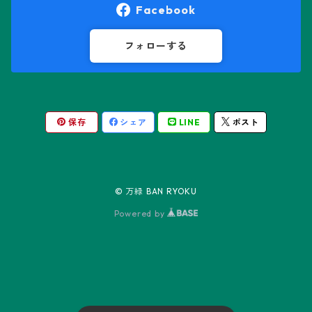
オロヤ属
ペラルゴニウム属
Facebook
ギムノカクタス属
ボスウェリア属
フォローする
ギムノカリキウム属
モンソニア属
保存
シェア
LINE
ポスト
friedrichii LB 2178
キリンドロオプンチア属
ユーフォルビア属
friedrichii VoS 12-1241
オールド・オベサ
ケレウス属
リトープス属
© 万緑 BAN RYOKU
friedrichii VoS 01-014/a
ノーマル・オベサ
Powered by
コピアポア属
Black Widow
コリファンタ属
Neon
ステノカクタス属