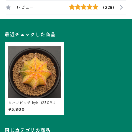
レビュー
(228)
最近チェックした商品
ミハノビッチ hyb. (2309-JY
26)：ギムノカリキウム属 ※実
¥3,800
生
同じカテゴリの商品