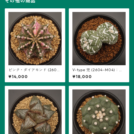
その他の商品
ピンク・ダイアモンド (2602-
V-type 兜 (2604-M04)：ア
PDM06)：ギムノカリキウム
ストロフィツム属 ※実生、2頭
¥14,000
¥18,000
属
立ち、5稜