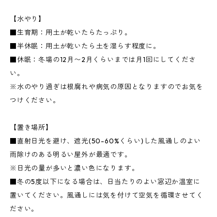
【水やり】
■生育期：用土が乾いたらたっぷり。
■半休眠：用土が乾いたら土を湿らす程度に。
■休眠：冬場の12月〜2月くらいまでは月1回にしてくださ
い。
※水のやり過ぎは根腐れや病気の原因となりますのでお気を
つけください。
【置き場所】
■直射日光を避け、遮光(50-60%くらい)した風通しのよい
雨除けのある明るい屋外が最適です。
※日光の量が多いと濃い色になります。
■冬の5度以下になる場合は、日当たりのよい窓辺か温室に
置いてください。風通しには気を付けて空気を循環させてく
ださい。