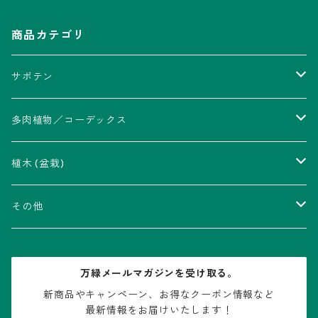
商品カテゴリ
サボテン
アストロフィツム属
多肉植物／コーデックス
瑠璃兜錦、兜丸錦
アリオカルプス属
アカベ属
植木 (盆栽)
V-type兜
ウィギンシア属
アロエ属
ムクロジ科：カエデ属
その他
大疣兜
エキノカクタス属
ガステリア属
ニレ科：ケヤキ属
鉢
万緑メールマガジンを受け取る。
大疣瑠璃兜
エキノケレウス属
コノフィツム属
水石・景石
新商品やキャンペーン、お得なクーポン情報など

最新情報をお届けいたします！