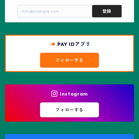
亀甲兜
エキノプシス属
センナ属
登録
赤花兜
エスコバリア属
チレコドン属
リザード・スキン兜
PAY IDアプリ
エスポストア属
ドルステニア属
綴化、モンスト兜
フォローする
エピテランサエ属
ハオルチア属
花園兜
エリオシケ属
パキポディウム属
ヒトデ兜(★Star Shape)
Instagram
オブレゴニア属
フェネストラリア属
鸞鳳玉
フォローする
オレオケレウス属
プセウドリトス属