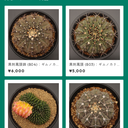
黒刺鳳頭錦 (B04)：ギムノカ
黒刺鳳頭 (B03)：ギムノカリ
リキウム属 ※実生、地味斑
キウム属 ※実生
¥6,000
¥5,000