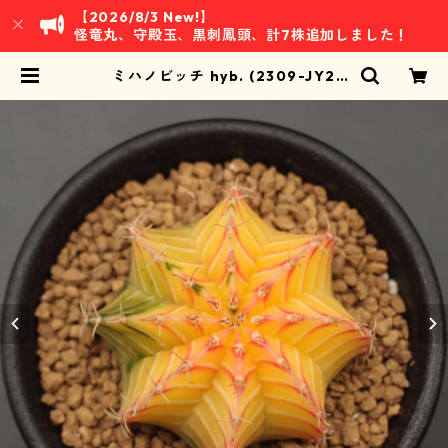
【2026/8/3 New!】
怪竜丸、守殿玉、黒刺鳳頭、計7株追加しました！
ミハノビッチ hyb. (2309-JY2
6)：ギムノカリキウム属 ※実生 | 万
緑 BAN RYOKU