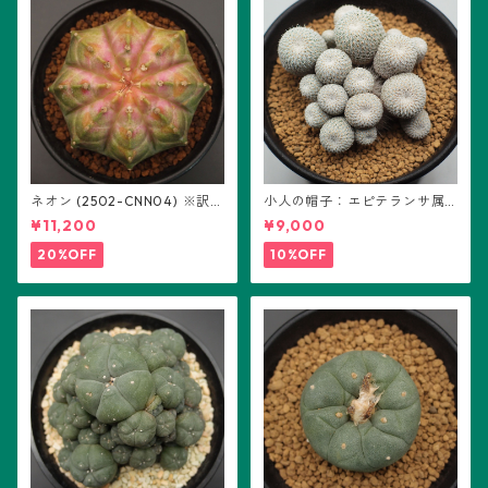
ネオン (2502-CNN04) ※訳あ
小人の帽子：エピテランサ属
り：ギムノカリキウム属 ※実
(B01)
¥11,200
¥9,000
生
20%OFF
10%OFF