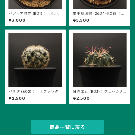
バディア特赤 (B01)：ハオルチ
亀甲瑠璃兜 (2604-K08) ：ア
ア属 ※実生
ストロフィツム属 ※実生
¥3,000
¥5,500
パリダ (B02)：コリファンタ
日の出丸 (B03)：フェロカク
属 ※実生
タス属 ※実生
¥2,500
¥2,500
商品一覧に戻る