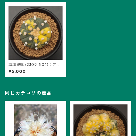
瑠璃兜錦 (2309-N04)：アス
トロフィツム属 ※実生
¥5,000
同じカテゴリの商品