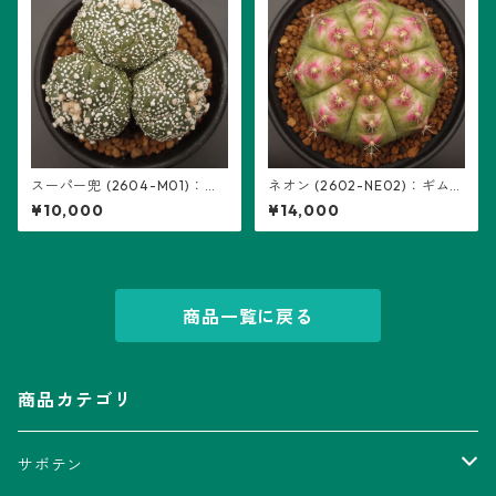
スーパー兜 (2604-M01)：ア
ネオン (2602-NE02)：ギムノ
ストロフィツム属 ※実生、3頭
カリキウム属 ※実生
¥10,000
¥14,000
立ち
商品一覧に戻る
商品カテゴリ
サボテン