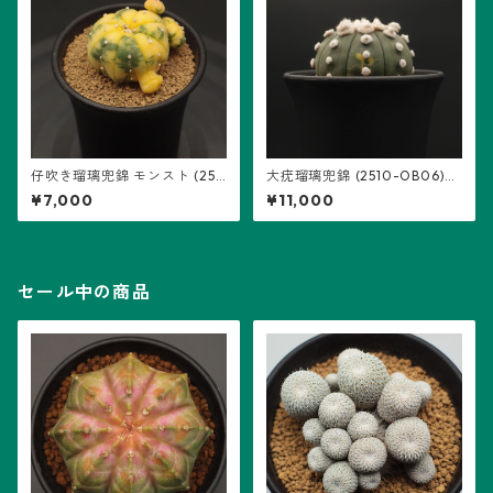
仔吹き瑠璃兜錦 モンスト (251
大疣瑠璃兜錦 (2510-OB06)：
2-NC01)：アストロフィツム
アストロフィツム属 ※実生
¥7,000
¥11,000
属 ※実生
セール中の商品