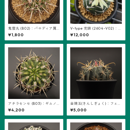
鬼雲丸 (B02)：パロディア属
V-type 兜錦 (2604-V02)：
※実生
アストロフィツム属 ※実生
¥1,800
¥12,000
アチラセンセ (B03)：ギムノ
金鵄玉(きんしぎょく)：フェロ
カリキウム属 ※実生、曙斑
カクタス属 (B07) ※実生
¥4,200
¥5,000