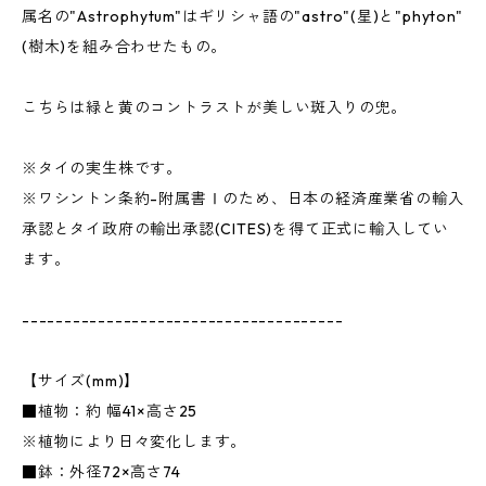
属名の"Astrophytum"はギリシャ語の"astro"(星)と"phyton"
(樹木)を組み合わせたもの。
こちらは緑と黄のコントラストが美しい斑入りの兜。
※タイの実生株です。
※ワシントン条約-附属書Ⅰのため、日本の経済産業省の輸入
承認とタイ政府の輸出承認(CITES)を得て正式に輸入してい
ます。
--------------------------------------
【サイズ(mm)】
■植物：約 幅41×高さ25
※植物により日々変化します。
■鉢：外径72×高さ74