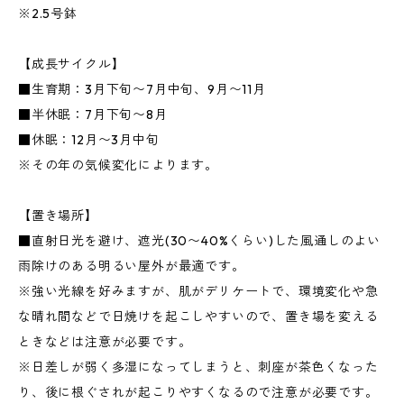
※2.5号鉢
【成長サイクル】
■生育期：3月下旬〜7月中旬、9月〜11月
■半休眠：7月下旬〜8月
■休眠：12月〜3月中旬
※その年の気候変化によります。
【置き場所】
■直射日光を避け、遮光(30〜40%くらい)した風通しのよい
雨除けのある明るい屋外が最適です。
※強い光線を好みますが、肌がデリケートで、環境変化や急
な晴れ間などで日焼けを起こしやすいので、置き場を変える
ときなどは注意が必要です。
※日差しが弱く多湿になってしまうと、刺座が茶色くなった
り、後に根ぐされが起こりやすくなるので注意が必要です。