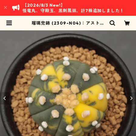
【2026/8/3 New!】
怪竜丸、守殿玉、黒刺鳳頭、計7株追加しました！
瑠璃兜錦 (2309-N04)：アストロ
フィツム属 ※実生 | 万緑 BAN RYO
KU