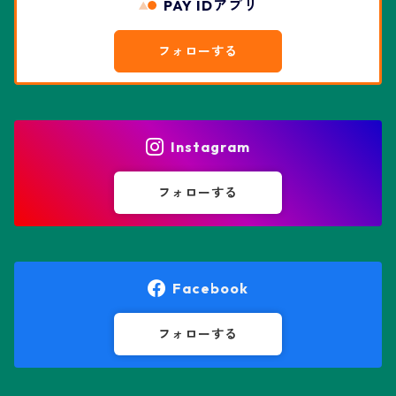
PAY IDアプリ
エスポストア属
ドルステニア属
綴化、モンスト兜
フォローする
エピテランサエ属
ハオルチア属
花園兜
エリオシケ属
パキポディウム属
ヒトデ兜(★Star Shape)
Instagram
オブレゴニア属
フェネストラリア属
鸞鳳玉
フォローする
オレオケレウス属
プセウドリトス属
オロヤ属
ペラルゴニウム属
Facebook
ギムノカクタス属
ボスウェリア属
フォローする
ギムノカリキウム属
モンソニア属