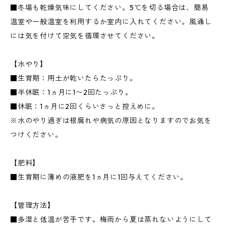
■冬場も乾燥気味にしてください。5℃を切る場合は、簡易
温室や一般温室を利用するか室内に入れてください。風通し
には気を付けて空気を循環させてください。
【水やり】
■生育期：用土が乾いたらたっぷり。
■半休眠：1ヵ月に1〜2回たっぷり。
■休眠：1ヵ月に2回くらいさっと控えめに。
※水のやり過ぎは根腐れや病気の原因となりますのでお気を
つけください。
【肥料】
■生育期に薄めの液肥を1ヵ月に1回与えてください。
【管理方法】
■多湿と低温が苦手です。梅雨から夏は蒸れないようにして