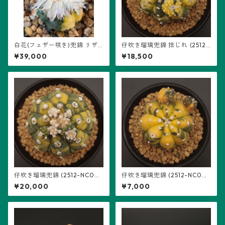
白花(フェザー咲き)兜錦 リザ
仔吹き瑠璃兜錦 捻じれ (2512-
ード・スキン (2502-W01)：
NC04)：アストロフィツム属
¥39,000
¥18,500
アストロフィツム属 ※実生 ※
※実生
2026/4/13 再撮影
仔吹き瑠璃兜錦 (2512-NC0
仔吹き瑠璃兜錦 (2512-NC0
5)：アストロフィツム属 ※実
2)：アストロフィツム属 ※実
¥20,000
¥7,000
生
生