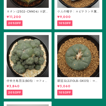
ネオン (2502-CNN04) ※訳あ
小人の帽子：エピテランサ属
り：ギムノカリキウム属 ※実
(B01)
¥11,200
¥9,000
生
20%OFF
10%OFF
仔吹き烏羽玉(B05)：ロフォフ
銀冠玉(2210LB-GK05)：ロフ
ォラ属
ォフォラ属 ※実生
¥3,840
¥3,060
20%OFF
10%OFF