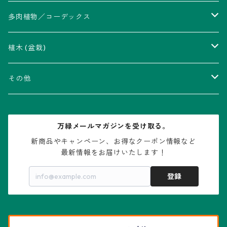
アストロフィツム属
多肉植物／コーデックス
瑠璃兜錦、兜丸錦
アリオカルプス属
アカベ属
植木 (盆栽)
V-type兜
ウィギンシア属
アロエ属
ムクロジ科：カエデ属
その他
大疣兜
エキノカクタス属
ガステリア属
ニレ科：ケヤキ属
鉢
万緑メールマガジンを受け取る。
大疣瑠璃兜
エキノケレウス属
コノフィツム属
水石・景石
新商品やキャンペーン、お得なクーポン情報など

最新情報をお届けいたします！
亀甲兜
エキノプシス属
センナ属
登録
赤花兜
エスコバリア属
チレコドン属
リザード・スキン兜