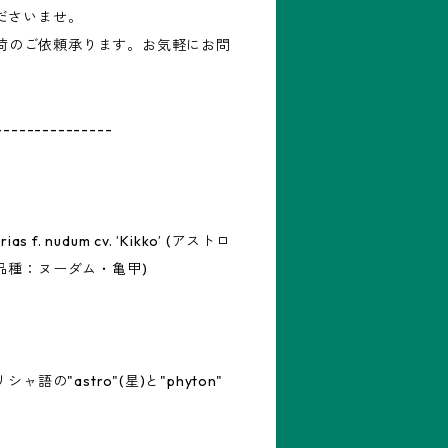
ださいませ。
再入荷のご依頼承ります。お気軽にお問
---------------
as f. nudum cv. ’Kikko’ (アストロ
品種：ヌーダム・亀甲)
シャ語の"astro"(星)と"phyton"
。