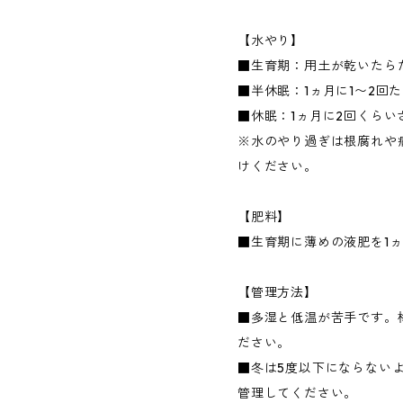
【水やり】
■生育期：用土が乾いたら
■半休眠：1ヵ月に1〜2回
■休眠：1ヵ月に2回くらい
※水のやり過ぎは根腐れや
けください。
【肥料】
■生育期に薄めの液肥を1ヵ
【管理方法】
■多湿と低温が苦手です。
ださい。
■冬は5度以下にならない
管理してください。