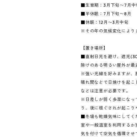
■生育期：3月下旬〜7月中旬
■半休眠：7月下旬〜8月
■休眠：12月〜3月中旬
※その年の気候変化により
【置き場所】
■直射日光を避け、遮光(3
除けのある明るい屋外が最
※強い光線を好みますが、
晴れ間などで日焼けを起こ
などは注意が必要です。
※日差しが弱く多湿になっ
り、後に根ぐされが起こり
■冬場も乾燥気味にしてく
室や一般温室を利用するか
気を付けて空気を循環させ