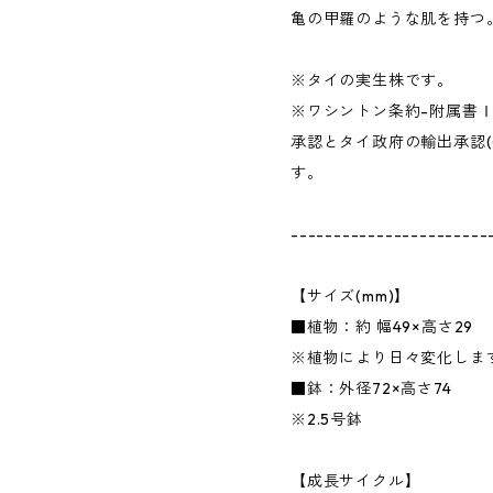
亀の甲羅のような肌を持つ
※タイの実生株です。
※ワシントン条約-附属書
承認とタイ政府の輸出承認(
す。
-----------------------
【サイズ(mm)】
■植物：約 幅49×高さ29
※植物により日々変化しま
■鉢：外径72×高さ74
※2.5号鉢
【成長サイクル】