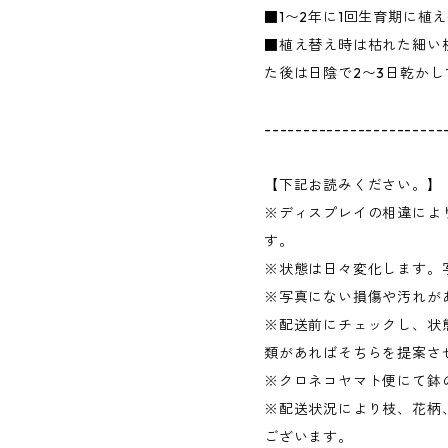
■1〜2年に1回生育期に植
■植え替え時は枯れた細い
た後は日陰で2〜3日乾か
-----------------------
【下記お読みください。】
※ディスプレイの相違によ
す。
※状態は日々変化します。
※写真にない損傷や汚れが
※配送前にチェックし、状
類があればそちらを提案さ
※クロネコヤマト便にて鉢
※配送状況により枝、花柄
ございます。