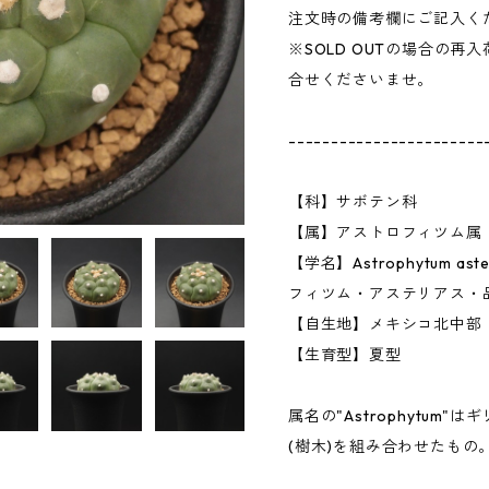
注文時の備考欄にご記入く
※SOLD OUTの場合の
合せくださいませ。
-----------------------
【科】サボテン科
【属】アストロフィツム属
【学名】Astrophytum asteri
フィツム・アステリアス・
【自生地】メキシコ北中部
【生育型】夏型
属名の"Astrophytum"はギリ
(樹木)を組み合わせたもの