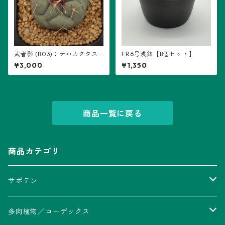
武者影 (B03)：テロカクタス
FR6号浅鉢【8個セット】
属 ※実生
¥3,000
¥1,350
商品一覧に戻る
商品カテゴリ
サボテン
アストロフィツム属
多肉植物／コーデックス