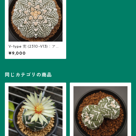
V-type 兜 (2310-V13)：アス
トロフィツム属 ※実生、7稜
¥9,000
同じカテゴリの商品