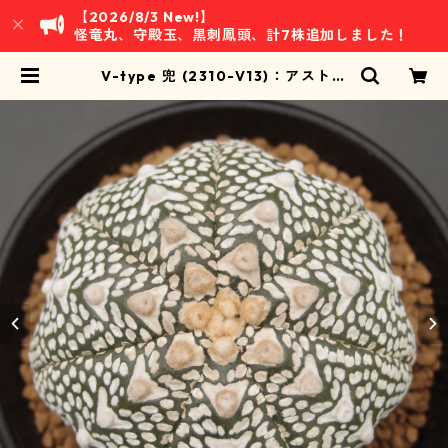
【2026/8/3 New!】
怪竜丸、守殿玉、黒刺鳳頭、計7株追加しました！
V-type 兜 (2310-V13)：アストロ
フィツム属 ※実生、7稜 | 万緑 BAN
RYOKU