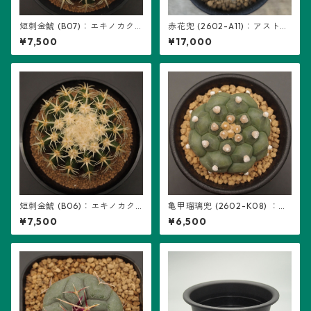
短刺金鯱 (B07)：エキノカク
赤花兜 (2602-A11)：アストロ
タス属 ※実生
フィツム属 ※実生、五稜+複稜
¥7,500
¥17,000
あり
短刺金鯱 (B06)：エキノカク
亀甲瑠璃兜 (2602-K08) ：ア
タス属 ※実生
ストロフィツム属 ※実生
¥7,500
¥6,500