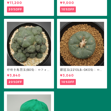
り：ギムノカリキウム属 ※実
(B01)
¥11,200
¥9,000
生
20%OFF
10%OFF
仔吹き烏羽玉(B05)：ロフォフ
銀冠玉(2210LB-GK05)：ロフ
ォラ属
ォフォラ属 ※実生
¥3,840
¥3,060
20%OFF
10%OFF