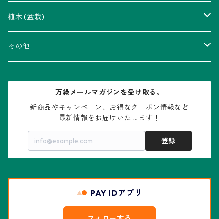
瑠璃兜錦、兜丸錦
アリオカルプス属
アカベ属
植木 (盆栽)
V-type兜
ウィギンシア属
アロエ属
ムクロジ科：カエデ属
その他
大疣兜
エキノカクタス属
ガステリア属
ニレ科：ケヤキ属
鉢
万緑メールマガジンを受け取る。
大疣瑠璃兜
エキノケレウス属
コノフィツム属
水石・景石
新商品やキャンペーン、お得なクーポン情報など

最新情報をお届けいたします！
亀甲兜
エキノプシス属
センナ属
登録
赤花兜
エスコバリア属
チレコドン属
リザード・スキン兜
PAY IDアプリ
エスポストア属
ドルステニア属
綴化、モンスト兜
フォローする