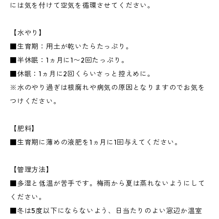
には気を付けて空気を循環させてください。
【水やり】
■生育期：用土が乾いたらたっぷり。
■半休眠：1ヵ月に1〜2回たっぷり。
■休眠：1ヵ月に2回くらいさっと控えめに。
※水のやり過ぎは根腐れや病気の原因となりますのでお気を
つけください。
【肥料】
■生育期に薄めの液肥を1ヵ月に1回与えてください。
【管理方法】
■多湿と低温が苦手です。梅雨から夏は蒸れないようにして
ください。
■冬は5度以下にならないよう、日当たりのよい窓辺か温室