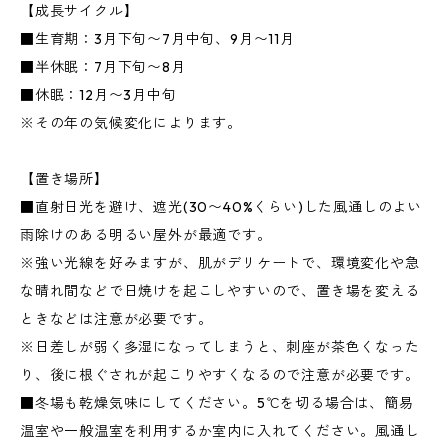
【成長サイクル】
■生育期：3月下旬〜7月中旬、9月〜11月
■半休眠：7月下旬〜8月
■休眠：12月〜3月中旬
※その年の気候変化によります。
【置き場所】
■直射日光を避け、遮光(30〜40%くらい)した風通しのよい
雨除けのある明るい屋外が最適です。
※強い光線を好みますが、肌がデリケートで、環境変化や急
な晴れ間などで日焼けを起こしやすいので、置き場を変える
ときなどは注意が必要です。
※日差しが弱く多湿になってしまうと、刺座が茶色くなった
り、後に根ぐされが起こりやすくなるので注意が必要です。
■冬場も乾燥気味にしてください。5℃を切る場合は、簡易
温室や一般温室を利用するか室内に入れてください。風通し