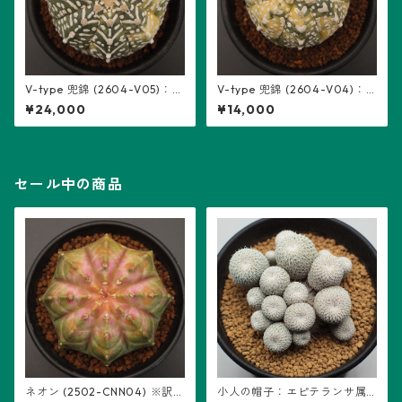
V-type 兜錦 (2604-V05)：ア
V-type 兜錦 (2604-V04)：
ストロフィツム属 ※実生
アストロフィツム属 ※実生
¥24,000
¥14,000
セール中の商品
ネオン (2502-CNN04) ※訳あ
小人の帽子：エピテランサ属