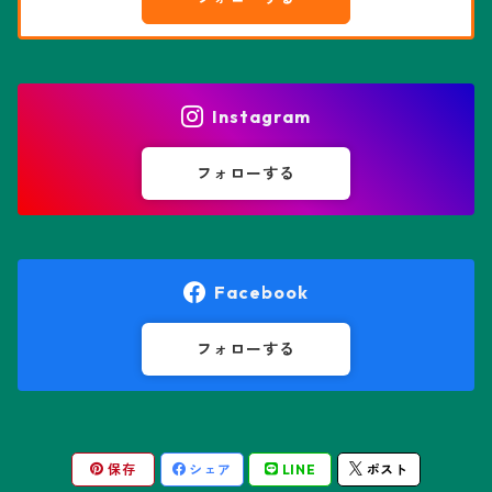
エピテランサエ属
ハオルチア属
花園兜
エリオシケ属
パキポディウム属
ヒトデ兜(★Star Shape)
Instagram
オブレゴニア属
フェネストラリア属
鸞鳳玉
フォローする
オレオケレウス属
プセウドリトス属
オロヤ属
ペラルゴニウム属
Facebook
ギムノカクタス属
ボスウェリア属
フォローする
ギムノカリキウム属
モンソニア属
保存
シェア
LINE
ポスト
friedrichii LB 2178
キリンドロオプンチア属
ユーフォルビア属