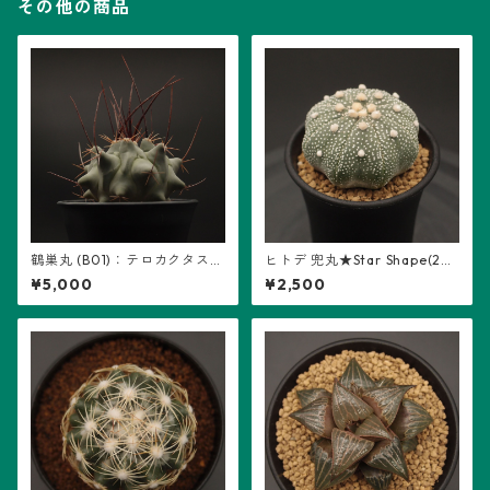
その他の商品
鶴巣丸 (B01)：テロカクタス属
ヒトデ 兜丸★Star Shape(26
※実生
04-S03)：アストロフィツム
¥5,000
¥2,500
属 ※実生