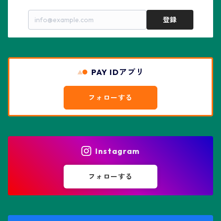
亀甲兜
エキノプシス属
センナ属
登録
赤花兜
エスコバリア属
チレコドン属
リザード・スキン兜
PAY IDアプリ
エスポストア属
ドルステニア属
綴化、モンスト兜
フォローする
エピテランサエ属
ハオルチア属
花園兜
エリオシケ属
パキポディウム属
ヒトデ兜(★Star Shape)
Instagram
オブレゴニア属
フェネストラリア属
鸞鳳玉
フォローする
オレオケレウス属
プセウドリトス属