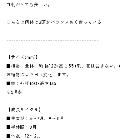
白刺がとても美しい。
こちらの個体は3頭がバランス良く育っている。
--------------------------------------
【サイズ(mm)】
■植物：全体、約 幅122×高さ55 (刺、花は含まない。)
※植物により日々変化します。
■鉢：外径160×高さ135
※5号鉢
【成長サイクル】
■生育期：3〜7月、9〜11月
■半休眠：8月
■休眠：12〜2月