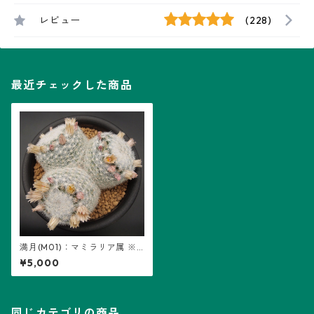
レビュー
(228)
最近チェックした商品
満月(M01)：マミラリア属 ※
実生
¥5,000
同じカテゴリの商品