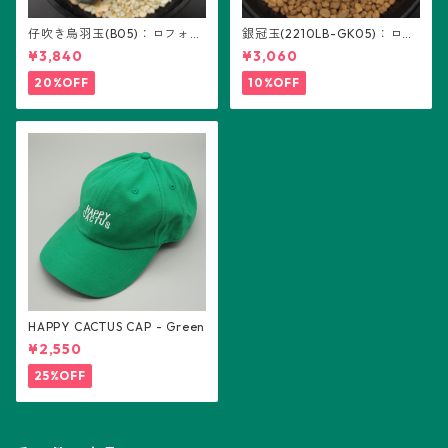
仔吹き烏羽玉(B05)：ロフォフ
銀冠玉(2210LB-GK05)：ロフ
ォラ属
ォフォラ属 ※実生
¥3,840
¥3,060
20%OFF
10%OFF
HAPPY CACTUS CAP - Green
¥2,550
25%OFF