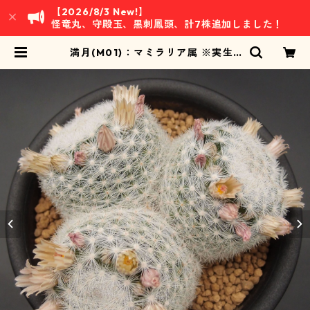
【2026/8/3 New!】
怪竜丸、守殿玉、黒刺鳳頭、計7株追加しました！
満月(M01)：マミラリア属 ※実生 |
万緑 BAN RYOKU