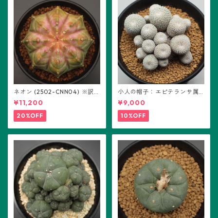
ネオン (2502-CNN04) ※訳あ
小人の帽子：エピテランサ属
り：ギムノカリキウム属 ※実
(B01)
¥11,200
¥9,000
生
20%OFF
10%OFF