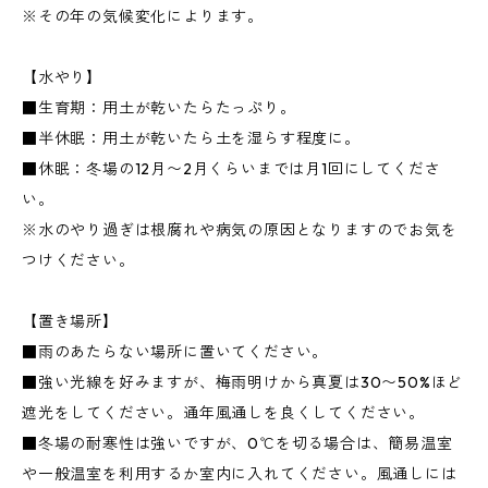
※その年の気候変化によります。
【水やり】
■生育期：用土が乾いたらたっぷり。
■半休眠：用土が乾いたら土を湿らす程度に。
■休眠：冬場の12月〜2月くらいまでは月1回にしてくださ
い。
※水のやり過ぎは根腐れや病気の原因となりますのでお気を
つけください。
【置き場所】
■雨のあたらない場所に置いてください。
■強い光線を好みますが、梅雨明けから真夏は30〜50%ほど
遮光をしてください。通年風通しを良くしてください。
■冬場の耐寒性は強いですが、0℃を切る場合は、簡易温室
や一般温室を利用するか室内に入れてください。風通しには