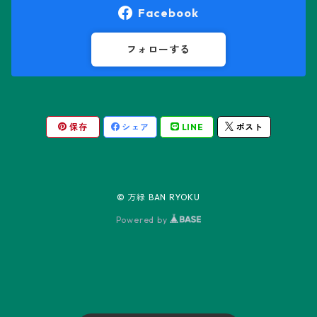
オロヤ属
ペラルゴニウム属
Facebook
ギムノカクタス属
ボスウェリア属
フォローする
ギムノカリキウム属
モンソニア属
保存
シェア
LINE
ポスト
friedrichii LB 2178
キリンドロオプンチア属
ユーフォルビア属
friedrichii VoS 12-1241
オールド・オベサ
ケレウス属
リトープス属
© 万緑 BAN RYOKU
friedrichii VoS 01-014/a
ノーマル・オベサ
Powered by
コピアポア属
Black Widow
コリファンタ属
Neon
ステノカクタス属