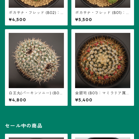
ボカサナ・フレッド (B02)：
ボカサナ・フレッド (B01)：マ
マミラリア属 ※実生
ミラリア属 ※実生
¥4,500
¥5,500
白王丸(パーキンソニー) (B0
金銀司 (B01)：マミラリア属
1)：マミラリア属 ※実生
※実生
¥4,800
¥5,400
セール中の商品