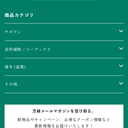
商品カテゴリ
サボテン
アストロフィツム属
多肉植物／コーデックス
瑠璃兜錦、兜丸錦
アリオカルプス属
アカベ属
植木 (盆栽)
V-type兜
ウィギンシア属
アロエ属
ムクロジ科：カエデ属
その他
大疣兜
エキノカクタス属
ガステリア属
ニレ科：ケヤキ属
鉢
万緑メールマガジンを受け取る。
大疣瑠璃兜
エキノケレウス属
コノフィツム属
水石・景石
新商品やキャンペーン、お得なクーポン情報など

最新情報をお届けいたします！