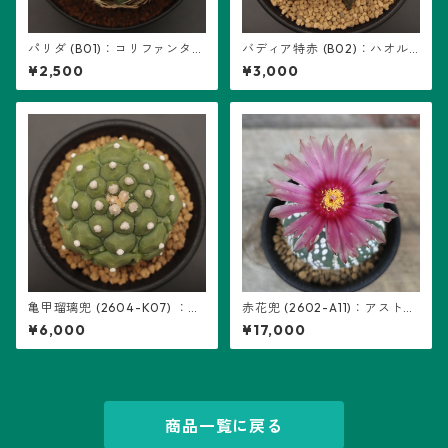
パリダ (B01)：コリファンタ属
バディア特赤 (B02)：ハオル
※実生
チア属 ※実生
¥2,500
¥3,000
亀甲瑠璃兜 (2604-K07) ：ア
赤花兜 (2602-A11)：アストロ
ストロフィツム属 ※実生
フィツム属 ※実生、五稜+複稜
¥6,000
¥17,000
あり
商品一覧に戻る