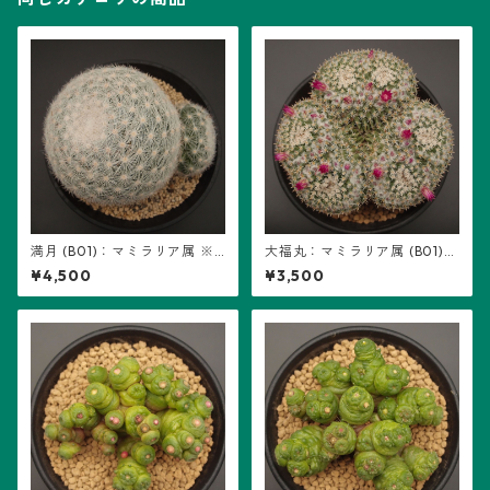
満月 (B01)：マミラリア属 ※
大福丸：マミラリア属 (B01)
実生
※実生
¥4,500
¥3,500